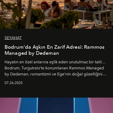
SEYAHAT
Bodrum’da Aşkın En Zarif Adresi: Rammos
Managed by Dedeman
Hayatın en özel anlarına eşlik eden unutulmaz bir tatil…
Bodrum, Turgutreis’te konumlanan Rammos Managed
by Dedeman, romantizmi ve Ege’nin doğal güzelliğini
aynı atmosferde buluşturarak balayı çiftlerinden özel
07.26.2025
kutlamalar planlayan misafirlere benzersiz bir deneyim
vadediyor.