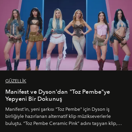
GÜZELLİK
Manifest ve Dyson'dan "Toz Pembe"ye
Yepyeni Bir Dokunuş
Manifest’in, yeni şarkısı "Toz Pembe" için Dyson iş
birliğiyle hazırlanan alternatif klip müzikseverlerle
buluştu. “Toz Pembe Ceramic Pink” adını taşıyan klip,
grubun enerjisini yansıtan renkli atmosferi, hareketli