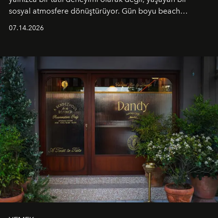
sosyal atmosfere dönüştürüyor. Gün boyu beach
alanında DJ performansları ve canlı müzik eşliğinde
07.14.2026
Ege’nin ritmi hissedilirken, akşamları ise Anadolu
mutfağını modern dokunuşlarla müzikle buluşturan
tematik gastronomi geceleri misafirlerle buluşuyor.
Paylaşıma, lezzete ve müziğe odaklanan bu özel
akşamlar, YAZ’ın sade lüks anlayışını gün batımından
geceye taşıyarak her hafta farklı bir deneyim sunuyor.