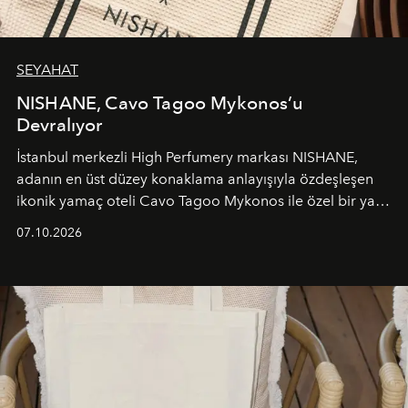
SEYAHAT
NISHANE, Cavo Tagoo Mykonos’u
Devralıyor
İstanbul merkezli High Perfumery markası NISHANE,
adanın en üst düzey konaklama anlayışıyla özdeşleşen
ikonik yamaç oteli Cavo Tagoo Mykonos ile özel bir yaz
iş birliğini hayata geçirdi. 25 Haziran 2026 itibarıyla
07.10.2026
başlayan bu özel aktivasyon, NISHANE’nin koku evrenini
Akdeniz’in en prestijli destinasyonlarından biriyle
buluşturarak markanın Cavo Tagoo’daki varlığını
sürükleyici ve mevsime özel bir deneyime dönüştürüyor.