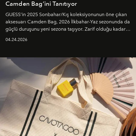
Camden Bag’ini Tanıtıyor
GUESS’in 2025 Sonbahar/Kış koleksiyonunun öne çıkan
aksesuarı Camden Bag, 2026 İlkbahar-Yaz sezonunda da
güçlü duruşunu yeni sezona taşıyor. Zarif olduğu kadar
güçlü ve özgüvenli kadınlar için tasarlanan Camden Bag,
04.24.2026
cazibenin, özgünlüğün ve modern bohem tavrın güçlü
bir ifadesi olarak öne çıkıyor.