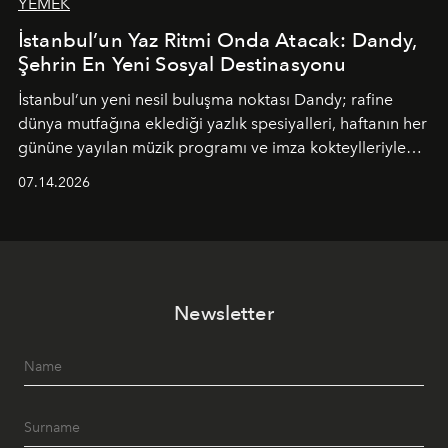
YEMEK
İstanbul’un Yaz Ritmi Onda Atacak: Dandy,
Şehrin En Yeni Sosyal Destinasyonu
İstanbul’un yeni nesil buluşma noktası
Dandy
; rafine
dünya mutfağına eklediği yazlık spesiyalleri, haftanın her
gününe yayılan müzik programı ve imza kokteylleriyle
yaz akşamlarını stil sahibi bir şehir ritüeline
07.14.2026
dönüştürüyor. Şehrin kozmopolit enerjisini "zahmetsiz
lüks" anlayışıyla buluşturan mekan; gurme lezzetleri, iyi
müziği ve açık havadaki özel puro alanını tek bir çatı
altında sunuyor.
Newsletter