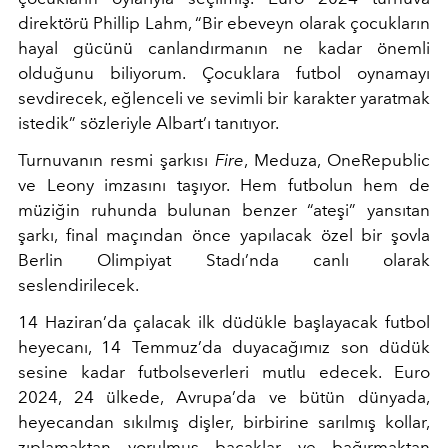
direktörü Phillip Lahm, “Bir ebeveyn olarak çocukların
hayal gücünü canlandırmanın ne kadar önemli
olduğunu biliyorum. Çocuklara futbol oynamayı
sevdirecek, eğlenceli ve sevimli bir karakter yaratmak
istedik” sözleriyle Albart’ı tanıtıyor.
Turnuvanın resmi şarkısı
Fire
, Meduza, OneRepublic
ve Leony imzasını taşıyor. Hem futbolun hem de
müziğin ruhunda bulunan benzer “ateşi” yansıtan
şarkı, final maçından önce yapılacak özel bir şovla
Berlin Olimpiyat Stadı’nda canlı olarak
seslendirilecek.
14 Haziran’da çalacak ilk düdükle başlayacak futbol
heyecanı, 14 Temmuz’da duyacağımız son düdük
sesine kadar futbolseverleri mutlu edecek. Euro
2024, 24 ülkede, Avrupa’da ve bütün dünyada,
heyecandan sıkılmış dişler, birbirine sarılmış kollar,
zıplamaktan yorulmuş bacaklar ve bağırmaktan