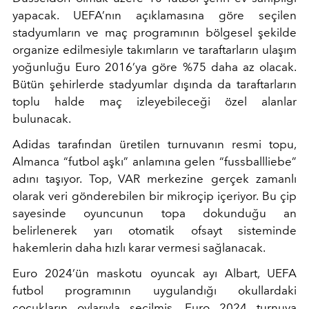
yapacak. UEFA’nın açıklamasına göre seçilen
stadyumların ve maç programının bölgesel şekilde
organize edilmesiyle takımların ve taraftarların ulaşım
yoğunluğu Euro 2016’ya göre %75 daha az olacak.
Bütün şehirlerde stadyumlar dışında da taraftarların
toplu halde maç izleyebileceği özel alanlar
bulunacak.
Adidas tarafından üretilen turnuvanın resmi topu,
Almanca “futbol aşkı” anlamına gelen “fussballliebe”
adını taşıyor. Top, VAR merkezine gerçek zamanlı
olarak veri gönderebilen bir mikroçip içeriyor. Bu çip
sayesinde oyuncunun topa dokunduğu an
belirlenerek yarı otomatik ofsayt sisteminde
hakemlerin daha hızlı karar vermesi sağlanacak.
Euro 2024’ün maskotu oyuncak ayı Albart, UEFA
futbol programının uygulandığı okullardaki
çocukların oylarıyla seçilmiş. Euro 2024 turnuva