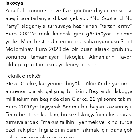
İskoçya
Ada futbolunun sert ve fizik gücüne dayalı temsilcisi,
ateşli taraftarlarıyla dikkat çekiyor. “No Scotland No
Party” sloganıyla turnuvaya hazırlanan “tartan army”,
Euro 2024’e renk katacak gibi görünüyor. Takımın
yıldızı, Manchester United’ın orta saha oyuncusu Scott
McTominay. Euro 2020’de bir puan alarak grubunu
sonuncu tamamlayan İskoçlar, Almanların favori
olduğu gruptan çıkmayı deneyecekler.
Teknik direktör
Steve Clarke, kariyerinin büyük bölümünde yardımcı
antrenör olarak çalışmış bir isim. Beş yıldır İskoçya
milli takımının başında olan Clarke, 22 yıl sonra takımı
Euro 2020’ye taşıyarak önemli bir başarı kazanmıştı.
Tecrübeli teknik adam, bu kez İskoçya’nın uluslararası
turnuvalardaki “makus talihini” yenmek ve ikinci turda
ezeli rakipleri İngilizler’in canını sıkmak için daha çok
çaba gösterecek gibi duruyor.