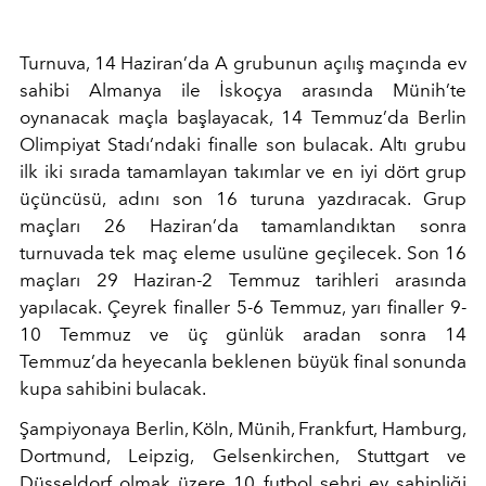
Turnuva, 14 Haziran’da A grubunun açılış maçında ev
sahibi Almanya ile İskoçya arasında Münih’te
oynanacak maçla başlayacak, 14 Temmuz’da Berlin
Olimpiyat Stadı’ndaki finalle son bulacak. Altı grubu
ilk iki sırada tamamlayan takımlar ve en iyi dört grup
üçüncüsü, adını son 16 turuna yazdıracak. Grup
maçları 26 Haziran’da tamamlandıktan sonra
turnuvada tek maç eleme usulüne geçilecek. Son 16
maçları 29 Haziran-2 Temmuz tarihleri arasında
yapılacak. Çeyrek finaller 5-6 Temmuz, yarı finaller 9-
10 Temmuz ve üç günlük aradan sonra 14
Temmuz’da heyecanla beklenen büyük final sonunda
kupa sahibini bulacak.
Şampiyonaya Berlin, Köln, Münih, Frankfurt, Hamburg,
Dortmund, Leipzig, Gelsenkirchen, Stuttgart ve
Düsseldorf olmak üzere 10 futbol şehri ev sahipliği