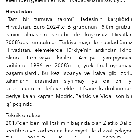
ellerinden gelenin en iyisini yapacaklarını söylüyor.
Hırvatistan
“Tam bir turnuva takımı” ifadesinin karşılığıdır
Hırvatistan. Euro 2024’te B grubunun “ölüm grubu”
ismini almasının sebebi de kuşkusuz Hırvatlar.
2008’deki unutulmaz Türkiye maçı ile hatırladığımız
Hırvatistan, elemelerde Türkiye’nin ardından ikinci
olarak turnuvaya katıldı. Avrupa Şampiyonası
tarihinde 1996 ve 2008’de çeyrek final oynamayı
başarmışlardı. Bu kez İspanya ve İtalya gibi zorlu
takımların arasından sıyrılmayı ya da en iyi
üçüncülüğü hedefleyecekler. Efsane kadrolarından
geriye kalan kaptan Modric, Perisic ve Vida “son bir
iş” peşinde.
Teknik direktör
2017’den beri milli takımın başında olan Zlatko Dalic,
tecrübesi ve kadrosuna hakimiyeti ile dikkat çekiyor.