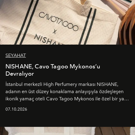
SEYAHAT
NISHANE, Cavo Tagoo Mykonos’u
Devralıyor
İstanbul merkezli High Perfumery markası NISHANE,
adanın en üst düzey konaklama anlayışıyla özdeşleşen
ikonik yamaç oteli Cavo Tagoo Mykonos ile özel bir yaz
iş birliğini hayata geçirdi. 25 Haziran 2026 itibarıyla
07.10.2026
başlayan bu özel aktivasyon, NISHANE’nin koku evrenini
Akdeniz’in en prestijli destinasyonlarından biriyle
buluşturarak markanın Cavo Tagoo’daki varlığını
sürükleyici ve mevsime özel bir deneyime dönüştürüyor.