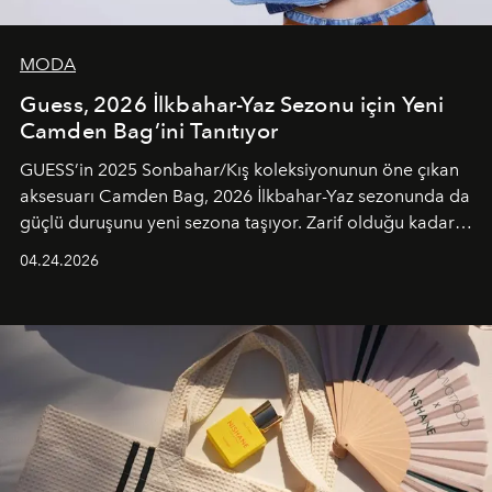
MODA
Guess, 2026 İlkbahar-Yaz Sezonu için Yeni
Camden Bag’ini Tanıtıyor
GUESS’in 2025 Sonbahar/Kış koleksiyonunun öne çıkan
aksesuarı Camden Bag, 2026 İlkbahar-Yaz sezonunda da
güçlü duruşunu yeni sezona taşıyor. Zarif olduğu kadar
güçlü ve özgüvenli kadınlar için tasarlanan Camden Bag,
04.24.2026
cazibenin, özgünlüğün ve modern bohem tavrın güçlü
bir ifadesi olarak öne çıkıyor.