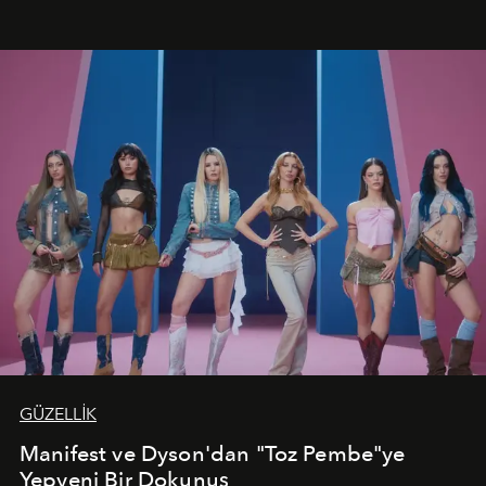
kutlamalar planlayan misafirlere benzersiz bir deneyim
vadediyor.
GÜZELLİK
Manifest ve Dyson'dan "Toz Pembe"ye
Yepyeni Bir Dokunuş