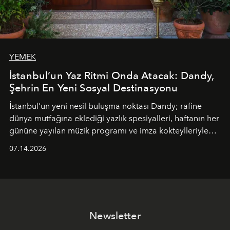
YEMEK
İstanbul’un Yaz Ritmi Onda Atacak: Dandy,
Şehrin En Yeni Sosyal Destinasyonu
İstanbul’un yeni nesil buluşma noktası
Dandy
; rafine
dünya mutfağına eklediği yazlık spesiyalleri, haftanın her
gününe yayılan müzik programı ve imza kokteylleriyle
yaz akşamlarını stil sahibi bir şehir ritüeline
07.14.2026
dönüştürüyor. Şehrin kozmopolit enerjisini "zahmetsiz
lüks" anlayışıyla buluşturan mekan; gurme lezzetleri, iyi
müziği ve açık havadaki özel puro alanını tek bir çatı
altında sunuyor.
Newsletter