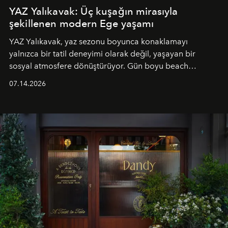
YAZ Yalıkavak: Üç kuşağın mirasıyla
şekillenen modern Ege yaşamı
YAZ Yalıkavak, yaz sezonu boyunca konaklamayı
yalnızca bir tatil deneyimi olarak değil, yaşayan bir
sosyal atmosfere dönüştürüyor. Gün boyu beach
alanında DJ performansları ve canlı müzik eşliğinde
07.14.2026
Ege’nin ritmi hissedilirken, akşamları ise Anadolu
mutfağını modern dokunuşlarla müzikle buluşturan
tematik gastronomi geceleri misafirlerle buluşuyor.
Paylaşıma, lezzete ve müziğe odaklanan bu özel
akşamlar, YAZ’ın sade lüks anlayışını gün batımından
geceye taşıyarak her hafta farklı bir deneyim sunuyor.