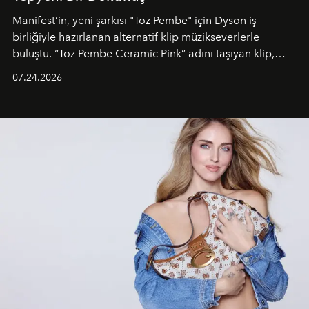
Manifest’in, yeni şarkısı "Toz Pembe" için Dyson iş
birliğiyle hazırlanan alternatif klip müzikseverlerle
buluştu. “Toz Pembe Ceramic Pink” adını taşıyan klip,
grubun enerjisini yansıtan renkli atmosferi, hareketli
07.24.2026
dans koreografileri ve güçlü stil dünyasıyla dikkat
çekerken, saç tasarımları da görsel anlatımın en önemli
unsurlarından biri olarak öne çıkıyor.