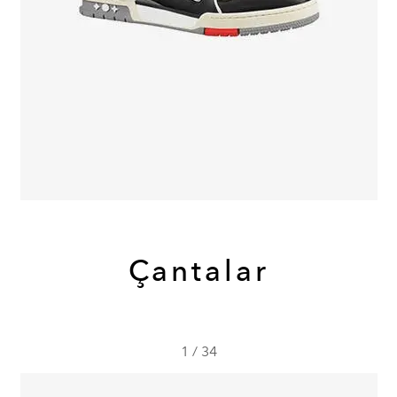
Çantalar
1
/
34