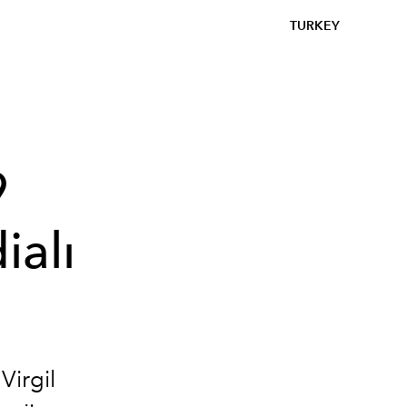
TURKEY
9
ialı
ı
Virgil