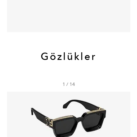
Gözlükler
1
/
14