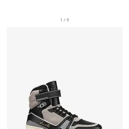
1
/
9