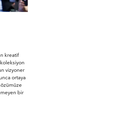
n kreatif
 koleksiyon
un vizyoner
şunca ortaya
lk gözümüze
enmeyen bir