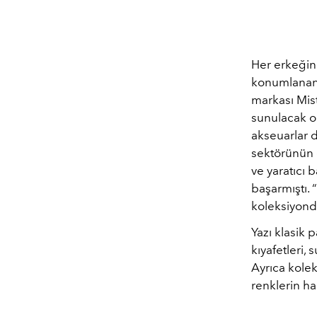
Her erkeğin 
konumlanan
markası Mist
sunulacak ol
akseuarlar d
sektörünün ö
ve yaratıcı 
başarmıştı. 
koleksiyond
Yazı klasik 
kıyafetleri, 
Ayrıca koleks
renklerin ha