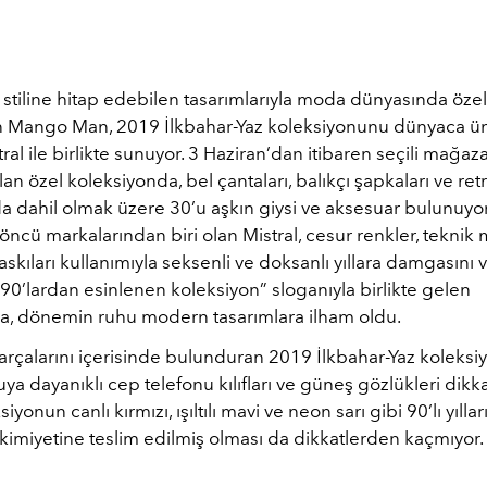
stiline hitap edebilen tasarımlarıyla moda dünyasında özel
 Mango Man, 2019 İlkbahar-Yaz koleksiyonunu dünyaca ü
ral ile birlikte sunuyor. 3 Haziran’dan itibaren seçili mağaz
an özel koleksiyonda, bel çantaları, balıkçı şapkaları ve ret
a dahil olmak üzere 30’u aşkın giysi ve aksesuar bulunuyor.
ncü markalarından biri olan Mistral, cesur renkler, teknik
baskıları kullanımıyla seksenli ve doksanlı yıllara damgasını
“90’lardan esinlenen koleksiyon” sloganıyla birlikte gelen
a, dönemin ruhu modern tasarımlara ilham oldu.
parçalarını içerisinde bulunduran 2019 İlkbahar-Yaz koleks
suya dayanıklı cep telefonu kılıfları ve güneş gözlükleri dikka
iyonun canlı kırmızı, ışıltılı mavi ve neon sarı gibi 90’lı yıll
kimiyetine teslim edilmiş olması da dikkatlerden kaçmıyor.