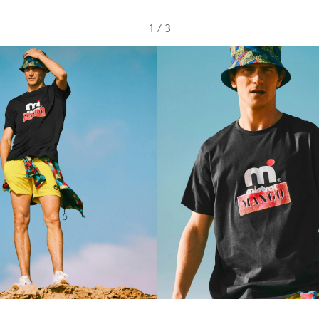
1
/
3