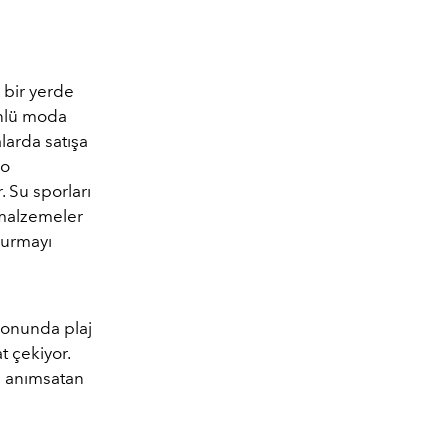
 bir yerde
nlü moda
alarda satışa
ro
 Su sporları
 malzemeler
 vurmayı
iyonunda plaj
t çekiyor.
arı anımsatan