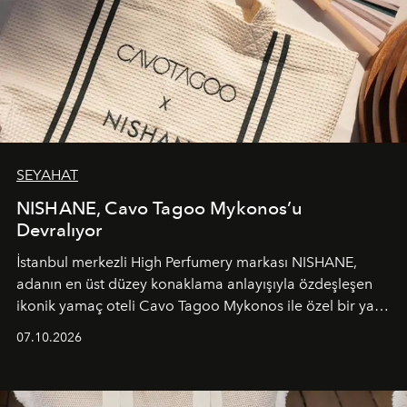
SEYAHAT
NISHANE, Cavo Tagoo Mykonos’u
Devralıyor
İstanbul merkezli High Perfumery markası NISHANE,
adanın en üst düzey konaklama anlayışıyla özdeşleşen
ikonik yamaç oteli Cavo Tagoo Mykonos ile özel bir yaz
iş birliğini hayata geçirdi. 25 Haziran 2026 itibarıyla
07.10.2026
başlayan bu özel aktivasyon, NISHANE’nin koku evrenini
Akdeniz’in en prestijli destinasyonlarından biriyle
buluşturarak markanın Cavo Tagoo’daki varlığını