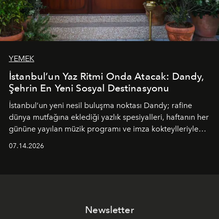
YEMEK
İstanbul’un Yaz Ritmi Onda Atacak: Dandy,
Şehrin En Yeni Sosyal Destinasyonu
İstanbul’un yeni nesil buluşma noktası
Dandy
; rafine
dünya mutfağına eklediği yazlık spesiyalleri, haftanın her
gününe yayılan müzik programı ve imza kokteylleriyle
yaz akşamlarını stil sahibi bir şehir ritüeline
07.14.2026
dönüştürüyor. Şehrin kozmopolit enerjisini "zahmetsiz
lüks" anlayışıyla buluşturan mekan; gurme lezzetleri, iyi
müziği ve açık havadaki özel puro alanını tek bir çatı
altında sunuyor.
Newsletter