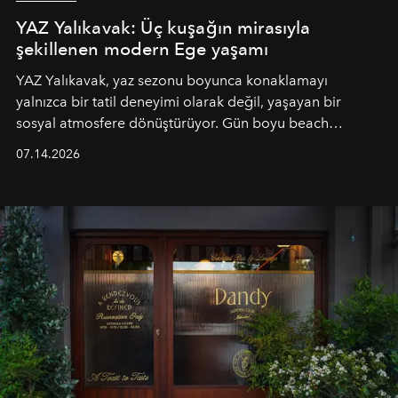
YAZ Yalıkavak: Üç kuşağın mirasıyla
şekillenen modern Ege yaşamı
YAZ Yalıkavak, yaz sezonu boyunca konaklamayı
yalnızca bir tatil deneyimi olarak değil, yaşayan bir
sosyal atmosfere dönüştürüyor. Gün boyu beach
alanında DJ performansları ve canlı müzik eşliğinde
07.14.2026
Ege’nin ritmi hissedilirken, akşamları ise Anadolu
mutfağını modern dokunuşlarla müzikle buluşturan
tematik gastronomi geceleri misafirlerle buluşuyor.
Paylaşıma, lezzete ve müziğe odaklanan bu özel
akşamlar, YAZ’ın sade lüks anlayışını gün batımından
geceye taşıyarak her hafta farklı bir deneyim sunuyor.