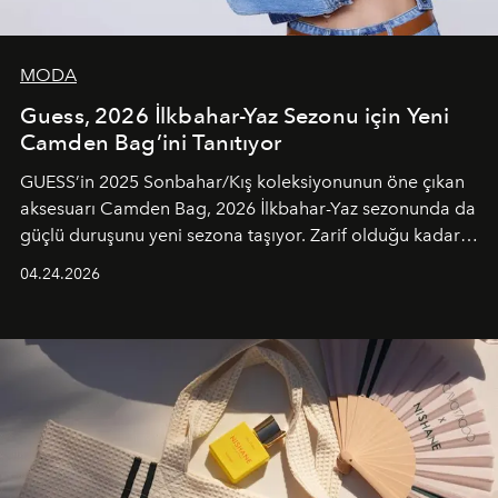
MODA
Guess, 2026 İlkbahar-Yaz Sezonu için Yeni
Camden Bag’ini Tanıtıyor
GUESS’in 2025 Sonbahar/Kış koleksiyonunun öne çıkan
aksesuarı Camden Bag, 2026 İlkbahar-Yaz sezonunda da
güçlü duruşunu yeni sezona taşıyor. Zarif olduğu kadar
güçlü ve özgüvenli kadınlar için tasarlanan Camden Bag,
04.24.2026
cazibenin, özgünlüğün ve modern bohem tavrın güçlü
bir ifadesi olarak öne çıkıyor.