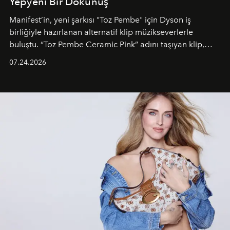
Yepyeni Bir Dokunuş
Manifest’in, yeni şarkısı "Toz Pembe" için Dyson iş
birliğiyle hazırlanan alternatif klip müzikseverlerle
buluştu. “Toz Pembe Ceramic Pink” adını taşıyan klip,
grubun enerjisini yansıtan renkli atmosferi, hareketli
07.24.2026
dans koreografileri ve güçlü stil dünyasıyla dikkat
çekerken, saç tasarımları da görsel anlatımın en önemli
unsurlarından biri olarak öne çıkıyor.