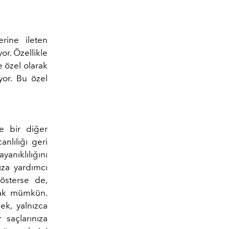
erine ileten
or. Özellikle
 özel olarak
yor. Bu özel
e bir diğer
anlılığı geri
yanıklılığını
ıza yardımcı
gösterse de,
lmak mümkün.
ek, yalnızca
 saçlarınıza