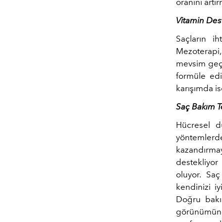
oranını artır
Vitamin Des
Saçların ih
Mezoterapi, 
mevsim geçi
formüle edi
karışımda is
Saç Bakım Te
Hücresel d
yöntemlerden
kazandırmayı
destekliyor
oluyor. Saç
kendinizi i
Doğru bakım
görünümünüz