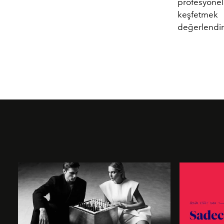
profesyone
keşfetmek
değerlendire