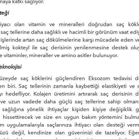
maya katkı sağlıyor.
teği
tiyacı olan vitamin ve mineralleri doğrudan saç kökl
saç tellerine daha sağlıklı ve hacimli bir görünüm vaat ediy
şlerinde artan saç dökülmelerine karşı mücadele eden ve
lmiş kokteyl ile saç derisinin yenilenmesine destek olu
e vitaminler, mineraller ve amino asitler bulunuyor.
knolojisi
üzeyde saç köklerini güçlendiren Eksozom tedavisi d
 biri. Saç tellerinin zamanla kaybettiği elastikiyeti ve c
 hedefliyor. Kolajen üretimini artırarak saç derisinin da
 ve uzun vadede daha güçlü saç tellerine sahip olman
 sağlığına yönelik ihtiyaçlar kişiden kişiye değişiklik 
yi hissettirecek ve size en uygun bakım yöntemini bu
 uygulamalarıyla saçlarınıza ihtiyacı olan desteği verm
ü değil, kendinize olan güveninizi de tazeliyor. Eğer