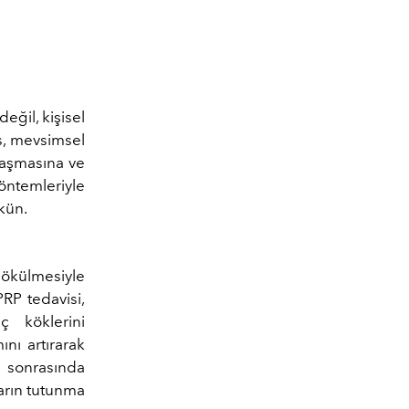
eğil, kişisel
s, mevsimsel
zlaşmasına ve
öntemleriyle
kün.
ökülmesiyle
PRP tedavisi,
ç köklerini
nı artırarak
a sonrasında
ların tutunma