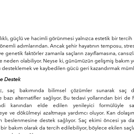
lıklı, güçlü ve hacimli görünmesi yalnızca estetik bir tercih d
önemli adımlarından. Ancak şehir hayatının temposu, stre
e genetik faktörler zamanla saçların zayıflamasına, cansı
 neden olabiliyor. Neyse ki, günümüzün gelişmiş bakım y
nı desteklemek ve kaybedilen gücü geri kazandırmak müm
ne Destek
c, saç bakımında bilimsel çözümler sunarak saç d
azı alternatifler sağlıyor. Bu tedavi yollarından biri de 
ndi kanından elde edilen yenileyici formülüyle sa
ye ve dökülmeyi azaltmaya yardımcı oluyor. Kan dolaşımı
in beslenmesine destek sağlıyor. Saç ekimi öncesi ya d
bir bakım olarak da tercih edilebiliyor, böylece ekilen saç