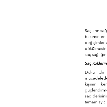
Saçların sağ
bakımın en 
değişimler v
dökülmesine
saç sağlığı
Saç Kökleri
Doku Clini
mücadelede b
kişinin ke
güçlendirme
saç derisin
tamamlayıcı 