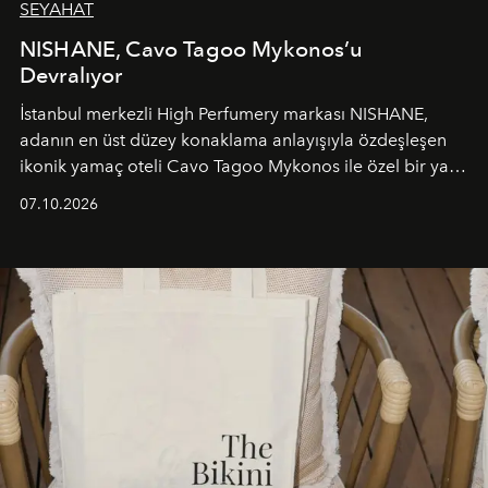
SEYAHAT
NISHANE, Cavo Tagoo Mykonos’u
Devralıyor
İstanbul merkezli High Perfumery markası NISHANE,
adanın en üst düzey konaklama anlayışıyla özdeşleşen
ikonik yamaç oteli Cavo Tagoo Mykonos ile özel bir yaz
iş birliğini hayata geçirdi. 25 Haziran 2026 itibarıyla
07.10.2026
başlayan bu özel aktivasyon, NISHANE’nin koku evrenini
Akdeniz’in en prestijli destinasyonlarından biriyle
buluşturarak markanın Cavo Tagoo’daki varlığını
sürükleyici ve mevsime özel bir deneyime dönüştürüyor.