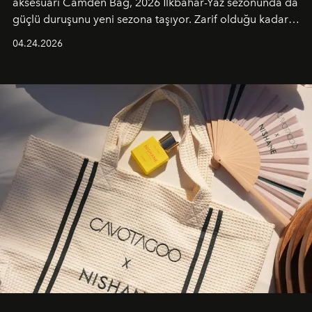
aksesuarı Camden Bag, 2026 İlkbahar-Yaz sezonunda da
güçlü duruşunu yeni sezona taşıyor. Zarif olduğu kadar
güçlü ve özgüvenli kadınlar için tasarlanan Camden Bag,
04.24.2026
cazibenin, özgünlüğün ve modern bohem tavrın güçlü
bir ifadesi olarak öne çıkıyor.