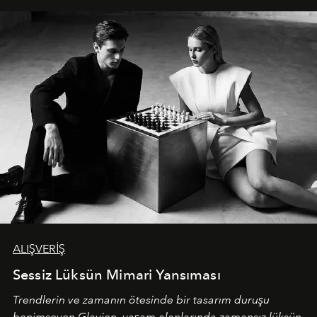
ALIŞVERİŞ
Sessiz Lüksün Mimari Yansıması
Trendlerin ve zamanın ötesinde bir tasarım duruşu
benimseyen
Glavien,
yaşam alanlarında zamansız lüksün