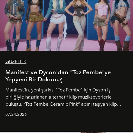
GÜZELLİK
Manifest ve Dyson'dan "Toz Pembe"ye
Yepyeni Bir Dokunuş
Manifest’in, yeni şarkısı "Toz Pembe" için Dyson iş
birliğiyle hazırlanan alternatif klip müzikseverlerle
buluştu. “Toz Pembe Ceramic Pink” adını taşıyan klip,
grubun enerjisini yansıtan renkli atmosferi, hareketli
07.24.2026
dans koreografileri ve güçlü stil dünyasıyla dikkat
çekerken, saç tasarımları da görsel anlatımın en önemli
unsurlarından biri olarak öne çıkıyor.