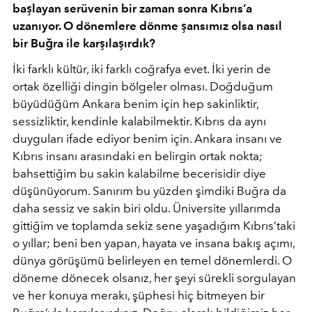
başlayan serüvenin bir zaman sonra Kıbrıs’a
uzanıyor. O dönemlere dönme şansımız olsa nasıl
bir Buğra ile karşılaşırdık?
İki farklı kültür, iki farklı coğrafya evet. İki yerin de
ortak özelliği dingin bölgeler olması. Doğduğum
büyüdüğüm Ankara benim için hep sakinliktir,
sessizliktir, kendinle kalabilmektir. Kıbrıs da aynı
duyguları ifade ediyor benim için. Ankara insanı ve
Kıbrıs insanı arasındaki en belirgin ortak nokta;
bahsettiğim bu sakin kalabilme becerisidir diye
düşünüyorum. Sanırım bu yüzden şimdiki Buğra da
daha sessiz ve sakin biri oldu. Üniversite yıllarımda
gittiğim ve toplamda sekiz sene yaşadığım Kıbrıs’taki
o yıllar; beni ben yapan, hayata ve insana bakış açımı,
dünya görüşümü belirleyen en temel dönemlerdi. O
döneme dönecek olsanız, her şeyi sürekli sorgulayan
ve her konuya merakı, şüphesi hiç bitmeyen bir