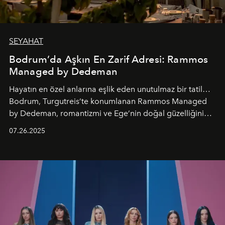
SEYAHAT
Bodrum’da Aşkın En Zarif Adresi: Rammos
Managed by Dedeman
Hayatın en özel anlarına eşlik eden unutulmaz bir tatil…
Bodrum, Turgutreis’te konumlanan Rammos Managed
by Dedeman, romantizmi ve Ege’nin doğal güzelliğini
aynı atmosferde buluşturarak balayı çiftlerinden özel
07.26.2025
kutlamalar planlayan misafirlere benzersiz bir deneyim
vadediyor.