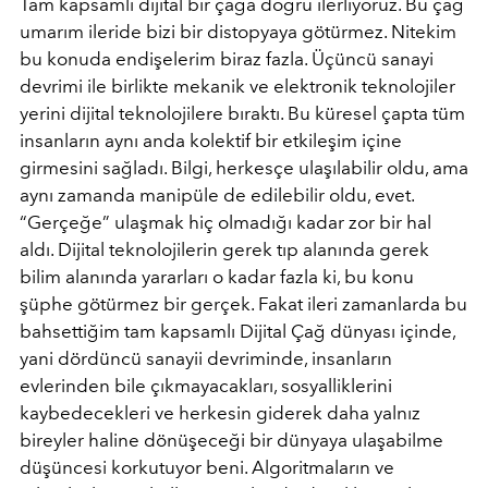
Tam kapsamlı dijital bir çağa doğru ilerliyoruz. Bu çağ
umarım ileride bizi bir distopyaya götürmez. Nitekim
bu konuda endişelerim biraz fazla. Üçüncü sanayi
devrimi ile birlikte mekanik ve elektronik teknolojiler
yerini dijital teknolojilere bıraktı. Bu küresel çapta tüm
insanların aynı anda kolektif bir etkileşim içine
girmesini sağladı. Bilgi, herkesçe ulaşılabilir oldu, ama
aynı zamanda manipüle de edilebilir oldu, evet.
“Gerçeğe” ulaşmak hiç olmadığı kadar zor bir hal
aldı. Dijital teknolojilerin gerek tıp alanında gerek
bilim alanında yararları o kadar fazla ki, bu konu
şüphe götürmez bir gerçek. Fakat ileri zamanlarda bu
bahsettiğim tam kapsamlı Dijital Çağ dünyası içinde,
yani dördüncü sanayii devriminde, insanların
evlerinden bile çıkmayacakları, sosyalliklerini
kaybedecekleri ve herkesin giderek daha yalnız
bireyler haline dönüşeceği bir dünyaya ulaşabilme
düşüncesi korkutuyor beni. Algoritmaların ve