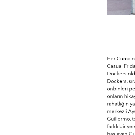
Her Cuma of
Casual Frid
Dockers old
Dockers, sır
onbinleri p
onların hik
rahatlığın 
merkezli Ay
Guillermo, t
farklı bir 
başlayan Gui