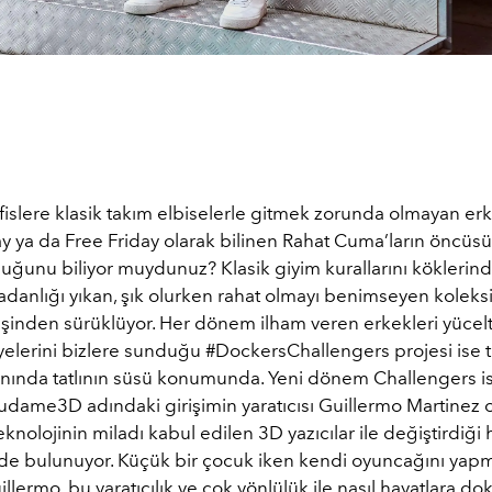
islere klasik takım elbiselerle gitmek zorunda olmayan erk
ay ya da Free Friday olarak bilinen Rahat Cuma’ların öncüs
uğunu biliyor muydunuz? Klasik giyim kurallarını köklerin
adanlığı yıkan, şık olurken rahat olmayı benimseyen koleksi
eşinden sürüklüyor. Her dönem ilham veren erkekleri yücel
ayelerini bizlere sunduğu #DockersChallengers projesi ise
yanında tatlının süsü konumunda. Yeni dönem Challengers 
udame3D adındaki girişimin yaratıcısı Guillermo Martinez o
eknolojinin miladı kabul edilen 3D yazıcılar ile değiştirdiği 
yerde bulunuyor. Küçük bir çocuk iken kendi oyuncağını yap
llermo, bu yaratıcılık ve çok yönlülük ile nasıl hayatlara 