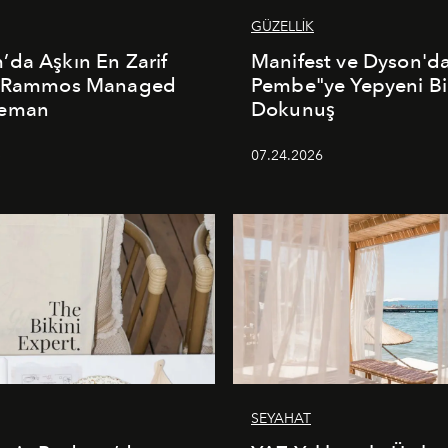
GÜZELLİK
da Aşkın En Zarif
Manifest ve Dyson'd
: Rammos Managed
Pembe"ye Yepyeni Bi
deman
Dokunuş
5
07.24.2026
SEYAHAT