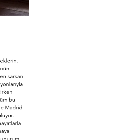
eklerin,
ünün
den sarsan
yonlarıyla
tirken
 tüm bu
ise Madrid
luyor.
hayatlarla
maya
dokunurum