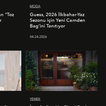
MODA
an "Toz
Guess, 2026 İlkbahar-Yaz
r
Sezonu için Yeni Camden
Bag’ini Tanıtıyor
04.24.2026
YEMEK