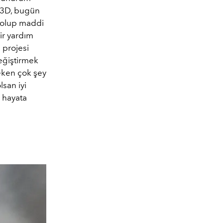
e3D, bugün
ı olup maddi
ir yardım
 projesi
eğiştirmek
reken çok şey
lsan iyi
r hayata