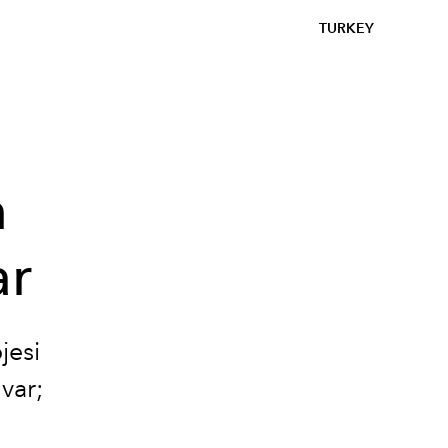
TURKEY
n
ar
jesi
var;