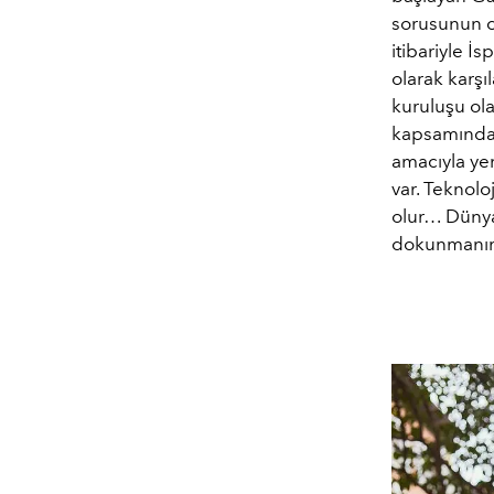
sorusunun 
itibariyle 
olarak karş
kuruluşu ola
kapsamında i
amacıyla yen
var. Teknoloj
olur… Dünya 
dokunmanın 