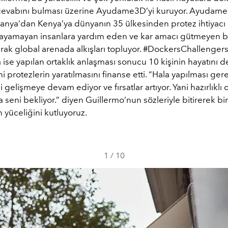
cevabını bulması üzerine Ayudame3D’yi kuruyor. Ayudam
İspanya’dan Kenya’ya dünyanın 35 ülkesinden protez ihtiyac
ılayamayan insanlara yardım eden ve kar amacı gütmeyen b
rak global arenada alkışları topluyor. #DockersChallengers
se yapılan ortaklık anlaşması sonucu 10 kişinin hayatını d
i protezlerin yaratılmasını finanse etti. “Hala yapılması ge
i gelişmeye devam ediyor ve fırsatlar artıyor. Yani hazırlıklı o
seni bekliyor.” diyen Guillermo’nun sözleriyle bitirerek bi
yüceliğini kutluyoruz.
1
/
10