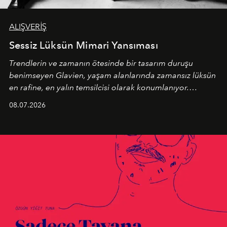
ALIŞVERİŞ
Sessiz Lüksün Mimari Yansıması
Trendlerin ve zamanın ötesinde bir tasarım duruşu
benimseyen
Glavien,
yaşam alanlarında zamansız lüksün
en rafine, en yalın temsilcisi olarak konumlanıyor.
Kusursuz malzeme kalitesini yüksek zanaatkarlıkla
08.07.2026
birleştiren marka; modern mimarinin sınırlarını zorlayan
en yeni seçkisiyle bu imza felsefesini mekanlara taşıyor.