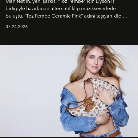
Manifest’in, yeni şarkısı "Toz Pembe" için Dyson iş
birliğiyle hazırlanan alternatif klip müzikseverlerle
buluştu. “Toz Pembe Ceramic Pink” adını taşıyan klip,
grubun enerjisini yansıtan renkli atmosferi, hareketli
07.24.2026
dans koreografileri ve güçlü stil dünyasıyla dikkat
çekerken, saç tasarımları da görsel anlatımın en önemli
unsurlarından biri olarak öne çıkıyor.