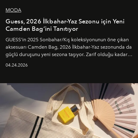
MODA
Guess, 2026 İlkbahar-Yaz Sezonu için Yeni
Camden Bag’ini Tanıtıyor
GUESS’in 2025 Sonbahar/Kış koleksiyonunun öne çıkan
aksesuarı Camden Bag, 2026 İlkbahar-Yaz sezonunda da
güçlü duruşunu yeni sezona taşıyor. Zarif olduğu kadar
güçlü ve özgüvenli kadınlar için tasarlanan Camden Bag,
04.24.2026
cazibenin, özgünlüğün ve modern bohem tavrın güçlü
bir ifadesi olarak öne çıkıyor.