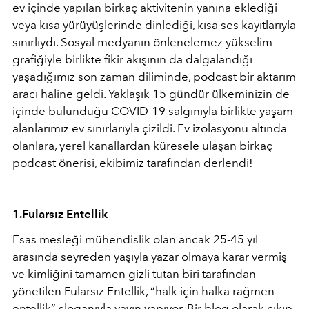
ev içinde yapılan birkaç aktivitenin yanına eklediği
veya kısa yürüyüşlerinde dinlediği, kısa ses kayıtlarıyla
sınırlıydı. Sosyal medyanın önlenelemez yükselim
grafiğiyle birlikte fikir akışının da dalgalandığı
yaşadığımız son zaman diliminde, podcast bir aktarım
aracı haline geldi. Yaklaşık 15 gündür ülkeminizin de
içinde bulunduğu COVID-19 salgınıyla birlikte yaşam
alanlarımız ev sınırlarıyla çizildi. Ev izolasyonu altında
olanlara, yerel kanallardan küresele ulaşan birkaç
podcast önerisi, ekibimiz tarafından derlendi!
1.Fularsız Entellik
Esas mesleği mühendislik olan ancak 25-45 yıl
arasında seyreden yaşıyla yazar olmaya karar vermiş
ve kimliğini tamamen gizli tutan biri tarafından
yönetilen Fularsız Entellik, “halk için halka rağmen
entellik” sloganıyla yayın yapıyor. Bir blog olarak çıkıp