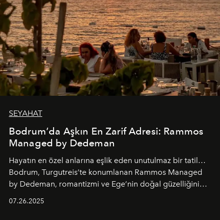
SEYAHAT
Bodrum’da Aşkın En Zarif Adresi: Rammos
Managed by Dedeman
Hayatın en özel anlarına eşlik eden unutulmaz bir tatil…
Bodrum, Turgutreis’te konumlanan Rammos Managed
by Dedeman, romantizmi ve Ege’nin doğal güzelliğini
aynı atmosferde buluşturarak balayı çiftlerinden özel
07.26.2025
kutlamalar planlayan misafirlere benzersiz bir deneyim
vadediyor.