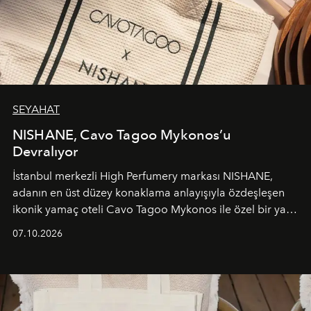
SEYAHAT
NISHANE, Cavo Tagoo Mykonos’u
Devralıyor
İstanbul merkezli High Perfumery markası NISHANE,
adanın en üst düzey konaklama anlayışıyla özdeşleşen
ikonik yamaç oteli Cavo Tagoo Mykonos ile özel bir yaz
iş birliğini hayata geçirdi. 25 Haziran 2026 itibarıyla
07.10.2026
başlayan bu özel aktivasyon, NISHANE’nin koku evrenini
Akdeniz’in en prestijli destinasyonlarından biriyle
buluşturarak markanın Cavo Tagoo’daki varlığını
sürükleyici ve mevsime özel bir deneyime dönüştürüyor.