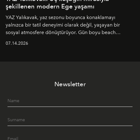
şekillenen modern Ege yaşamı
YAZ Yalıkavak, yaz sezonu boyunca konaklamayı
yalnızca bir tatil deneyimi olarak değil, yaşayan bir
sosyal atmosfere dönüştürüyor. Gün boyu beach
alanında DJ performansları ve canlı müzik eşliğinde
07.14.2026
Ege’nin ritmi hissedilirken, akşamları ise Anadolu
mutfağını modern dokunuşlarla müzikle buluşturan
tematik gastronomi geceleri misafirlerle buluşuyor.
Paylaşıma, lezzete ve müziğe odaklanan bu özel
akşamlar, YAZ’ın sade lüks anlayışını gün batımından
Newsletter
geceye taşıyarak her hafta farklı bir deneyim sunuyor.