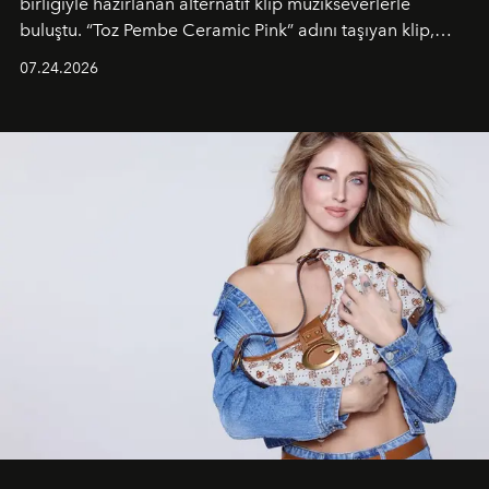
birliğiyle hazırlanan alternatif klip müzikseverlerle
buluştu. “Toz Pembe Ceramic Pink” adını taşıyan klip,
grubun enerjisini yansıtan renkli atmosferi, hareketli
07.24.2026
dans koreografileri ve güçlü stil dünyasıyla dikkat
çekerken, saç tasarımları da görsel anlatımın en önemli
unsurlarından biri olarak öne çıkıyor.