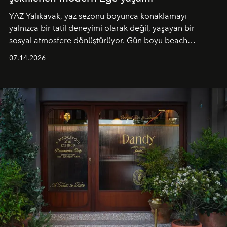
YAZ Yalıkavak, yaz sezonu boyunca konaklamayı
yalnızca bir tatil deneyimi olarak değil, yaşayan bir
sosyal atmosfere dönüştürüyor. Gün boyu beach
alanında DJ performansları ve canlı müzik eşliğinde
07.14.2026
Ege’nin ritmi hissedilirken, akşamları ise Anadolu
mutfağını modern dokunuşlarla müzikle buluşturan
tematik gastronomi geceleri misafirlerle buluşuyor.
Paylaşıma, lezzete ve müziğe odaklanan bu özel
akşamlar, YAZ’ın sade lüks anlayışını gün batımından
geceye taşıyarak her hafta farklı bir deneyim sunuyor.