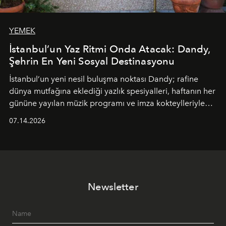
YEMEK
İstanbul’un Yaz Ritmi Onda Atacak: Dandy,
Şehrin En Yeni Sosyal Destinasyonu
İstanbul’un yeni nesil buluşma noktası
Dandy
; rafine
dünya mutfağına eklediği yazlık spesiyalleri, haftanın her
gününe yayılan müzik programı ve imza kokteylleriyle
yaz akşamlarını stil sahibi bir şehir ritüeline
07.14.2026
dönüştürüyor. Şehrin kozmopolit enerjisini "zahmetsiz
lüks" anlayışıyla buluşturan mekan; gurme lezzetleri, iyi
müziği ve açık havadaki özel puro alanını tek bir çatı
altında sunuyor.
Newsletter