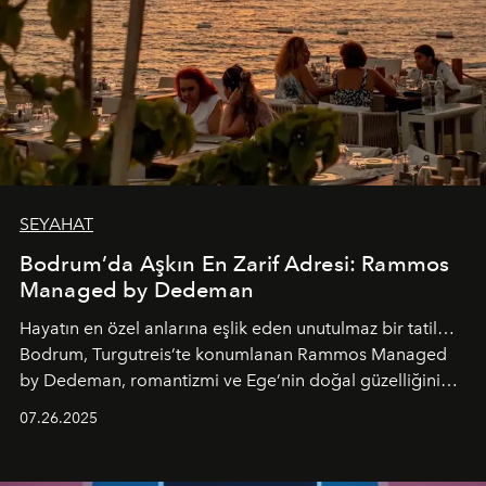
SEYAHAT
Bodrum’da Aşkın En Zarif Adresi: Rammos
Managed by Dedeman
Hayatın en özel anlarına eşlik eden unutulmaz bir tatil…
Bodrum, Turgutreis’te konumlanan Rammos Managed
by Dedeman, romantizmi ve Ege’nin doğal güzelliğini
aynı atmosferde buluşturarak balayı çiftlerinden özel
07.26.2025
kutlamalar planlayan misafirlere benzersiz bir deneyim
vadediyor.