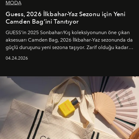
MODA
Guess, 2026 İlkbahar-Yaz Sezonu için Yeni
Camden Bag’ini Tanıtıyor
GUESS’in 2025 Sonbahar/Kış koleksiyonunun öne çıkan
aksesuarı Camden Bag, 2026 İlkbahar-Yaz sezonunda da
güçlü duruşunu yeni sezona taşıyor. Zarif olduğu kadar
güçlü ve özgüvenli kadınlar için tasarlanan Camden Bag,
04.24.2026
cazibenin, özgünlüğün ve modern bohem tavrın güçlü
bir ifadesi olarak öne çıkıyor.