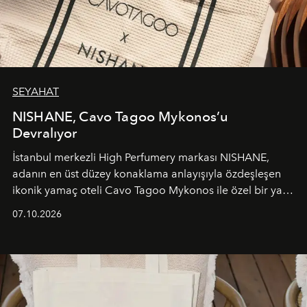
SEYAHAT
NISHANE, Cavo Tagoo Mykonos’u
Devralıyor
İstanbul merkezli High Perfumery markası NISHANE,
adanın en üst düzey konaklama anlayışıyla özdeşleşen
ikonik yamaç oteli Cavo Tagoo Mykonos ile özel bir yaz
iş birliğini hayata geçirdi. 25 Haziran 2026 itibarıyla
07.10.2026
başlayan bu özel aktivasyon, NISHANE’nin koku evrenini
Akdeniz’in en prestijli destinasyonlarından biriyle
buluşturarak markanın Cavo Tagoo’daki varlığını
sürükleyici ve mevsime özel bir deneyime dönüştürüyor.