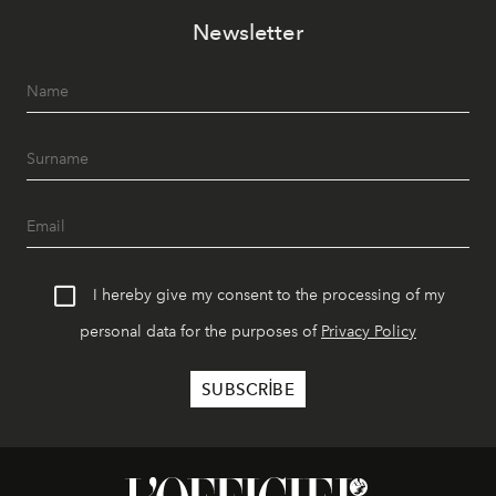
akşamlar, YAZ’ın sade lüks anlayışını gün batımından
Newsletter
geceye taşıyarak her hafta farklı bir deneyim sunuyor.
I hereby give my consent to the processing of my
personal data for the purposes of
Privacy Policy