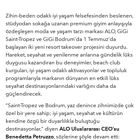
Zihin-beden odaklı iyi yaşam felsefesinden beslenen,
stüdyodan sokağa uzanan premium giyim anlayışıyla
özdeşleşen moda ve yaşam tarzı markası ALO, GiGi
Saint-Tropez ve GiGi Bodrum’da 1 Temmuz’da
başlayan iki yeni resort takeover projesini duyurdu.
Hareket, seyahat ve yenilenme anlarına gündelik lüks
duygusu kazandıran bu deneyimler, beach club
kurguları, iyi yaşam odaklı aktivasyonlar ve topluluk
programlarıyla markanın dünyanın en etkili lüks
seyahat destinasyonlarındaki varlığını daha da
güçlendirecek.
“Saint-Tropez ve Bodrum, yaz denince zihnimizde çok
özel bir yere sahip; iyi yaşam, seyahat ve kültürün
kendine özgü bir duyarlılıkla buluştuğu
destinasyonlar,” diyen
ALO Uluslararası CEO’su
Benedetta Petruzzo
, sözlerine şöyle devam etti: