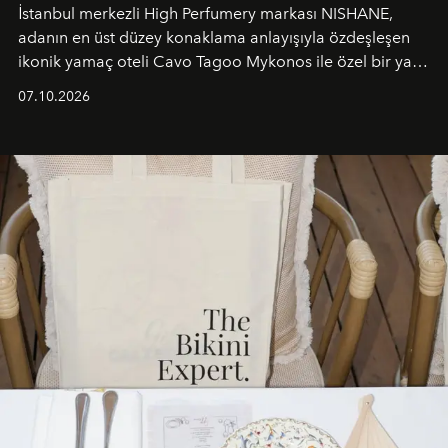
İstanbul merkezli High Perfumery markası NISHANE,
adanın en üst düzey konaklama anlayışıyla özdeşleşen
ikonik yamaç oteli Cavo Tagoo Mykonos ile özel bir yaz
iş birliğini hayata geçirdi. 25 Haziran 2026 itibarıyla
07.10.2026
başlayan bu özel aktivasyon, NISHANE’nin koku evrenini
Akdeniz’in en prestijli destinasyonlarından biriyle
buluşturarak markanın Cavo Tagoo’daki varlığını
sürükleyici ve mevsime özel bir deneyime dönüştürüyor.