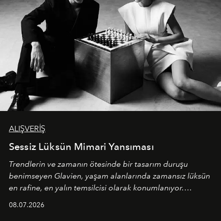
ALIŞVERİŞ
Sessiz Lüksün Mimari Yansıması
Trendlerin ve zamanın ötesinde bir tasarım duruşu
benimseyen
Glavien,
yaşam alanlarında zamansız lüksün
en rafine, en yalın temsilcisi olarak konumlanıyor.
Kusursuz malzeme kalitesini yüksek zanaatkarlıkla
08.07.2026
birleştiren marka; modern mimarinin sınırlarını zorlayan