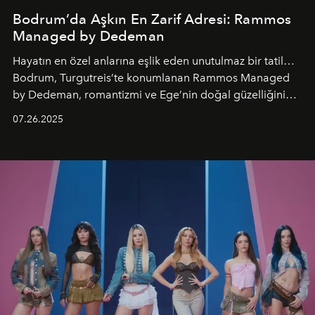
Bodrum’da Aşkın En Zarif Adresi: Rammos
Managed by Dedeman
Hayatın en özel anlarına eşlik eden unutulmaz bir tatil…
Bodrum, Turgutreis’te konumlanan Rammos Managed
by Dedeman, romantizmi ve Ege’nin doğal güzelliğini
aynı atmosferde buluşturarak balayı çiftlerinden özel
07.26.2025
kutlamalar planlayan misafirlere benzersiz bir deneyim
vadediyor.