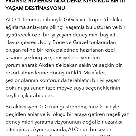
FRANSIZ RIVIERASI’NDA DENİZ KIYISINDA BİR İYİ
YAŞAM DESTİNASYONU
ALO, 1 Temmuz itibarıyla GiGi Saint-Tropez’de lüks
ağırlama anlayışını bilinçli yaşamla buluşturan ve bir
ay sürecek özel bir iyi yaşam deneyimini başlattı.
Havuz çevresi, Ivory, Bone ve Gravel tonlarından
oluşan rafine bir renk paletinde hazırlanan özel
tasarım şezlong ve şemsiyelerle yeniden
yorumlanarak Akdeniz’e bakan sakin ve seçkin bir
resort atmosferine dönüştürüldü. Misafirler,
şezlonglarının konforunda ferahlatıcı bir iyi yaşam
dokunuşu sunan taze meyve suyu seçeneklerinin
keyfini çıkarabilecek.
Bu aktivasyon, GiGi’nin gastronomi, müzik, aileyle
geçirilen anlar ve iyi oluşu bir araya getiren neşeli yaz
deneyimleri yaratma vizyonunun doğal bir uzantısı
niteliğinde. Aynı zamanda, ALO’nun bu sezon