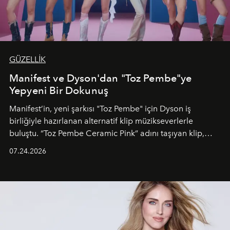
GÜZELLİK
Manifest ve Dyson'dan "Toz Pembe"ye
Yepyeni Bir Dokunuş
Manifest’in, yeni şarkısı "Toz Pembe" için Dyson iş
birliğiyle hazırlanan alternatif klip müzikseverlerle
buluştu. “Toz Pembe Ceramic Pink” adını taşıyan klip,
grubun enerjisini yansıtan renkli atmosferi, hareketli
07.24.2026
dans koreografileri ve güçlü stil dünyasıyla dikkat
çekerken, saç tasarımları da görsel anlatımın en önemli
unsurlarından biri olarak öne çıkıyor.