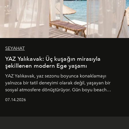
SEYAHAT
YAZ Yalıkavak: Üç kuşağın mirasıyla
şekillenen modern Ege yaşamı
YAZ Yalıkavak, yaz sezonu boyunca konaklamayı
yalnızca bir tatil deneyimi olarak değil, yaşayan bir
sosyal atmosfere dönüştürüyor. Gün boyu beach
alanında DJ performansları ve canlı müzik eşliğinde
07.14.2026
Ege’nin ritmi hissedilirken, akşamları ise Anadolu
mutfağını modern dokunuşlarla müzikle buluşturan
tematik gastronomi geceleri misafirlerle buluşuyor.
Paylaşıma, lezzete ve müziğe odaklanan bu özel