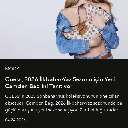
MODA
Guess, 2026 İlkbahar-Yaz Sezonu için Yeni
Camden Bag’ini Tanıtıyor
GUESS’in 2025 Sonbahar/Kış koleksiyonunun öne çıkan
aksesuarı Camden Bag, 2026 İlkbahar-Yaz sezonunda da
güçlü duruşunu yeni sezona taşıyor. Zarif olduğu kadar
güçlü ve özgüvenli kadınlar için tasarlanan Camden Bag,
04.24.2026
cazibenin, özgünlüğün ve modern bohem tavrın güçlü