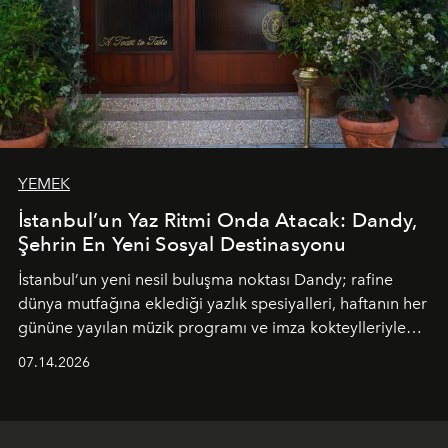
YEMEK
İstanbul’un Yaz Ritmi Onda Atacak: Dandy,
Şehrin En Yeni Sosyal Destinasyonu
İstanbul’un yeni nesil buluşma noktası
Dandy
; rafine
dünya mutfağına eklediği yazlık spesiyalleri, haftanın her
gününe yayılan müzik programı ve imza kokteylleriyle
yaz akşamlarını stil sahibi bir şehir ritüeline
07.14.2026
dönüştürüyor. Şehrin kozmopolit enerjisini "zahmetsiz
lüks" anlayışıyla buluşturan mekan; gurme lezzetleri, iyi
müziği ve açık havadaki özel puro alanını tek bir çatı
altında sunuyor.