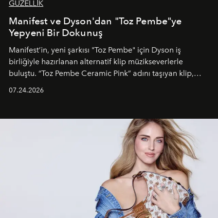
GÜZELLİK
Manifest ve Dyson'dan "Toz Pembe"ye
Yepyeni Bir Dokunuş
Manifest’in, yeni şarkısı "Toz Pembe" için Dyson iş
birliğiyle hazırlanan alternatif klip müzikseverlerle
buluştu. “Toz Pembe Ceramic Pink” adını taşıyan klip,
grubun enerjisini yansıtan renkli atmosferi, hareketli
07.24.2026
dans koreografileri ve güçlü stil dünyasıyla dikkat
çekerken, saç tasarımları da görsel anlatımın en önemli
unsurlarından biri olarak öne çıkıyor.