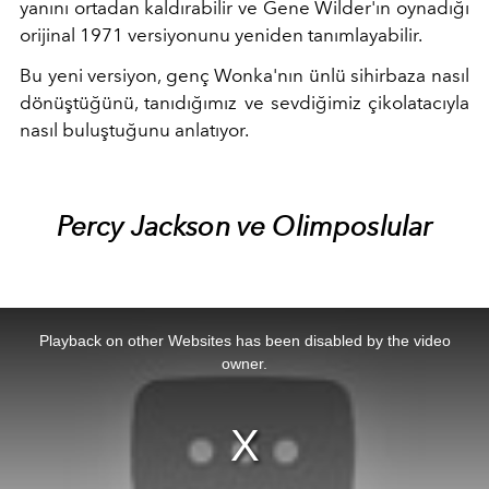
yanını ortadan kaldırabilir ve Gene Wilder'ın oynadığı
orijinal 1971 versiyonunu yeniden tanımlayabilir.
Bu yeni versiyon, genç Wonka'nın ünlü sihirbaza nasıl
dönüştüğünü, tanıdığımız ve sevdiğimiz çikolatacıyla
nasıl buluştuğunu anlatıyor.
Percy Jackson ve Olimposlular
This
is
a
Playback on other Websites has been disabled by the video
modal
window.
owner.