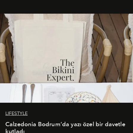
başlayan bu özel aktivasyon, NISHANE’nin koku evrenini
Akdeniz’in en prestijli destinasyonlarından biriyle
buluşturarak markanın Cavo Tagoo’daki varlığını
sürükleyici ve mevsime özel bir deneyime dönüştürüyor.
LIFESTYLE
Calzedonia Bodrum’da yazı özel bir davetle
kutladı