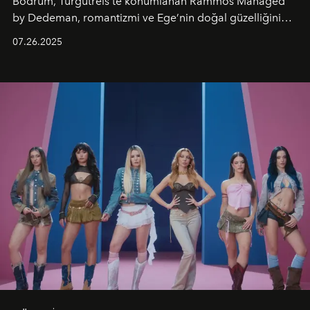
Bodrum, Turgutreis’te konumlanan Rammos Managed
by Dedeman, romantizmi ve Ege’nin doğal güzelliğini
aynı atmosferde buluşturarak balayı çiftlerinden özel
07.26.2025
kutlamalar planlayan misafirlere benzersiz bir deneyim
vadediyor.