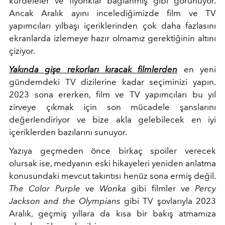
kurdeleler ve fiyonklar bağlanmış gibi görünüyor.
Ancak Aralık ayını incelediğimizde film ve TV
yapımcıları yılbaşı içeriklerinden çok daha fazlasını
ekranlarda izlemeye hazır olmamız gerektiğinin altını
çiziyor.
Yakında gişe rekorları kıracak filmlerden
en yeni
gündemdeki TV dizilerine kadar seçiminizi yapın.
2023 sona ererken, film ve TV yapımcıları bu yıl
zirveye çıkmak için son mücadele şanslarını
değerlendiriyor ve bize akla gelebilecek en iyi
içeriklerden bazılarını sunuyor.
Yazıya geçmeden önce birkaç spoiler verecek
olursak ise, medyanın eski hikayeleri yeniden anlatma
konusundaki mevcut takıntısı henüz sona ermiş değil.
The Color Purple
ve
Wonka
gibi filmler ve
Percy
Jackson and the Olympians
gibi TV şovlarıyla 2023
Aralık, geçmiş yıllara da kısa bir bakış atmamıza