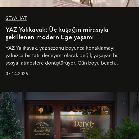
SEYAHAT
YAZ Yalıkavak: Üç kuşağın mirasıyla
şekillenen modern Ege yaşamı
YAZ Yalıkavak, yaz sezonu boyunca konaklamayı
yalnızca bir tatil deneyimi olarak değil, yaşayan bir
sosyal atmosfere dönüştürüyor. Gün boyu beach
alanında DJ performansları ve canlı müzik eşliğinde
07.14.2026
Ege’nin ritmi hissedilirken, akşamları ise Anadolu
mutfağını modern dokunuşlarla müzikle buluşturan
tematik gastronomi geceleri misafirlerle buluşuyor.
Paylaşıma, lezzete ve müziğe odaklanan bu özel
akşamlar, YAZ’ın sade lüks anlayışını gün batımından
geceye taşıyarak her hafta farklı bir deneyim sunuyor.