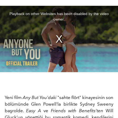
This
is
a
Playback on other Websites has been disabled by the video
modal
window.
owner.
Yeni film
Any But You'daki
"sahte flört" kinayesinin son
bölümünde Glen Powell'la birlikte Sydney Sweeny
başrolde.
Easy A
ve
Friends with Benefits'ten
Will
Gluck'un yönettiği bu romantik komedi, kendilerini