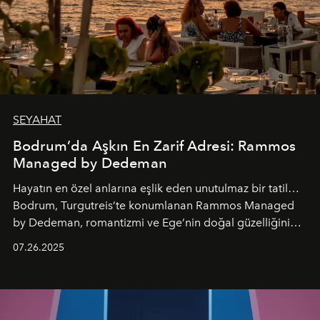
SEYAHAT
Bodrum’da Aşkın En Zarif Adresi: Rammos
Managed by Dedeman
Hayatın en özel anlarına eşlik eden unutulmaz bir tatil…
Bodrum, Turgutreis’te konumlanan Rammos Managed
by Dedeman, romantizmi ve Ege’nin doğal güzelliğini
aynı atmosferde buluşturarak balayı çiftlerinden özel
07.26.2025
kutlamalar planlayan misafirlere benzersiz bir deneyim
vadediyor.