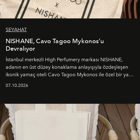
SEYAHAT
NISHANE, Cavo Tagoo Mykonos’u
Devralıyor
İstanbul merkezli High Perfumery markası NISHANE,
adanın en üst düzey konaklama anlayışıyla özdeşleşen
ikonik yamaç oteli Cavo Tagoo Mykonos ile özel bir yaz
iş birliğini hayata geçirdi. 25 Haziran 2026 itibarıyla
07.10.2026
başlayan bu özel aktivasyon, NISHANE’nin koku evrenini
Akdeniz’in en prestijli destinasyonlarından biriyle
buluşturarak markanın Cavo Tagoo’daki varlığını
sürükleyici ve mevsime özel bir deneyime dönüştürüyor.