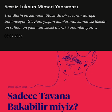
Sessiz Lüksün Mimari Yansıması
Trendlerin ve zamanın ötesinde bir tasarım duruşu
benimseyen
Glavien,
yaşam alanlarında zamansız lüksün
en rafine, en yalın temsilcisi olarak konumlanıyor.
Kusursuz malzeme kalitesini yüksek zanaatkarlıkla
08.07.2026
birleştiren marka; modern mimarinin sınırlarını zorlayan
en yeni seçkisiyle bu imza felsefesini mekanlara taşıyor.