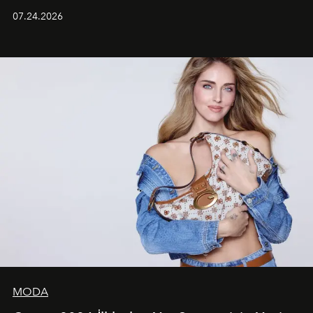
grubun enerjisini yansıtan renkli atmosferi, hareketli
07.24.2026
dans koreografileri ve güçlü stil dünyasıyla dikkat
çekerken, saç tasarımları da görsel anlatımın en önemli
unsurlarından biri olarak öne çıkıyor.
MODA