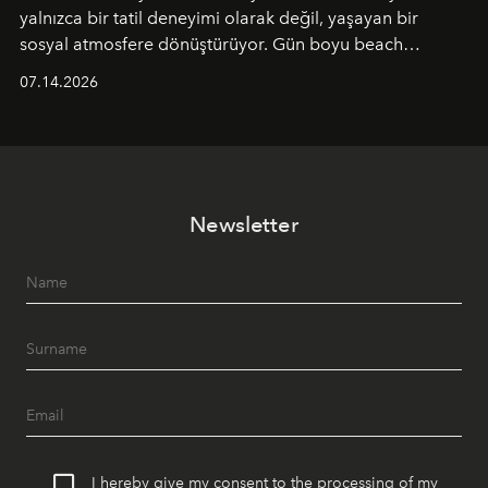
yalnızca bir tatil deneyimi olarak değil, yaşayan bir
sosyal atmosfere dönüştürüyor. Gün boyu beach
alanında DJ performansları ve canlı müzik eşliğinde
07.14.2026
Ege’nin ritmi hissedilirken, akşamları ise Anadolu
mutfağını modern dokunuşlarla müzikle buluşturan
tematik gastronomi geceleri misafirlerle buluşuyor.
Paylaşıma, lezzete ve müziğe odaklanan bu özel
akşamlar, YAZ’ın sade lüks anlayışını gün batımından
Newsletter
geceye taşıyarak her hafta farklı bir deneyim sunuyor.
I hereby give my consent to the processing of my