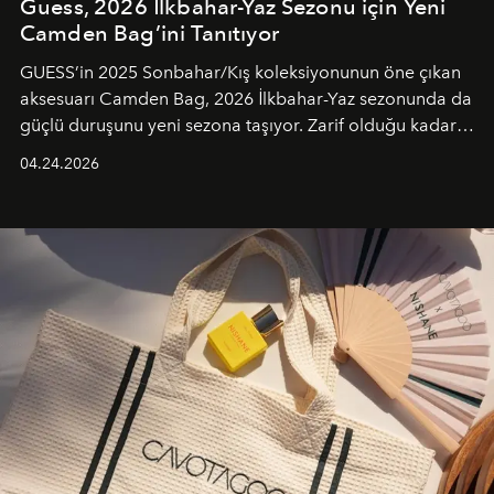
Guess, 2026 İlkbahar-Yaz Sezonu için Yeni
Camden Bag’ini Tanıtıyor
GUESS’in 2025 Sonbahar/Kış koleksiyonunun öne çıkan
aksesuarı Camden Bag, 2026 İlkbahar-Yaz sezonunda da
güçlü duruşunu yeni sezona taşıyor. Zarif olduğu kadar
güçlü ve özgüvenli kadınlar için tasarlanan Camden Bag,
04.24.2026
cazibenin, özgünlüğün ve modern bohem tavrın güçlü
bir ifadesi olarak öne çıkıyor.