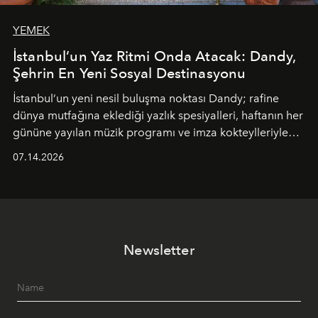
YEMEK
İstanbul’un Yaz Ritmi Onda Atacak: Dandy,
Şehrin En Yeni Sosyal Destinasyonu
İstanbul’un yeni nesil buluşma noktası
Dandy
; rafine
dünya mutfağına eklediği yazlık spesiyalleri, haftanın her
gününe yayılan müzik programı ve imza kokteylleriyle
yaz akşamlarını stil sahibi bir şehir ritüeline
07.14.2026
dönüştürüyor. Şehrin kozmopolit enerjisini "zahmetsiz
lüks" anlayışıyla buluşturan mekan; gurme lezzetleri, iyi
müziği ve açık havadaki özel puro alanını tek bir çatı
altında sunuyor.
Newsletter