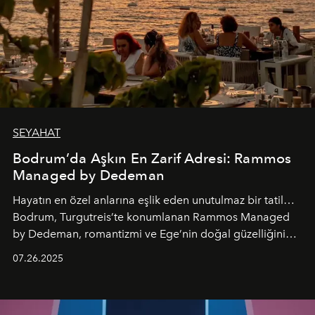
SEYAHAT
Bodrum’da Aşkın En Zarif Adresi: Rammos
Managed by Dedeman
Hayatın en özel anlarına eşlik eden unutulmaz bir tatil…
Bodrum, Turgutreis’te konumlanan Rammos Managed
by Dedeman, romantizmi ve Ege’nin doğal güzelliğini
aynı atmosferde buluşturarak balayı çiftlerinden özel
07.26.2025
kutlamalar planlayan misafirlere benzersiz bir deneyim
vadediyor.