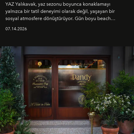
YAZ Yalıkavak, yaz sezonu boyunca konaklamayı
yalnızca bir tatil deneyimi olarak değil, yaşayan bir
sosyal atmosfere dönüştürüyor. Gün boyu beach
alanında DJ performansları ve canlı müzik eşliğinde
07.14.2026
Ege’nin ritmi hissedilirken, akşamları ise Anadolu
mutfağını modern dokunuşlarla müzikle buluşturan
tematik gastronomi geceleri misafirlerle buluşuyor.
Paylaşıma, lezzete ve müziğe odaklanan bu özel
akşamlar, YAZ’ın sade lüks anlayışını gün batımından
geceye taşıyarak her hafta farklı bir deneyim sunuyor.