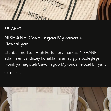
SEYAHAT
NISHANE, Cavo Tagoo Mykonos’u
Devralıyor
İstanbul merkezli High Perfumery markası NISHANE,
adanın en üst düzey konaklama anlayışıyla özdeşleşen
ikonik yamaç oteli Cavo Tagoo Mykonos ile özel bir yaz
iş birliğini hayata geçirdi. 25 Haziran 2026 itibarıyla
07.10.2026
başlayan bu özel aktivasyon, NISHANE’nin koku evrenini
Akdeniz’in en prestijli destinasyonlarından biriyle
buluşturarak markanın Cavo Tagoo’daki varlığını
sürükleyici ve mevsime özel bir deneyime dönüştürüyor.