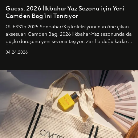
Guess, 2026 İlkbahar-Yaz Sezonu için Yeni
Camden Bag’ini Tanıtıyor
GUESS’in 2025 Sonbahar/Kış koleksiyonunun öne çıkan
aksesuarı Camden Bag, 2026 İlkbahar-Yaz sezonunda da
güçlü duruşunu yeni sezona taşıyor. Zarif olduğu kadar
güçlü ve özgüvenli kadınlar için tasarlanan Camden Bag,
04.24.2026
cazibenin, özgünlüğün ve modern bohem tavrın güçlü
bir ifadesi olarak öne çıkıyor.