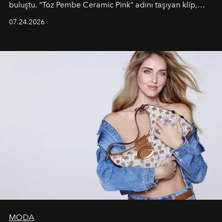
buluştu. “Toz Pembe Ceramic Pink” adını taşıyan klip,
grubun enerjisini yansıtan renkli atmosferi, hareketli
07.24.2026
dans koreografileri ve güçlü stil dünyasıyla dikkat
çekerken, saç tasarımları da görsel anlatımın en önemli
unsurlarından biri olarak öne çıkıyor.
MODA