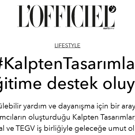
LIFESTYLE
#KalptenTasarımla
itime destek olu
lebilir yardım ve dayanışma için bir ara
ımcıların oluşturduğu Kalpten Tasarımla
l ve TEGV iş birliğiyle geleceğe umut o