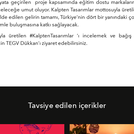
hayata geçirilen proje kapsamında eğitim dostu markaları
geleceğe umut oluyor. Kalpten Tasarımlar mottosuyla üreti
lde edilen gelirin tamamı, Türkiye’nin dört bir yanındaki ç
itimle buluşmasına katkı sağlayacak.
yla üretilen #KalptenTasarımlar ‘ı incelemek ve bağı
n TEGV Dükkan’ı ziyaret edebilirsiniz.
Tavsiye edilen içerikler