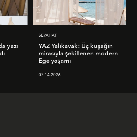
SEYAHAT
a yazı
YAZ Yalıkavak: Üç kuşağın
dı
mirasıyla şekillenen modern
Ege yaşamı
07.14.2026