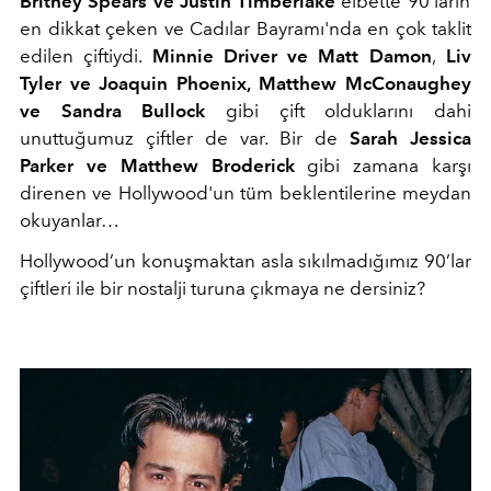
Britney Spears ve Justin Timberlake
elbette 90'ların
en dikkat çeken ve Cadılar Bayramı'nda en çok taklit
edilen çiftiydi.
Minnie Driver ve Matt Damon
,
Liv
Tyler ve Joaquin Phoenix,
Matthew McConaughey
ve Sandra Bullock
gibi çift olduklarını dahi
unuttuğumuz çiftler de var. Bir de
Sarah Jessica
Parker ve Matthew Broderick
gibi zamana karşı
direnen ve Hollywood'un tüm beklentilerine meydan
okuyanlar…
Hollywood’un konuşmaktan asla sıkılmadığımız 90’lar
çiftleri ile bir nostalji turuna çıkmaya ne dersiniz?