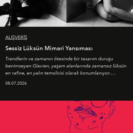
ALIŞVERİŞ
Sessiz Lüksün Mimari Yansıması
Trendlerin ve zamanın ötesinde bir tasarım duruşu
benimseyen
Glavien,
yaşam alanlarında zamansız lüksün
en rafine, en yalın temsilcisi olarak konumlanıyor.
Kusursuz malzeme kalitesini yüksek zanaatkarlıkla
08.07.2026
birleştiren marka; modern mimarinin sınırlarını zorlayan
en yeni seçkisiyle bu imza felsefesini mekanlara taşıyor.