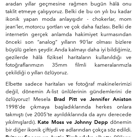
aradan yıllar geçmesine rağmen bugün hâlâ onu
taklit etmeye çalışıyoruz. Belki de bu on yılı bu kadar
ikonik yapan moda anlayışıdır - chokerlar, mom
jean’ler, motorcu şortları ve çok daha fazlası. Belki de
internetin gerçek anlamda hakimiyet kurmasından
önceki son “analog” yılların 90’lar olması bizlere
büyülü gelen şeydir. Anda kalmayı daha iyi bildiğimiz,
gezilerde hâlâ fiziksel haritaların kullanıldığı ve
fotoğraflarımızın 35mm filmli kameralarımızla
çekildiği o yılları özlüyoruz.
Elbette sadece haritaları ve fotoğraf makinelerimizi
değil, dönemin A-list ünlülerinin gündemlerini de
özlüyoruz! Mesela
Brad Pitt ve Jennifer Aniston
1998'de çıkmaya başladıklarında herkes onlara
takmıştı (ve 2005'te ayrıldıklarında da aynı derecede
yıkılmışlardı).
Kate Moss ve Johnny Depp
dönemin
bir diğer ikonik çiftiydi ve adlarından çokça söz edildi.