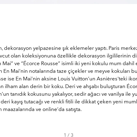
n, dekorasyon yelpazesine şık eklemeler yaptı. Paris merk
cut olan koleksiyonuna özellikle dekorasyon ilgililerinin di
Mai” ve “Écorce Rousse” isimli iki yeni kokulu mum dahil e
n En Mai’nin notalarında taze çiçekler ve meyve kokuları b
e ise En Mai’nin aksine Louis Vuitton’un Asnières'teki ikon
n ilham alan derin bir koku. Deri ve ahşabı buluşturan Éco
n’un tanıdık kokusunu yakalıyor, sedir ağacı ve vanilya ile y
 deri kayış tutacağı ve renkli fitili ile dikkat çeken yeni mumla
n maazalarında ve online’da satışta.
1
/
3