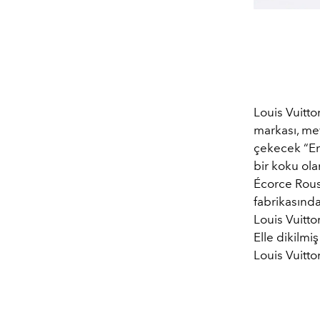
Louis Vuitto
markası, mev
çekecek “En 
bir koku ola
Écorce Rouss
fabrikasında
Louis Vuitto
Elle dikilmiş
Louis Vuitto