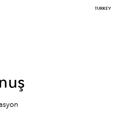
TURKEY
unuş
rasyon