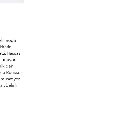
ezli moda
kkatini
tti. Hassas
ulunuyor.
ik deri
rce Rousse,
umuşatıyor.
r, belirli