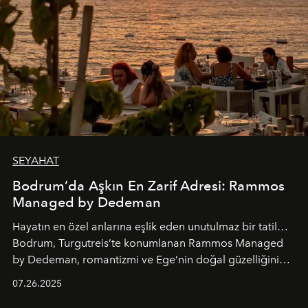
SEYAHAT
Bodrum’da Aşkın En Zarif Adresi: Rammos
Managed by Dedeman
Hayatın en özel anlarına eşlik eden unutulmaz bir tatil…
Bodrum, Turgutreis’te konumlanan Rammos Managed
by Dedeman, romantizmi ve Ege’nin doğal güzelliğini
aynı atmosferde buluşturarak balayı çiftlerinden özel
07.26.2025
kutlamalar planlayan misafirlere benzersiz bir deneyim