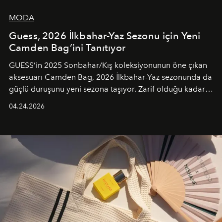
MODA
Guess, 2026 İlkbahar-Yaz Sezonu için Yeni
Camden Bag’ini Tanıtıyor
GUESS’in 2025 Sonbahar/Kış koleksiyonunun öne çıkan
aksesuarı Camden Bag, 2026 İlkbahar-Yaz sezonunda da
güçlü duruşunu yeni sezona taşıyor. Zarif olduğu kadar
güçlü ve özgüvenli kadınlar için tasarlanan Camden Bag,
04.24.2026
cazibenin, özgünlüğün ve modern bohem tavrın güçlü
bir ifadesi olarak öne çıkıyor.