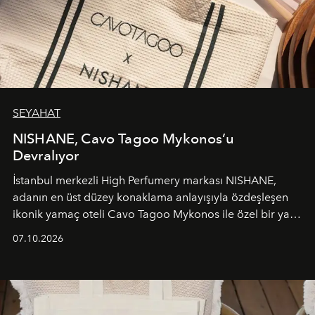
SEYAHAT
NISHANE, Cavo Tagoo Mykonos’u
Devralıyor
İstanbul merkezli High Perfumery markası NISHANE,
adanın en üst düzey konaklama anlayışıyla özdeşleşen
ikonik yamaç oteli Cavo Tagoo Mykonos ile özel bir yaz
iş birliğini hayata geçirdi. 25 Haziran 2026 itibarıyla
07.10.2026
başlayan bu özel aktivasyon, NISHANE’nin koku evrenini
Akdeniz’in en prestijli destinasyonlarından biriyle
buluşturarak markanın Cavo Tagoo’daki varlığını
sürükleyici ve mevsime özel bir deneyime dönüştürüyor.