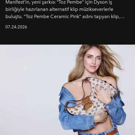
Manifest’in, yeni şarkısı "Toz Pembe" için Dyson iş
birliğiyle hazırlanan alternatif klip müzikseverlerle
buluştu. “Toz Pembe Ceramic Pink” adını taşıyan klip,
grubun enerjisini yansıtan renkli atmosferi, hareketli
07.24.2026
dans koreografileri ve güçlü stil dünyasıyla dikkat
çekerken, saç tasarımları da görsel anlatımın en önemli
unsurlarından biri olarak öne çıkıyor.