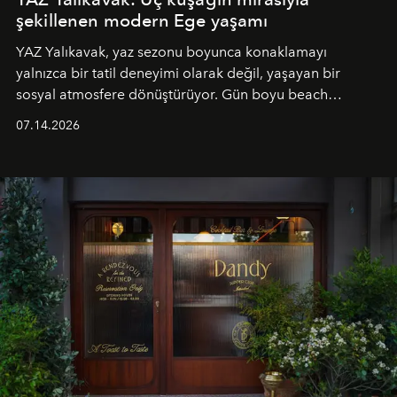
şekillenen modern Ege yaşamı
YAZ Yalıkavak, yaz sezonu boyunca konaklamayı
yalnızca bir tatil deneyimi olarak değil, yaşayan bir
sosyal atmosfere dönüştürüyor. Gün boyu beach
alanında DJ performansları ve canlı müzik eşliğinde
07.14.2026
Ege’nin ritmi hissedilirken, akşamları ise Anadolu
mutfağını modern dokunuşlarla müzikle buluşturan
tematik gastronomi geceleri misafirlerle buluşuyor.
Paylaşıma, lezzete ve müziğe odaklanan bu özel
akşamlar, YAZ’ın sade lüks anlayışını gün batımından
geceye taşıyarak her hafta farklı bir deneyim sunuyor.