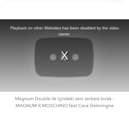
This
is
a
Playback on other Websites has been disabled by the video
modal
window.
owner.
Magnum Double ile içindeki seni serbest bırak -
MAGNUM X MOSCHINO feat Cara Delevingne