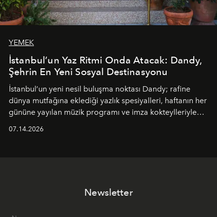
YEMEK
İstanbul’un Yaz Ritmi Onda Atacak: Dandy,
Şehrin En Yeni Sosyal Destinasyonu
İstanbul’un yeni nesil buluşma noktası
Dandy
; rafine
dünya mutfağına eklediği yazlık spesiyalleri, haftanın her
gününe yayılan müzik programı ve imza kokteylleriyle
yaz akşamlarını stil sahibi bir şehir ritüeline
07.14.2026
dönüştürüyor. Şehrin kozmopolit enerjisini "zahmetsiz
lüks" anlayışıyla buluşturan mekan; gurme lezzetleri, iyi
müziği ve açık havadaki özel puro alanını tek bir çatı
altında sunuyor.
Newsletter