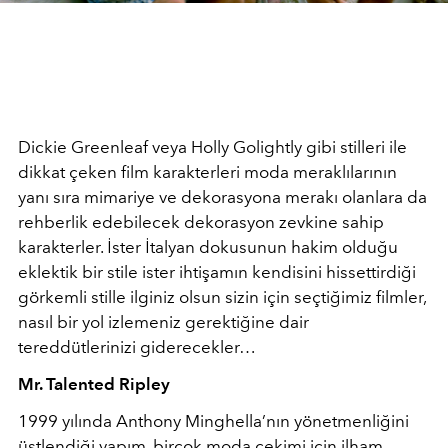
Dickie Greenleaf veya Holly Golightly gibi stilleri ile
dikkat çeken film karakterleri moda meraklılarının
yanı sıra mimariye ve dekorasyona merakı olanlara da
rehberlik edebilecek dekorasyon zevkine sahip
karakterler. İster İtalyan dokusunun hakim olduğu
eklektik bir stile ister ihtişamın kendisini hissettirdiği
görkemli stille ilginiz olsun sizin için seçtiğimiz filmler,
nasıl bir yol izlemeniz gerektiğine dair
tereddütlerinizi giderecekler…
Mr. Talented Ripley
1999 yılında Anthony Minghella’nın yönetmenliğini
üstlendiği yapım, birçok moda çekimi için ilham