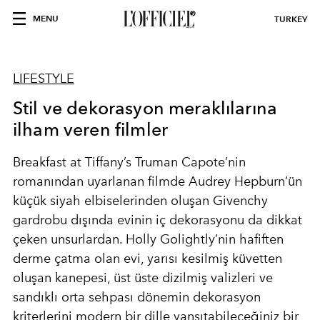
MENU
TURKEY
LIFESTYLE
Stil ve dekorasyon meraklılarına
ilham veren filmler
Breakfast at Tiffany’s Truman Capote’nin
romanından uyarlanan filmde Audrey Hepburn’ün
küçük siyah elbiselerinden oluşan Givenchy
gardrobu dışında evinin iç dekorasyonu da dikkat
çeken unsurlardan. Holly Golightly’nin hafiften
derme çatma olan evi, yarısı kesilmiş küvetten
oluşan kanepesi, üst üste dizilmiş valizleri ve
sandıklı orta sehpası dönemin dekorasyon
kriterlerini modern bir dille yansıtabileceğiniz bir