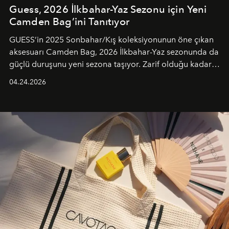
Guess, 2026 İlkbahar-Yaz Sezonu için Yeni
Camden Bag’ini Tanıtıyor
GUESS’in 2025 Sonbahar/Kış koleksiyonunun öne çıkan
aksesuarı Camden Bag, 2026 İlkbahar-Yaz sezonunda da
güçlü duruşunu yeni sezona taşıyor. Zarif olduğu kadar
güçlü ve özgüvenli kadınlar için tasarlanan Camden Bag,
04.24.2026
cazibenin, özgünlüğün ve modern bohem tavrın güçlü
bir ifadesi olarak öne çıkıyor.