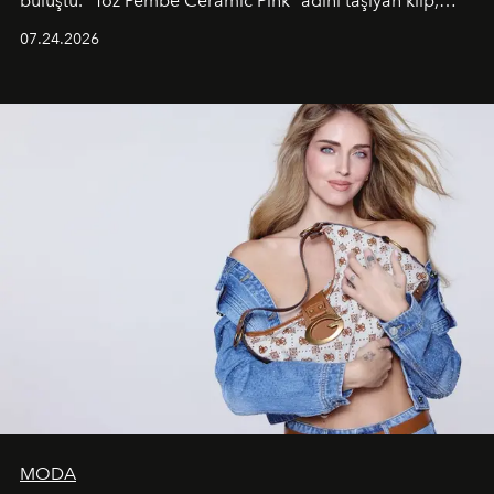
buluştu. “Toz Pembe Ceramic Pink” adını taşıyan klip,
grubun enerjisini yansıtan renkli atmosferi, hareketli
07.24.2026
dans koreografileri ve güçlü stil dünyasıyla dikkat
çekerken, saç tasarımları da görsel anlatımın en önemli
unsurlarından biri olarak öne çıkıyor.
MODA