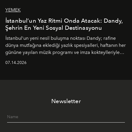
YEMEK
İstanbul’un Yaz Ritmi Onda Atacak: Dandy,
Şehrin En Yeni Sosyal Destinasyonu
İstanbul’un yeni nesil buluşma noktası
Dandy
; rafine
dünya mutfağına eklediği yazlık spesiyalleri, haftanın her
gününe yayılan müzik programı ve imza kokteylleriyle
yaz akşamlarını stil sahibi bir şehir ritüeline
07.14.2026
dönüştürüyor. Şehrin kozmopolit enerjisini "zahmetsiz
lüks" anlayışıyla buluşturan mekan; gurme lezzetleri, iyi
müziği ve açık havadaki özel puro alanını tek bir çatı
altında sunuyor.
Newsletter