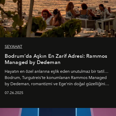
SEYAHAT
Bodrum’da Aşkın En Zarif Adresi: Rammos
Managed by Dedeman
Hayatın en özel anlarına eşlik eden unutulmaz bir tatil…
Bodrum, Turgutreis’te konumlanan Rammos Managed
by Dedeman, romantizmi ve Ege’nin doğal güzelliğini
aynı atmosferde buluşturarak balayı çiftlerinden özel
07.26.2025
kutlamalar planlayan misafirlere benzersiz bir deneyim
vadediyor.