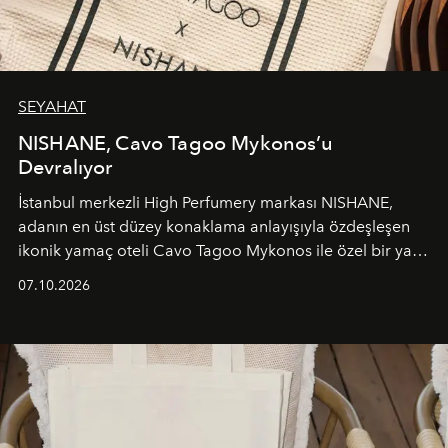
SEYAHAT
NISHANE, Cavo Tagoo Mykonos’u
Devralıyor
İstanbul merkezli High Perfumery markası NISHANE,
adanın en üst düzey konaklama anlayışıyla özdeşleşen
ikonik yamaç oteli Cavo Tagoo Mykonos ile özel bir yaz
iş birliğini hayata geçirdi. 25 Haziran 2026 itibarıyla
07.10.2026
başlayan bu özel aktivasyon, NISHANE’nin koku evrenini
Akdeniz’in en prestijli destinasyonlarından biriyle
buluşturarak markanın Cavo Tagoo’daki varlığını
sürükleyici ve mevsime özel bir deneyime dönüştürüyor.