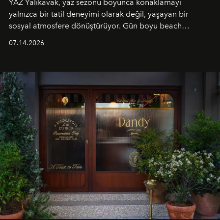
YAZ Yalıkavak, yaz sezonu boyunca konaklamayı
yalnızca bir tatil deneyimi olarak değil, yaşayan bir
sosyal atmosfere dönüştürüyor. Gün boyu beach
alanında DJ performansları ve canlı müzik eşliğinde
07.14.2026
Ege’nin ritmi hissedilirken, akşamları ise Anadolu
mutfağını modern dokunuşlarla müzikle buluşturan
tematik gastronomi geceleri misafirlerle buluşuyor.
Paylaşıma, lezzete ve müziğe odaklanan bu özel
akşamlar, YAZ’ın sade lüks anlayışını gün batımından
geceye taşıyarak her hafta farklı bir deneyim sunuyor.