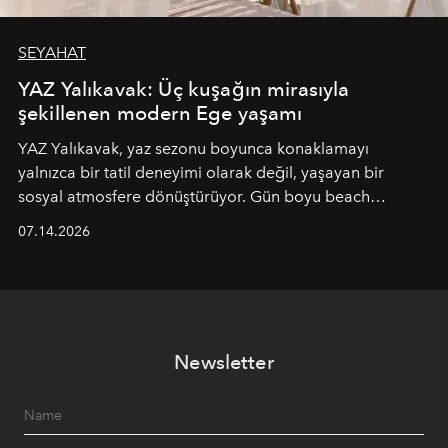
SEYAHAT
YAZ Yalıkavak: Üç kuşağın mirasıyla
şekillenen modern Ege yaşamı
YAZ Yalıkavak, yaz sezonu boyunca konaklamayı
yalnızca bir tatil deneyimi olarak değil, yaşayan bir
sosyal atmosfere dönüştürüyor. Gün boyu beach
alanında DJ performansları ve canlı müzik eşliğinde
07.14.2026
Ege’nin ritmi hissedilirken, akşamları ise Anadolu
mutfağını modern dokunuşlarla müzikle buluşturan
tematik gastronomi geceleri misafirlerle buluşuyor.
Paylaşıma, lezzete ve müziğe odaklanan bu özel
akşamlar, YAZ’ın sade lüks anlayışını gün batımından
Newsletter
geceye taşıyarak her hafta farklı bir deneyim sunuyor.