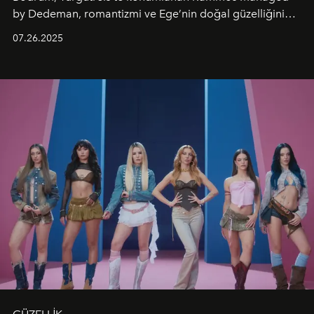
by Dedeman, romantizmi ve Ege’nin doğal güzelliğini
aynı atmosferde buluşturarak balayı çiftlerinden özel
07.26.2025
kutlamalar planlayan misafirlere benzersiz bir deneyim
vadediyor.