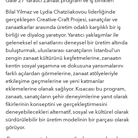
Gate 27 Yaratıcı Zanaat program ve iş birlikleri
Bilal Yilmaz ve Lydia Chatziiakovou liderliğinde
gerçekleşen
Creative-Craft Projesi
,
sanatçılar ve
zanaatkarlar arasında üretim odaklı karşılıklı bir iş
birliği ve diyalog yaratıyor. Yaratıcı yaklaşımlar ile
geleneksel el sanatlarını deneysel bir üretim altında
buluşturmak, uluslararası sanatçıların İstanbul'un
zengin zanaat kültürünü keşfetmelerine, zanaatın
kentin sosyal yaşamına ve dokusuna yansımalarını
farklı açılardan g
ö
rmelerine, zanaat at
ö
lyeleriyle
etkileşime geçmelerine ve yeni katmanlar
eklemelerine olanak sağlıyor. Kı
sacas
ı bu
program,
zanaat
ı, sanatçıların şehir deneyimlerine yanıt olarak
fikirlerinin konseptini ve gerçekleştirmesini
deneyebilecekleri alternatif, sosyal ve kültürel olarak
sürdürülebilir bir üretim modelinin bir parçası olarak
g
ö
rüyor.