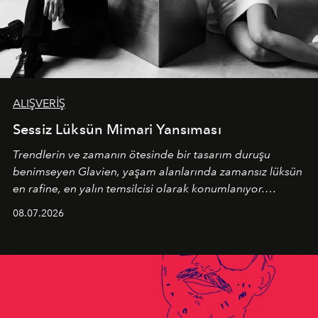
ALIŞVERİŞ
Sessiz Lüksün Mimari Yansıması
Trendlerin ve zamanın ötesinde bir tasarım duruşu
benimseyen
Glavien,
yaşam alanlarında zamansız lüksün
en rafine, en yalın temsilcisi olarak konumlanıyor.
Kusursuz malzeme kalitesini yüksek zanaatkarlıkla
08.07.2026
birleştiren marka; modern mimarinin sınırlarını zorlayan
en yeni seçkisiyle bu imza felsefesini mekanlara taşıyor.