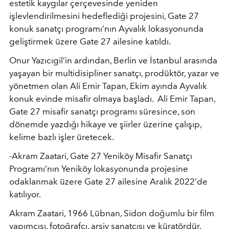
estetik kaygılar çerçevesinde yeniden
işlevlendirilmesini hedeflediği projesini, Gate 27
konuk sanatçı programı’nın Ayvalık lokasyonunda
geliştirmek üzere Gate 27 ailesine katıldı.
Onur Yazıcıgil
’
in ardından,
Berlin ve İstanbul arasında
yaşayan bir multidisipliner sanatçı, prodükt
ö
r, yazar ve
y
ö
netmen olan
Ali Emir Tapan, Ekim ayında Ayvalık
konuk evinde misafir olmaya başladı.
Ali Emir Tapan,
Gate 27 misafir sanatçı programı süresince, son
d
ö
nemde yazdığı hikaye ve şiirler üzerine çalışıp,
kelime bazlı işler üretecek.
-Akram Zaatari, Gate 27 Yenik
ö
y Misafir Sanatçı
Programı’nın Yenik
ö
y lokasyonunda projesine
odaklanmak üzere Gate 27 ailesine Aralık 2022
’
de
katılıyor.
Akram Zaatari, 1966 Lübnan, Sidon doğumlu bir film
yapımcısı, fotoğrafçı, arşiv sanatçısı ve kürat
ö
rdür.