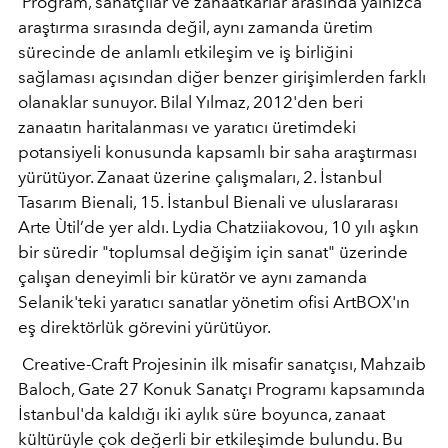
Progra
m, sanatçılar ve zanaatkarlar arasında yalnızca
araştı
rma s
ırasında değil, aynı zamanda üretim
sürecinde de anlamlı etkileşim ve iş birliğini
sağlaması açısından diğer benzer girişimlerden farklı
olanaklar sunuyor.
Bilal Yılmaz,
2012'den beri
zanaatın haritalanması ve yaratıcı üretimdeki
potansiyeli konusunda kapsamlı bir saha araştı
rmas
ı
yürütüyor. Zanaat üzerine çalışmaları, 2. İstanbul
Tasarı
m Bienali, 15.
İstanbul Bienali ve uluslararası
Arte
Ù
til
’
de yer aldı.
Lydia Chatziiakovou
, 10 yılı aşkın
bir süredir "toplumsal değişim için sanat" üzerinde
çalışan deneyimli bir kürat
ö
r ve aynı zamanda
Selanik'teki yaratıcı sanatlar y
ö
netim ofisi ArtBOX'ın
eş direkt
ö
rlük görevini yürütüyor.
Creative-Craft
Projesinin ilk misafir sanatçısı,
Mahzaib
Baloch,
Gate 27 Konuk Sanatçı Programı kapsamında
İstanbul'da kaldığı iki aylık süre boyunca, zanaat
kültürüyle ç
ok de
ğerli bir etkileşimde bulundu. Bu