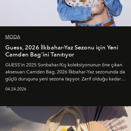
MODA
Guess, 2026 İlkbahar-Yaz Sezonu için Yeni
Camden Bag’ini Tanıtıyor
GUESS’in 2025 Sonbahar/Kış koleksiyonunun öne çıkan
aksesuarı Camden Bag, 2026 İlkbahar-Yaz sezonunda da
güçlü duruşunu yeni sezona taşıyor. Zarif olduğu kadar
güçlü ve özgüvenli kadınlar için tasarlanan Camden Bag,
04.24.2026
cazibenin, özgünlüğün ve modern bohem tavrın güçlü
bir ifadesi olarak öne çıkıyor.