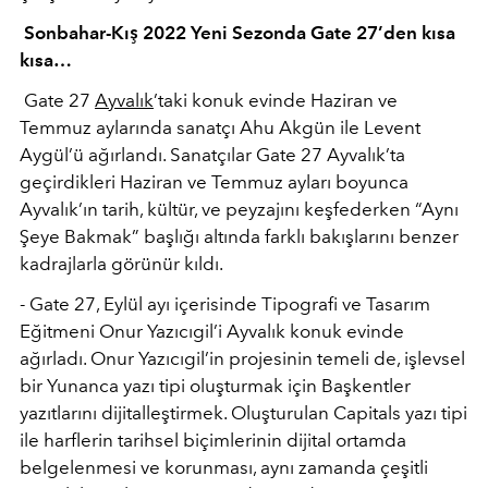
Sonbahar-Kış 2022 Yeni Sezonda Gate 27’den kısa
kısa…
Gate 27
Ayvalık
’
taki konuk evinde
Haziran ve
Temmuz aylarında
sanatçı Ahu Akgün ile Levent
Aygül’ü
ağı
rland
ı. Sanatçılar
Gate 27 Ayvalık
’
ta
geçirdikleri Haziran ve Temmuz ayları boyunca
Ayvalık’ın tarih, kültür, ve peyzajını keşfederken
“
Aynı
Şeye Bakmak” başlığı altında farklı bakışlarını benzer
kadrajlarla g
ö
rünü
r k
ıldı.
- Gate 27, Eylül ayı içerisinde Tipografi ve Tasarım
Eğitmeni Onur Yazıcıgil
’
i
Ayvalık konuk evinde
ağırladı. Onur Yazıcıgil’in projesinin temeli de, işlevsel
bir Yunanca yazı tipi oluşturmak iç
in Ba
şkentler
yazıtlarını dijitalleştirmek. Oluşturulan Capitals yazı tipi
ile harflerin tarihsel biçimlerinin dijital ortamda
belgelenmesi ve korunması, aynı zamanda çeşitli