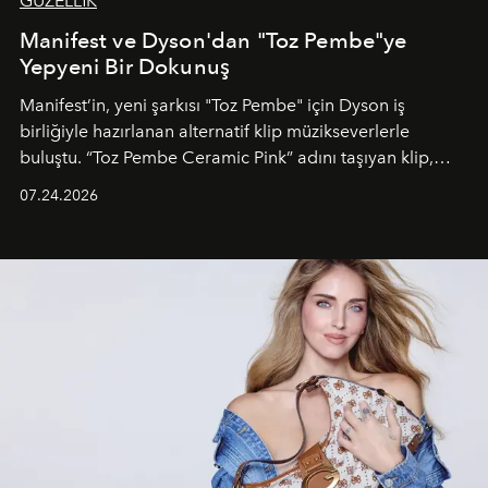
GÜZELLİK
Manifest ve Dyson'dan "Toz Pembe"ye
Yepyeni Bir Dokunuş
Manifest’in, yeni şarkısı "Toz Pembe" için Dyson iş
birliğiyle hazırlanan alternatif klip müzikseverlerle
buluştu. “Toz Pembe Ceramic Pink” adını taşıyan klip,
grubun enerjisini yansıtan renkli atmosferi, hareketli
07.24.2026
dans koreografileri ve güçlü stil dünyasıyla dikkat
çekerken, saç tasarımları da görsel anlatımın en önemli
unsurlarından biri olarak öne çıkıyor.