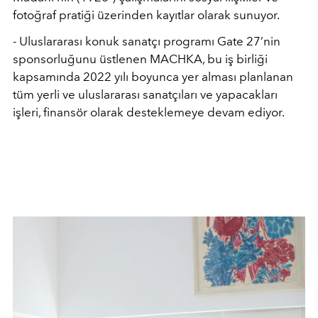
fotoğ
raf prati
ği üzerinden kayıtlar olarak sunuyor.
-
Uluslararas
ı
konuk sanat
çı
program
ı Gate 27’
nin
sponsorlu
ğ
unu
ü
stlenen MACHKA, bu i
ş
birli
ğ
i
kapsam
ı
nda 2022 y
ı
l
ı
boyunca yer almas
ı
planlanan
t
ü
m yerli ve uluslararas
ı
sanat
çı
lar
ı
ve yapacaklar
ı
i
ş
leri, finans
ö
r olarak desteklemeye devam ediyor.