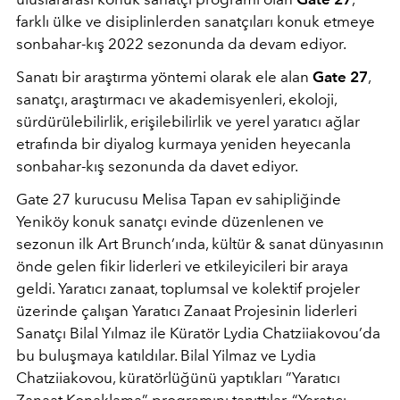
farklı ülke ve disiplinlerden sanatçıları konuk etmeye
sonbahar-kış 2022 sezonunda da devam ediyor.
Sanatı bir araştırma yöntemi olarak ele alan
Gate 27
,
sanatçı, araştırmacı ve akademisyenleri, ekoloji,
sürdürülebilirlik, erişilebilirlik ve yerel yaratıcı ağlar
etrafında bir diyalog kurmaya yeniden heyecanla
sonbahar-kış sezonunda da davet ediyor.
Gate 27 kurucusu Melisa Tapan ev sahipliğinde
Yeniköy konuk sanatçı evinde düzenlenen ve
sezonun ilk Art Brunch’ında, kültür & sanat dünyasının
önde gelen fikir liderleri ve etkileyicileri bir araya
geldi. Yaratıcı zanaat, toplumsal ve kolektif projeler
üzerinde çalışan Yaratıcı Zanaat Projesinin liderleri
Sanatçı Bilal Yılmaz ile Küratör Lydia Chatziiakovou’da
bu buluşmaya katıldılar. Bilal Yilmaz ve Lydia
Chatziiakovou, küratörlüğünü yaptıkları ”Yaratıcı
Zanaat Konaklama” programını tanıttılar. “Yaratıcı