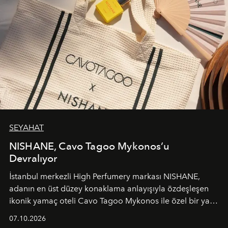
SEYAHAT
NISHANE, Cavo Tagoo Mykonos’u
Devralıyor
İstanbul merkezli High Perfumery markası NISHANE,
adanın en üst düzey konaklama anlayışıyla özdeşleşen
ikonik yamaç oteli Cavo Tagoo Mykonos ile özel bir yaz
iş birliğini hayata geçirdi. 25 Haziran 2026 itibarıyla
07.10.2026
başlayan bu özel aktivasyon, NISHANE’nin koku evrenini