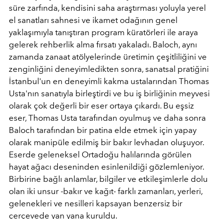
süre zarfında, kendisini saha araştı
rmas
ı yoluyla yerel
el sanatları sahnesi ve ikamet odağının genel
yaklaşımıyla tanıştıran program kürat
ö
rleri ile araya
gelerek rehberlik alma fırsatı yakaladı. Baloch, aynı
zamanda zanaat at
ö
lyelerinde üretimin çeşitliliğini ve
zenginliğini deneyimledikten sonra, sanatsal pratiğini
İstanbul'un en deneyimli kakma ustalarından Thomas
Usta'nın sanatıyla birleştirdi ve bu iş birliğinin meyvesi
olarak ç
ok de
ğerli bir eser ortaya çıkardı. Bu eşsiz
eser, Thomas Usta tarafından oyulmuş ve daha sonra
Baloch tarafından bir patina elde etmek için yapay
olarak manipüle edilmiş bir bakır levhadan oluşuyor.
Eserde geleneksel Ortadoğu halılarında g
ö
rülen
hayat ağacı deseninden esinlenildiği gözlemleniyor.
Birbirine bağlı anlamlar, bilgiler ve etkileşimlerle dolu
olan iki unsur -bakır ve kağıt- farklı zamanları, yerleri,
gelenekleri ve nesilleri kapsayan benzersiz bir
çerçevede yan yana kuruldu.