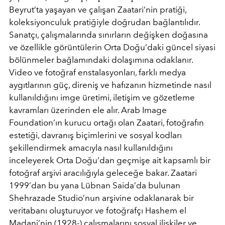
Beyrut
’
ta yaşayan ve çalışan Zaatari
’
nin pratiği,
koleksiyonculuk pratiğiyle doğrudan bağlantılıdır.
Sanatçı, çalışmalarında sınırları
n de
ğiş
ken do
ğasına
ve
ö
zellikle g
ö
rüntülerin Orta Doğu
’
daki güncel siyasi
b
ö
lünmeler bağlamındaki dolaşımına odaklanır.
Video ve fotoğraf enstalasyonları, farklı medya
aygıtlarının güç, direniş ve hafızanın hizmetinde nasıl
kullanıldığını
imge
üretimi, iletişim ve g
ö
zetleme
kavramları üzerinden ele alı
r. Arab Image
Foundation
’ın kurucu ortağı olan Zaatari, fotoğrafın
estetiği, davranış biçimlerini ve sosyal kodları
şekillendirmek amacıyla nasıl kullanıldığını
inceleyerek Orta Doğu
’
dan geçmişe ait kapsamlı bir
fotoğ
raf ar
şivi aracılığıyla geleceğe bakar. Zaatari
1999
’
dan bu yana Lübnan Saida
’
da bulunan
Shehrazade Studio
’
nun arşivine odaklanarak bir
veritabanı oluşturuyor ve fotoğrafçı
Hashem el
Madani
’
nin (1928-) çalışmalarını sosyal ilişkiler ve