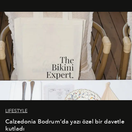
Akdeniz’in en prestijli destinasyonlarından biriyle
buluşturarak markanın Cavo Tagoo’daki varlığını
sürükleyici ve mevsime özel bir deneyime dönüştürüyor.
LIFESTYLE
Calzedonia Bodrum’da yazı özel bir davetle
kutladı