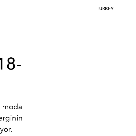
TURKEY
18-
zi moda
erginin
yor.