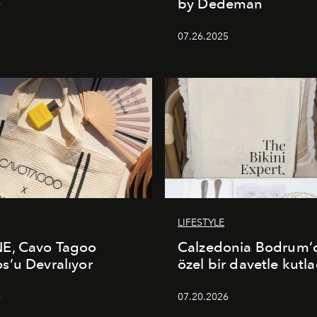
by Dedeman
6
07.26.2025
LIFESTYLE
E, Cavo Tagoo
Calzedonia Bodrum’d
’u Devralıyor
özel bir davetle kutla
6
07.20.2026