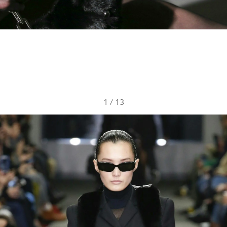
1
/
13