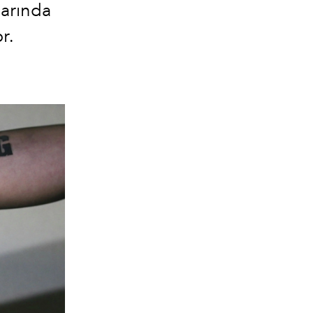
larında
r.