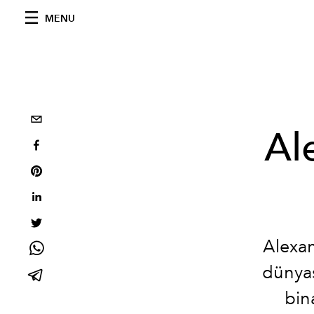
MENU
Al
Alexan
dünyas
bin