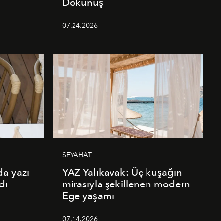
Dokunuş
07.24.2026
SEYAHAT
a yazı
YAZ Yalıkavak: Üç kuşağın
dı
mirasıyla şekillenen modern
Ege yaşamı
07.14.2026