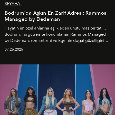
SEYAHAT
Bodrum’da Aşkın En Zarif Adresi: Rammos
Managed by Dedeman
Hayatın en özel anlarına eşlik eden unutulmaz bir tatil…
Bodrum, Turgutreis’te konumlanan Rammos Managed
by Dedeman, romantizmi ve Ege’nin doğal güzelliğini
aynı atmosferde buluşturarak balayı çiftlerinden özel
07.26.2025
kutlamalar planlayan misafirlere benzersiz bir deneyim
vadediyor.