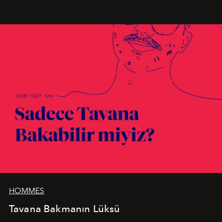
birleştiren marka; modern mimarinin sınırlarını zorlayan
en yeni seçkisiyle bu imza felsefesini mekanlara taşıyor.
HOMMES
Tavana Bakmanın Lüksü