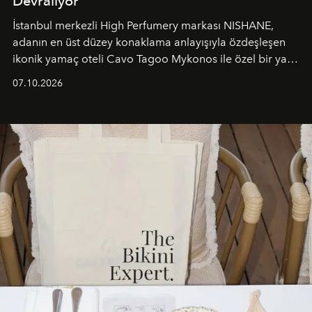
Devralıyor
İstanbul merkezli High Perfumery markası NISHANE,
adanın en üst düzey konaklama anlayışıyla özdeşleşen
ikonik yamaç oteli Cavo Tagoo Mykonos ile özel bir yaz
iş birliğini hayata geçirdi. 25 Haziran 2026 itibarıyla
07.10.2026
başlayan bu özel aktivasyon, NISHANE’nin koku evrenini
Akdeniz’in en prestijli destinasyonlarından biriyle
buluşturarak markanın Cavo Tagoo’daki varlığını
sürükleyici ve mevsime özel bir deneyime dönüştürüyor.