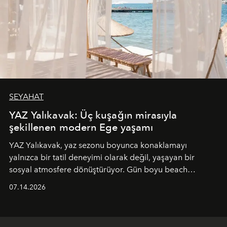
SEYAHAT
YAZ Yalıkavak: Üç kuşağın mirasıyla
şekillenen modern Ege yaşamı
YAZ Yalıkavak, yaz sezonu boyunca konaklamayı
yalnızca bir tatil deneyimi olarak değil, yaşayan bir
sosyal atmosfere dönüştürüyor. Gün boyu beach
alanında DJ performansları ve canlı müzik eşliğinde
07.14.2026
Ege’nin ritmi hissedilirken, akşamları ise Anadolu
mutfağını modern dokunuşlarla müzikle buluşturan
tematik gastronomi geceleri misafirlerle buluşuyor.