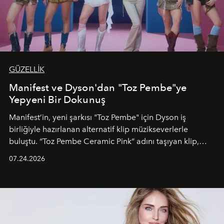
GÜZELLİK
Manifest ve Dyson'dan "Toz Pembe"ye
Yepyeni Bir Dokunuş
Manifest’in, yeni şarkısı "Toz Pembe" için Dyson iş
birliğiyle hazırlanan alternatif klip müzikseverlerle
buluştu. “Toz Pembe Ceramic Pink” adını taşıyan klip,
grubun enerjisini yansıtan renkli atmosferi, hareketli
07.24.2026
dans koreografileri ve güçlü stil dünyasıyla dikkat
çekerken, saç tasarımları da görsel anlatımın en önemli
unsurlarından biri olarak öne çıkıyor.