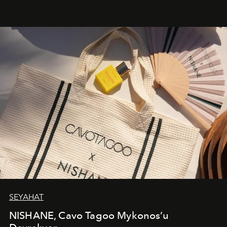
cazibenin, özgünlüğün ve modern bohem tavrın güçlü
bir ifadesi olarak öne çıkıyor.
SEYAHAT
NISHANE, Cavo Tagoo Mykonos’u