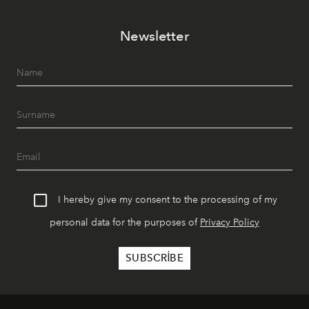
Paylaşıma, lezzete ve müziğe odaklanan bu özel
akşamlar, YAZ’ın sade lüks anlayışını gün batımından
Newsletter
geceye taşıyarak her hafta farklı bir deneyim sunuyor.
I hereby give my consent to the processing of my
personal data for the purposes of
Privacy Policy