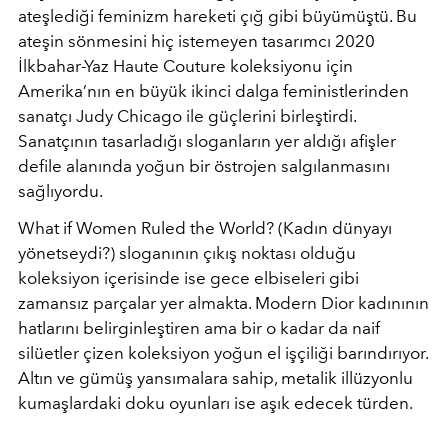
ateşlediği feminizm hareketi çığ gibi büyümüştü. Bu
ateşin sönmesini hiç istemeyen tasarımcı 2020
İlkbahar-Yaz Haute Couture koleksiyonu için
Amerika’nın en büyük ikinci dalga feministlerinden
sanatçı Judy Chicago ile güçlerini birleştirdi.
Sanatçının tasarladığı sloganların yer aldığı afişler
defile alanında yoğun bir östrojen salgılanmasını
sağlıyordu.
What if Women Ruled the World? (Kadın dünyayı
yönetseydi?) sloganının çıkış noktası olduğu
koleksiyon içerisinde ise gece elbiseleri gibi
zamansız parçalar yer almakta. Modern Dior kadınının
hatlarını belirginleştiren ama bir o kadar da naif
silüetler çizen koleksiyon yoğun el işçiliği barındırıyor.
Altın ve gümüş yansımalara sahip, metalik illüzyonlu
kumaşlardaki doku oyunları ise aşık edecek türden.