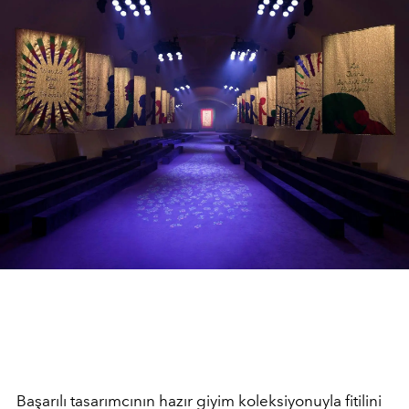
Başarılı tasarımcının hazır giyim koleksiyonuyla fitilini