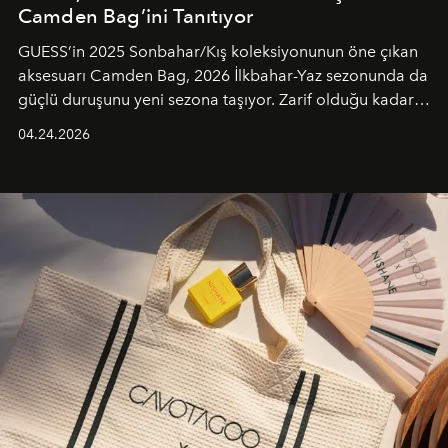
Camden Bag’ini Tanıtıyor
GUESS’in 2025 Sonbahar/Kış koleksiyonunun öne çıkan
aksesuarı Camden Bag, 2026 İlkbahar-Yaz sezonunda da
güçlü duruşunu yeni sezona taşıyor. Zarif olduğu kadar
güçlü ve özgüvenli kadınlar için tasarlanan Camden Bag,
04.24.2026
cazibenin, özgünlüğün ve modern bohem tavrın güçlü
bir ifadesi olarak öne çıkıyor.