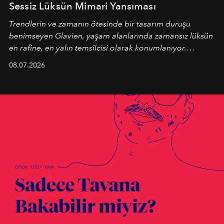
Sessiz Lüksün Mimari Yansıması
Trendlerin ve zamanın ötesinde bir tasarım duruşu
benimseyen
Glavien,
yaşam alanlarında zamansız lüksün
en rafine, en yalın temsilcisi olarak konumlanıyor.
Kusursuz malzeme kalitesini yüksek zanaatkarlıkla
08.07.2026
birleştiren marka; modern mimarinin sınırlarını zorlayan
en yeni seçkisiyle bu imza felsefesini mekanlara taşıyor.