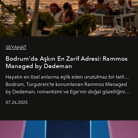
SEYAHAT
Bodrum’da Aşkın En Zarif Adresi: Rammos
Managed by Dedeman
Hayatın en özel anlarına eşlik eden unutulmaz bir tatil…
Bodrum, Turgutreis’te konumlanan Rammos Managed
by Dedeman, romantizmi ve Ege’nin doğal güzelliğini
aynı atmosferde buluşturarak balayı çiftlerinden özel
07.26.2025
kutlamalar planlayan misafirlere benzersiz bir deneyim
vadediyor.