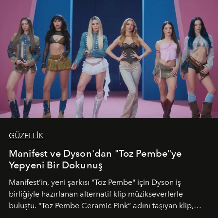
GÜZELLİK
Manifest ve Dyson'dan "Toz Pembe"ye
Yepyeni Bir Dokunuş
Manifest’in, yeni şarkısı "Toz Pembe" için Dyson iş
birliğiyle hazırlanan alternatif klip müzikseverlerle
buluştu. “Toz Pembe Ceramic Pink” adını taşıyan klip,
grubun enerjisini yansıtan renkli atmosferi, hareketli