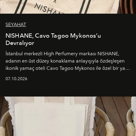
SEYAHAT
NISHANE, Cavo Tagoo Mykonos’u
Devralıyor
İstanbul merkezli High Perfumery markası NISHANE,
adanın en üst düzey konaklama anlayışıyla özdeşleşen
ikonik yamaç oteli Cavo Tagoo Mykonos ile özel bir yaz
iş birliğini hayata geçirdi. 25 Haziran 2026 itibarıyla
07.10.2026
başlayan bu özel aktivasyon, NISHANE’nin koku evrenini
Akdeniz’in en prestijli destinasyonlarından biriyle
buluşturarak markanın Cavo Tagoo’daki varlığını
sürükleyici ve mevsime özel bir deneyime dönüştürüyor.