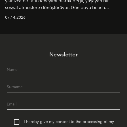
yalnızca bir tatil deneyimi olarak değil, yaşayan bir
sosyal atmosfere dönüştürüyor. Gün boyu beach
alanında DJ performansları ve canlı müzik eşliğinde
07.14.2026
Ege’nin ritmi hissedilirken, akşamları ise Anadolu
mutfağını modern dokunuşlarla müzikle buluşturan
tematik gastronomi geceleri misafirlerle buluşuyor.
Paylaşıma, lezzete ve müziğe odaklanan bu özel
akşamlar, YAZ’ın sade lüks anlayışını gün batımından
Newsletter
geceye taşıyarak her hafta farklı bir deneyim sunuyor.
I hereby give my consent to the processing of my