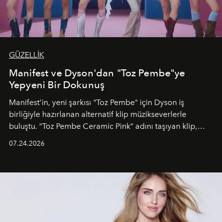
GÜZELLİK
Manifest ve Dyson'dan "Toz Pembe"ye
Yepyeni Bir Dokunuş
Manifest’in, yeni şarkısı "Toz Pembe" için Dyson iş
birliğiyle hazırlanan alternatif klip müzikseverlerle
buluştu. “Toz Pembe Ceramic Pink” adını taşıyan klip,
grubun enerjisini yansıtan renkli atmosferi, hareketli
07.24.2026
dans koreografileri ve güçlü stil dünyasıyla dikkat
çekerken, saç tasarımları da görsel anlatımın en önemli
unsurlarından biri olarak öne çıkıyor.