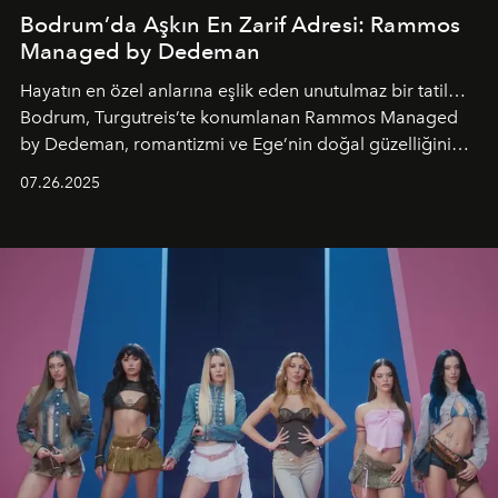
Bodrum’da Aşkın En Zarif Adresi: Rammos
Managed by Dedeman
Hayatın en özel anlarına eşlik eden unutulmaz bir tatil…
Bodrum, Turgutreis’te konumlanan Rammos Managed
by Dedeman, romantizmi ve Ege’nin doğal güzelliğini
aynı atmosferde buluşturarak balayı çiftlerinden özel
07.26.2025
kutlamalar planlayan misafirlere benzersiz bir deneyim
vadediyor.