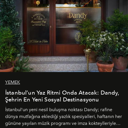
akşamlar, YAZ’ın sade lüks anlayışını gün batımından
geceye taşıyarak her hafta farklı bir deneyim sunuyor.
YEMEK
İstanbul’un Yaz Ritmi Onda Atacak: Dandy,
Şehrin En Yeni Sosyal Destinasyonu
İstanbul’un yeni nesil buluşma noktası
Dandy
; rafine
dünya mutfağına eklediği yazlık spesiyalleri, haftanın her
gününe yayılan müzik programı ve imza kokteylleriyle