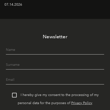
yaz akşamlarını stil sahibi bir şehir ritüeline
07.14.2026
dönüştürüyor. Şehrin kozmopolit enerjisini "zahmetsiz
lüks" anlayışıyla buluşturan mekan; gurme lezzetleri, iyi
müziği ve açık havadaki özel puro alanını tek bir çatı
altında sunuyor.
Newsletter
I hereby give my consent to the processing of my
personal data for the purposes of
Privacy Policy