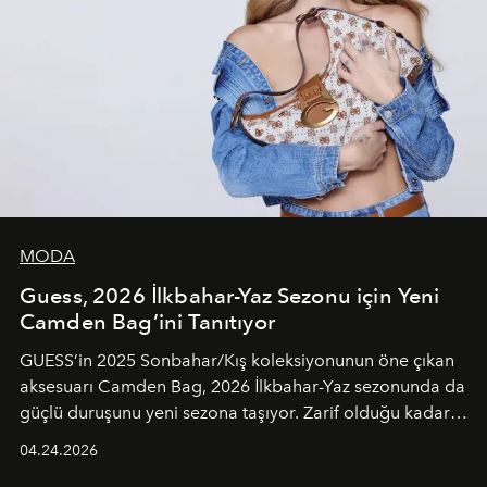
MODA
Guess, 2026 İlkbahar-Yaz Sezonu için Yeni
Camden Bag’ini Tanıtıyor
GUESS’in 2025 Sonbahar/Kış koleksiyonunun öne çıkan
aksesuarı Camden Bag, 2026 İlkbahar-Yaz sezonunda da
güçlü duruşunu yeni sezona taşıyor. Zarif olduğu kadar
güçlü ve özgüvenli kadınlar için tasarlanan Camden Bag,
04.24.2026
cazibenin, özgünlüğün ve modern bohem tavrın güçlü