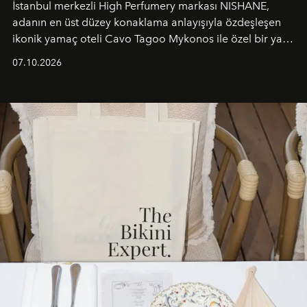
İstanbul merkezli High Perfumery markası NISHANE,
adanın en üst düzey konaklama anlayışıyla özdeşleşen
ikonik yamaç oteli Cavo Tagoo Mykonos ile özel bir yaz
iş birliğini hayata geçirdi. 25 Haziran 2026 itibarıyla
07.10.2026
başlayan bu özel aktivasyon, NISHANE’nin koku evrenini
Akdeniz’in en prestijli destinasyonlarından biriyle
buluşturarak markanın Cavo Tagoo’daki varlığını
sürükleyici ve mevsime özel bir deneyime dönüştürüyor.