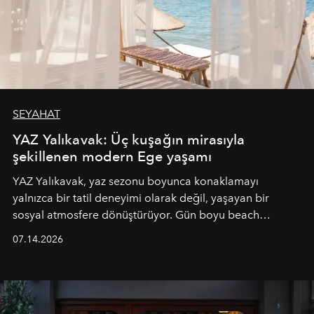
SEYAHAT
YAZ Yalıkavak: Üç kuşağın mirasıyla
şekillenen modern Ege yaşamı
YAZ Yalıkavak, yaz sezonu boyunca konaklamayı
yalnızca bir tatil deneyimi olarak değil, yaşayan bir
sosyal atmosfere dönüştürüyor. Gün boyu beach
alanında DJ performansları ve canlı müzik eşliğinde
07.14.2026
Ege’nin ritmi hissedilirken, akşamları ise Anadolu
mutfağını modern dokunuşlarla müzikle buluşturan
tematik gastronomi geceleri misafirlerle buluşuyor.
Paylaşıma, lezzete ve müziğe odaklanan bu özel