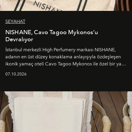
SEYAHAT
NISHANE, Cavo Tagoo Mykonos’u
Devralıyor
İstanbul merkezli High Perfumery markası NISHANE,
adanın en üst düzey konaklama anlayışıyla özdeşleşen
ikonik yamaç oteli Cavo Tagoo Mykonos ile özel bir yaz
iş birliğini hayata geçirdi. 25 Haziran 2026 itibarıyla
07.10.2026
başlayan bu özel aktivasyon, NISHANE’nin koku evrenini
Akdeniz’in en prestijli destinasyonlarından biriyle
buluşturarak markanın Cavo Tagoo’daki varlığını
sürükleyici ve mevsime özel bir deneyime dönüştürüyor.