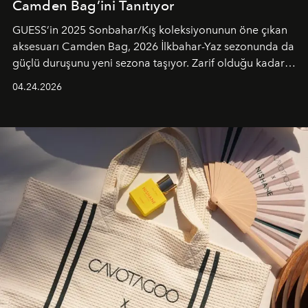
Camden Bag’ini Tanıtıyor
GUESS’in 2025 Sonbahar/Kış koleksiyonunun öne çıkan
aksesuarı Camden Bag, 2026 İlkbahar-Yaz sezonunda da
güçlü duruşunu yeni sezona taşıyor. Zarif olduğu kadar
güçlü ve özgüvenli kadınlar için tasarlanan Camden Bag,
04.24.2026
cazibenin, özgünlüğün ve modern bohem tavrın güçlü
bir ifadesi olarak öne çıkıyor.