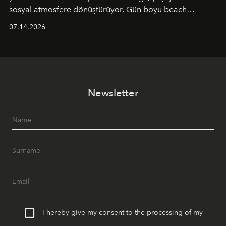
sosyal atmosfere dönüştürüyor. Gün boyu beach
alanında DJ performansları ve canlı müzik eşliğinde
07.14.2026
Ege’nin ritmi hissedilirken, akşamları ise Anadolu
mutfağını modern dokunuşlarla müzikle buluşturan
tematik gastronomi geceleri misafirlerle buluşuyor.
Paylaşıma, lezzete ve müziğe odaklanan bu özel
akşamlar, YAZ’ın sade lüks anlayışını gün batımından
Newsletter
geceye taşıyarak her hafta farklı bir deneyim sunuyor.
I hereby give my consent to the processing of my