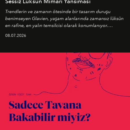
Sessiz Lüksün Mimari Yansıması
Trendlerin ve zamanın ötesinde bir tasarım duruşu
benimseyen
Glavien,
yaşam alanlarında zamansız lüksün
en rafine, en yalın temsilcisi olarak konumlanıyor.
Kusursuz malzeme kalitesini yüksek zanaatkarlıkla
08.07.2026
birleştiren marka; modern mimarinin sınırlarını zorlayan
en yeni seçkisiyle bu imza felsefesini mekanlara taşıyor.