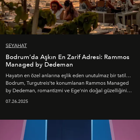
SEYAHAT
Bodrum’da Aşkın En Zarif Adresi: Rammos
Managed by Dedeman
Hayatın en özel anlarına eşlik eden unutulmaz bir tatil…
Bodrum, Turgutreis’te konumlanan Rammos Managed
by Dedeman, romantizmi ve Ege’nin doğal güzelliğini
aynı atmosferde buluşturarak balayı çiftlerinden özel
07.26.2025
kutlamalar planlayan misafirlere benzersiz bir deneyim
vadediyor.