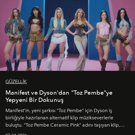
GÜZELLİK
Manifest ve Dyson'dan "Toz Pembe"ye
Yepyeni Bir Dokunuş
Manifest’in, yeni şarkısı "Toz Pembe" için Dyson iş
birliğiyle hazırlanan alternatif klip müzikseverlerle
buluştu. “Toz Pembe Ceramic Pink” adını taşıyan klip,
grubun enerjisini yansıtan renkli atmosferi, hareketli