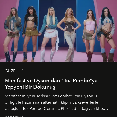
GÜZELLİK
Manifest ve Dyson'dan "Toz Pembe"ye
Yepyeni Bir Dokunuş
Manifest’in, yeni şarkısı "Toz Pembe" için Dyson iş
birliğiyle hazırlanan alternatif klip müzikseverlerle
buluştu. “Toz Pembe Ceramic Pink” adını taşıyan klip,
grubun enerjisini yansıtan renkli atmosferi, hareketli