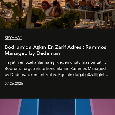
SEYAHAT
Bodrum’da Aşkın En Zarif Adresi: Rammos
Managed by Dedeman
Hayatın en özel anlarına eşlik eden unutulmaz bir tatil…
Bodrum, Turgutreis’te konumlanan Rammos Managed
by Dedeman, romantizmi ve Ege’nin doğal güzelliğini
aynı atmosferde buluşturarak balayı çiftlerinden özel
07.26.2025
kutlamalar planlayan misafirlere benzersiz bir deneyim
vadediyor.