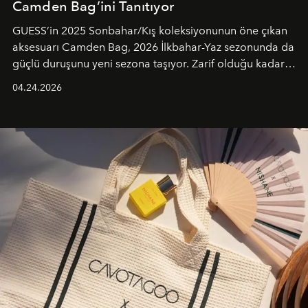
Camden Bag’ini Tanıtıyor
GUESS’in 2025 Sonbahar/Kış koleksiyonunun öne çıkan
aksesuarı Camden Bag, 2026 İlkbahar-Yaz sezonunda da
güçlü duruşunu yeni sezona taşıyor. Zarif olduğu kadar
güçlü ve özgüvenli kadınlar için tasarlanan Camden Bag,
04.24.2026
cazibenin, özgünlüğün ve modern bohem tavrın güçlü
bir ifadesi olarak öne çıkıyor.