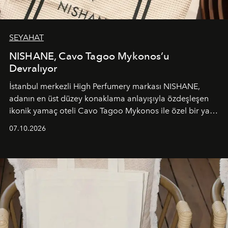
SEYAHAT
NISHANE, Cavo Tagoo Mykonos’u
Devralıyor
İstanbul merkezli High Perfumery markası NISHANE,
adanın en üst düzey konaklama anlayışıyla özdeşleşen
ikonik yamaç oteli Cavo Tagoo Mykonos ile özel bir yaz
iş birliğini hayata geçirdi. 25 Haziran 2026 itibarıyla
07.10.2026
başlayan bu özel aktivasyon, NISHANE’nin koku evrenini
Akdeniz’in en prestijli destinasyonlarından biriyle
buluşturarak markanın Cavo Tagoo’daki varlığını
sürükleyici ve mevsime özel bir deneyime dönüştürüyor.