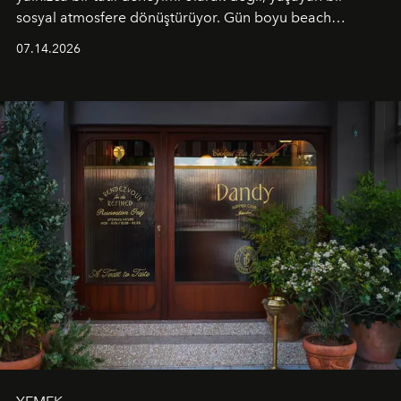
sosyal atmosfere dönüştürüyor. Gün boyu beach
alanında DJ performansları ve canlı müzik eşliğinde
07.14.2026
Ege’nin ritmi hissedilirken, akşamları ise Anadolu
mutfağını modern dokunuşlarla müzikle buluşturan
tematik gastronomi geceleri misafirlerle buluşuyor.
Paylaşıma, lezzete ve müziğe odaklanan bu özel
akşamlar, YAZ’ın sade lüks anlayışını gün batımından
geceye taşıyarak her hafta farklı bir deneyim sunuyor.