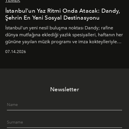
YEMEK
İstanbul’un Yaz Ritmi Onda Atacak: Dandy,
Şehrin En Yeni Sosyal Destinasyonu
İstanbul’un yeni nesil buluşma noktası
Dandy
; rafine
dünya mutfağına eklediği yazlık spesiyalleri, haftanın her
gününe yayılan müzik programı ve imza kokteylleriyle
yaz akşamlarını stil sahibi bir şehir ritüeline
07.14.2026
dönüştürüyor. Şehrin kozmopolit enerjisini "zahmetsiz
lüks" anlayışıyla buluşturan mekan; gurme lezzetleri, iyi
müziği ve açık havadaki özel puro alanını tek bir çatı
altında sunuyor.
Newsletter