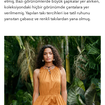
etmiş. Bazı görünümlerde büyük şapkalar yer alırken,
koleksiyondaki hiçbir görünümde çantalara yer
verilmemiş. Yapılan takı tercihleri ise tatil ruhunu
yansıtan çabasız ve renkli takılardan yana olmuş.