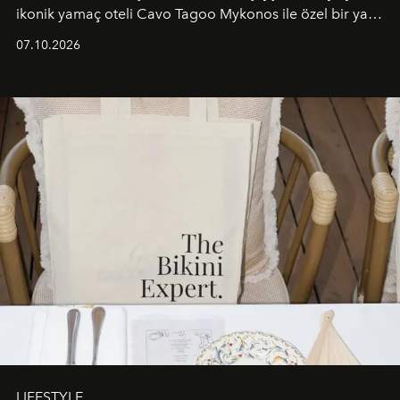
ikonik yamaç oteli Cavo Tagoo Mykonos ile özel bir yaz
iş birliğini hayata geçirdi. 25 Haziran 2026 itibarıyla
07.10.2026
başlayan bu özel aktivasyon, NISHANE’nin koku evrenini
Akdeniz’in en prestijli destinasyonlarından biriyle
buluşturarak markanın Cavo Tagoo’daki varlığını
sürükleyici ve mevsime özel bir deneyime dönüştürüyor.
LIFESTYLE