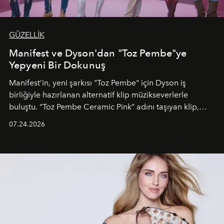
GÜZELLİK
Manifest ve Dyson'dan "Toz Pembe"ye
Yepyeni Bir Dokunuş
Manifest’in, yeni şarkısı "Toz Pembe" için Dyson iş
birliğiyle hazırlanan alternatif klip müzikseverlerle
buluştu. “Toz Pembe Ceramic Pink” adını taşıyan klip,
grubun enerjisini yansıtan renkli atmosferi, hareketli
07.24.2026
dans koreografileri ve güçlü stil dünyasıyla dikkat
çekerken, saç tasarımları da görsel anlatımın en önemli
unsurlarından biri olarak öne çıkıyor.