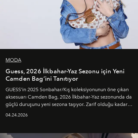
MODA
Guess, 2026 İlkbahar-Yaz Sezonu için Yeni
Camden Bag’ini Tanıtıyor
GUESS’in 2025 Sonbahar/Kış koleksiyonunun öne çıkan
aksesuarı Camden Bag, 2026 İlkbahar-Yaz sezonunda da
güçlü duruşunu yeni sezona taşıyor. Zarif olduğu kadar
güçlü ve özgüvenli kadınlar için tasarlanan Camden Bag,
04.24.2026
cazibenin, özgünlüğün ve modern bohem tavrın güçlü
bir ifadesi olarak öne çıkıyor.