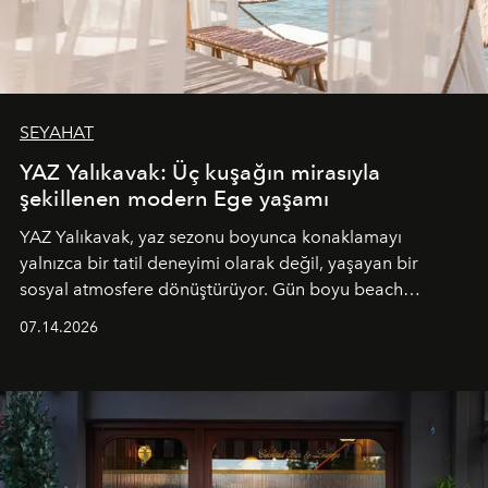
SEYAHAT
YAZ Yalıkavak: Üç kuşağın mirasıyla
şekillenen modern Ege yaşamı
YAZ Yalıkavak, yaz sezonu boyunca konaklamayı
yalnızca bir tatil deneyimi olarak değil, yaşayan bir
sosyal atmosfere dönüştürüyor. Gün boyu beach
alanında DJ performansları ve canlı müzik eşliğinde
07.14.2026
Ege’nin ritmi hissedilirken, akşamları ise Anadolu
mutfağını modern dokunuşlarla müzikle buluşturan
tematik gastronomi geceleri misafirlerle buluşuyor.
Paylaşıma, lezzete ve müziğe odaklanan bu özel
akşamlar, YAZ’ın sade lüks anlayışını gün batımından
geceye taşıyarak her hafta farklı bir deneyim sunuyor.