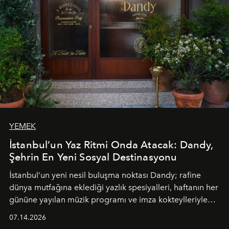
YEMEK
İstanbul’un Yaz Ritmi Onda Atacak: Dandy,
Şehrin En Yeni Sosyal Destinasyonu
İstanbul’un yeni nesil buluşma noktası
Dandy
; rafine
dünya mutfağına eklediği yazlık spesiyalleri, haftanın her
gününe yayılan müzik programı ve imza kokteylleriyle
yaz akşamlarını stil sahibi bir şehir ritüeline
07.14.2026
dönüştürüyor. Şehrin kozmopolit enerjisini "zahmetsiz