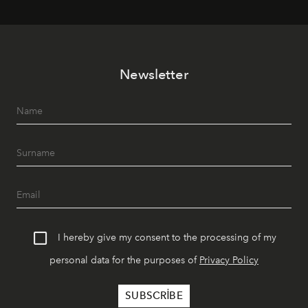
lüks" anlayışıyla buluşturan mekan; gurme lezzetleri, iyi
müziği ve açık havadaki özel puro alanını tek bir çatı
altında sunuyor.
Newsletter
I hereby give my consent to the processing of my
personal data for the purposes of
Privacy Policy