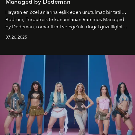
Managed by Dedeman
Hayatın en özel anlarına eşlik eden unutulmaz bir tatil…
Bodrum, Turgutreis’te konumlanan Rammos Managed
by Dedeman, romantizmi ve Ege’nin doğal güzelliğini
aynı atmosferde buluşturarak balayı çiftlerinden özel
07.26.2025
kutlamalar planlayan misafirlere benzersiz bir deneyim
vadediyor.