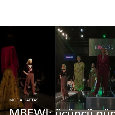
MODA HAFTASI
MBFWI: üçüncü gü