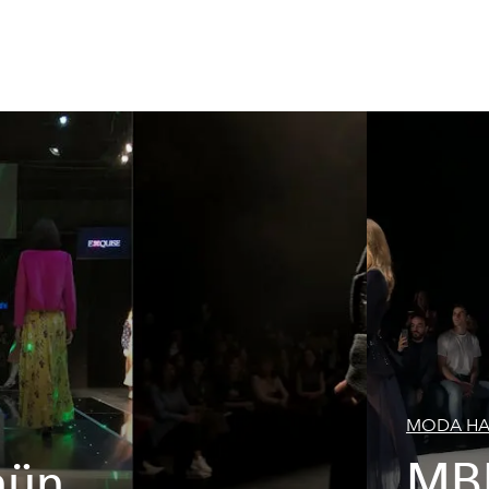
MODA HA
nün
MBF