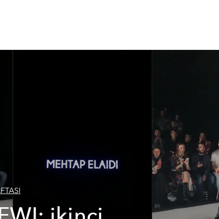
FTASI
WI: ikinci