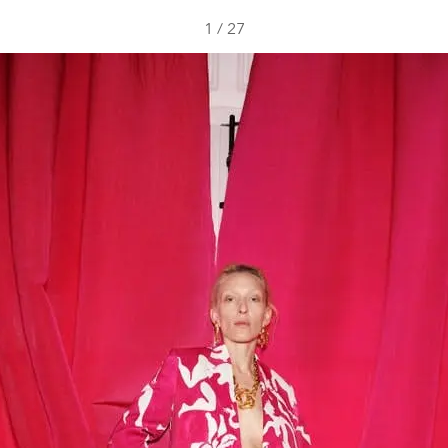
1
/
27