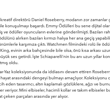
 kreatif direktörü Daniel Roseberry, modanın zor zamanlar 
e konuşulmayı başardı. Emmy Ödülleri bu sene dijital ola
 ve ödüller oyuncuların evlerine gönderilmişti. Bazıları rah
 ödülünü alırken bazıları kırmızı halıya her ana geçiş yapabili
nümlerle karşımıza çıktı. Watchmen filmindeki rolü ile ödü
King, evinin arka bahçesinde bile olsa, önü kısa arkası uzun
 büyük ses getirdi. İşte Schiaparelli’nin bu anı uzun yıllar ko
atmış oldu.
ar-Yaz koleksiyonunda da iddiasını devam ettiren Roseberry
hayat arasındaki dengeyi bulmayı amaçlıyor. Koleksiyonu di
ih eden tasarımcı, altın kaplamalı gözlüklere, ağzı ve bur
r veriyor. Mini elbiseler, hacimli kollar ve takım elbiseler
t çeken parçaları arasında yer alıyor.