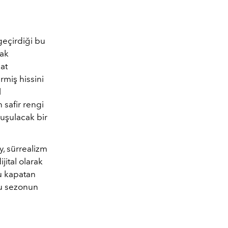
geçirdiği bu
rak
at
rmiş hissini
l
 safir rengi
nuşulacak bir
, sürrealizm
jital olarak
nu kapatan
 bu sezonun