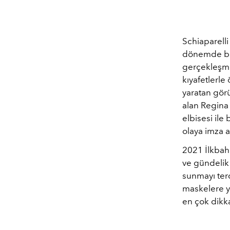
Schiaparelli
dönemde bil
gerçekleşmiş
kıyafetlerle
yaratan görü
alan Regina 
elbisesi ile
olaya imza 
2021 İlkbah
ve gündelik 
sunmayı terc
maskelere ye
en çok dikka