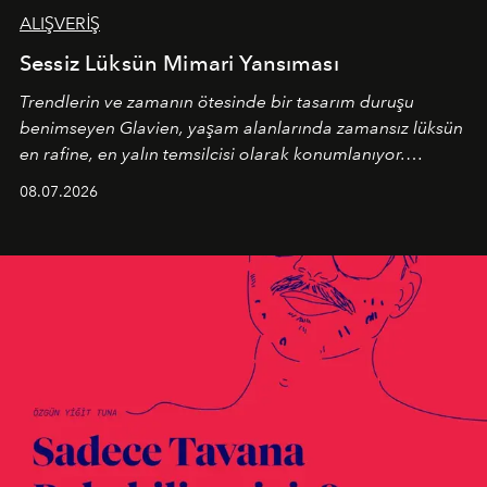
ALIŞVERİŞ
Sessiz Lüksün Mimari Yansıması
Trendlerin ve zamanın ötesinde bir tasarım duruşu
benimseyen
Glavien,
yaşam alanlarında zamansız lüksün
en rafine, en yalın temsilcisi olarak konumlanıyor.
Kusursuz malzeme kalitesini yüksek zanaatkarlıkla
08.07.2026
birleştiren marka; modern mimarinin sınırlarını zorlayan
en yeni seçkisiyle bu imza felsefesini mekanlara taşıyor.