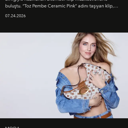
buluştu. “Toz Pembe Ceramic Pink” adını taşıyan klip,
grubun enerjisini yansıtan renkli atmosferi, hareketli
07.24.2026
dans koreografileri ve güçlü stil dünyasıyla dikkat
çekerken, saç tasarımları da görsel anlatımın en önemli
unsurlarından biri olarak öne çıkıyor.