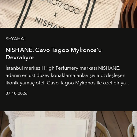
SEYAHAT
NISHANE, Cavo Tagoo Mykonos’u
Devralıyor
İstanbul merkezli High Perfumery markası NISHANE,
adanın en üst düzey konaklama anlayışıyla özdeşleşen
ikonik yamaç oteli Cavo Tagoo Mykonos ile özel bir yaz
iş birliğini hayata geçirdi. 25 Haziran 2026 itibarıyla
07.10.2026
başlayan bu özel aktivasyon, NISHANE’nin koku evrenini
Akdeniz’in en prestijli destinasyonlarından biriyle
buluşturarak markanın Cavo Tagoo’daki varlığını
sürükleyici ve mevsime özel bir deneyime dönüştürüyor.