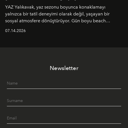
YAZ Yalıkavak, yaz sezonu boyunca konaklamayı
yalnızca bir tatil deneyimi olarak değil, yaşayan bir
sosyal atmosfere dönüştürüyor. Gün boyu beach
alanında DJ performansları ve canlı müzik eşliğinde
07.14.2026
Ege’nin ritmi hissedilirken, akşamları ise Anadolu
mutfağını modern dokunuşlarla müzikle buluşturan
tematik gastronomi geceleri misafirlerle buluşuyor.
Paylaşıma, lezzete ve müziğe odaklanan bu özel
akşamlar, YAZ’ın sade lüks anlayışını gün batımından
Newsletter
geceye taşıyarak her hafta farklı bir deneyim sunuyor.