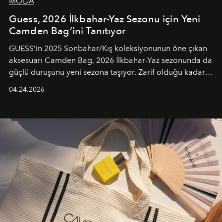
MODA
Guess, 2026 İlkbahar-Yaz Sezonu için Yeni
Camden Bag’ini Tanıtıyor
GUESS’in 2025 Sonbahar/Kış koleksiyonunun öne çıkan
aksesuarı Camden Bag, 2026 İlkbahar-Yaz sezonunda da
güçlü duruşunu yeni sezona taşıyor. Zarif olduğu kadar
güçlü ve özgüvenli kadınlar için tasarlanan Camden Bag,
04.24.2026
cazibenin, özgünlüğün ve modern bohem tavrın güçlü
bir ifadesi olarak öne çıkıyor.