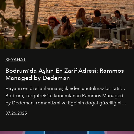
SEYAHAT
Bodrum’da Aşkın En Zarif Adresi: Rammos
Managed by Dedeman
Hayatın en özel anlarına eşlik eden unutulmaz bir tatil…
Bodrum, Turgutreis’te konumlanan Rammos Managed
by Dedeman, romantizmi ve Ege’nin doğal güzelliğini
aynı atmosferde buluşturarak balayı çiftlerinden özel
07.26.2025
kutlamalar planlayan misafirlere benzersiz bir deneyim
vadediyor.