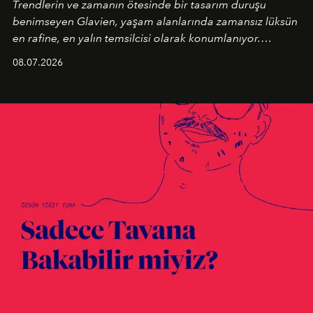
Trendlerin ve zamanın ötesinde bir tasarım duruşu
benimseyen
Glavien,
yaşam alanlarında zamansız lüksün
en rafine, en yalın temsilcisi olarak konumlanıyor.
Kusursuz malzeme kalitesini yüksek zanaatkarlıkla
08.07.2026
birleştiren marka; modern mimarinin sınırlarını zorlayan
en yeni seçkisiyle bu imza felsefesini mekanlara taşıyor.