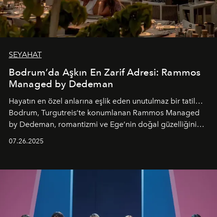
SEYAHAT
Bodrum’da Aşkın En Zarif Adresi: Rammos
Managed by Dedeman
Hayatın en özel anlarına eşlik eden unutulmaz bir tatil…
Bodrum, Turgutreis’te konumlanan Rammos Managed
by Dedeman, romantizmi ve Ege’nin doğal güzelliğini
aynı atmosferde buluşturarak balayı çiftlerinden özel
07.26.2025
kutlamalar planlayan misafirlere benzersiz bir deneyim
vadediyor.