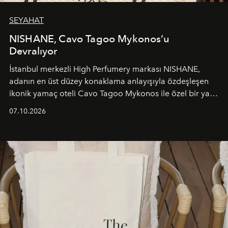
SEYAHAT
NISHANE, Cavo Tagoo Mykonos’u
Devralıyor
İstanbul merkezli High Perfumery markası NISHANE,
adanın en üst düzey konaklama anlayışıyla özdeşleşen
ikonik yamaç oteli Cavo Tagoo Mykonos ile özel bir yaz
iş birliğini hayata geçirdi. 25 Haziran 2026 itibarıyla
07.10.2026
başlayan bu özel aktivasyon, NISHANE’nin koku evrenini
Akdeniz’in en prestijli destinasyonlarından biriyle
buluşturarak markanın Cavo Tagoo’daki varlığını
sürükleyici ve mevsime özel bir deneyime dönüştürüyor.