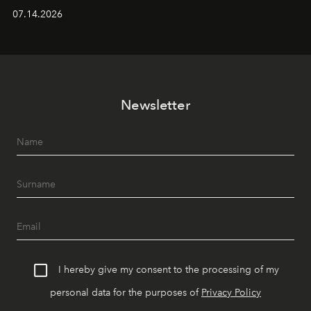
alanında DJ performansları ve canlı müzik eşliğinde
07.14.2026
Ege’nin ritmi hissedilirken, akşamları ise Anadolu
mutfağını modern dokunuşlarla müzikle buluşturan
tematik gastronomi geceleri misafirlerle buluşuyor.
Paylaşıma, lezzete ve müziğe odaklanan bu özel
akşamlar, YAZ’ın sade lüks anlayışını gün batımından
Newsletter
geceye taşıyarak her hafta farklı bir deneyim sunuyor.
I hereby give my consent to the processing of my
personal data for the purposes of
Privacy Policy