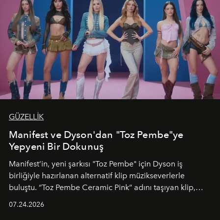
GÜZELLİK
Manifest ve Dyson'dan "Toz Pembe"ye
Yepyeni Bir Dokunuş
Manifest’in, yeni şarkısı "Toz Pembe" için Dyson iş
birliğiyle hazırlanan alternatif klip müzikseverlerle
buluştu. “Toz Pembe Ceramic Pink” adını taşıyan klip,
grubun enerjisini yansıtan renkli atmosferi, hareketli
07.24.2026
dans koreografileri ve güçlü stil dünyasıyla dikkat