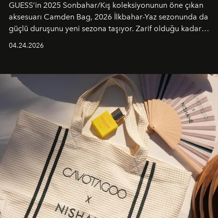
GUESS’in 2025 Sonbahar/Kış koleksiyonunun öne çıkan
aksesuarı Camden Bag, 2026 İlkbahar-Yaz sezonunda da
güçlü duruşunu yeni sezona taşıyor. Zarif olduğu kadar
güçlü ve özgüvenli kadınlar için tasarlanan Camden Bag,
04.24.2026
cazibenin, özgünlüğün ve modern bohem tavrın güçlü
bir ifadesi olarak öne çıkıyor.