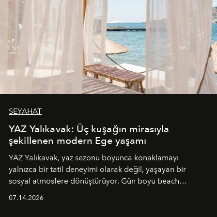
SEYAHAT
YAZ Yalıkavak: Üç kuşağın mirasıyla
şekillenen modern Ege yaşamı
YAZ Yalıkavak, yaz sezonu boyunca konaklamayı
yalnızca bir tatil deneyimi olarak değil, yaşayan bir
sosyal atmosfere dönüştürüyor. Gün boyu beach
alanında DJ performansları ve canlı müzik eşliğinde
07.14.2026
Ege’nin ritmi hissedilirken, akşamları ise Anadolu
mutfağını modern dokunuşlarla müzikle buluşturan