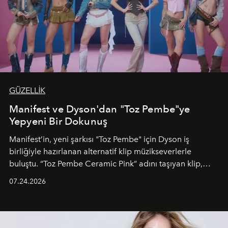
GÜZELLİK
Manifest ve Dyson'dan "Toz Pembe"ye
Yepyeni Bir Dokunuş
Manifest’in, yeni şarkısı "Toz Pembe" için Dyson iş
birliğiyle hazırlanan alternatif klip müzikseverlerle
buluştu. “Toz Pembe Ceramic Pink” adını taşıyan klip,
grubun enerjisini yansıtan renkli atmosferi, hareketli
07.24.2026
dans koreografileri ve güçlü stil dünyasıyla dikkat
çekerken, saç tasarımları da görsel anlatımın en önemli
unsurlarından biri olarak öne çıkıyor.