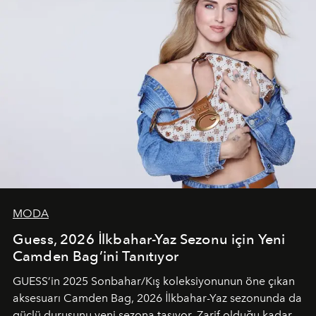
MODA
Guess, 2026 İlkbahar-Yaz Sezonu için Yeni
Camden Bag’ini Tanıtıyor
GUESS’in 2025 Sonbahar/Kış koleksiyonunun öne çıkan
aksesuarı Camden Bag, 2026 İlkbahar-Yaz sezonunda da
güçlü duruşunu yeni sezona taşıyor. Zarif olduğu kadar