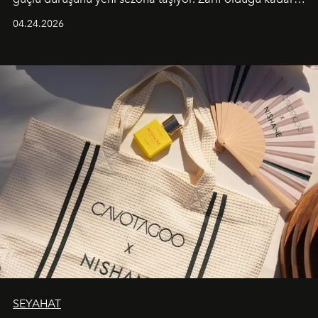
güçlü ve özgüvenli kadınlar için tasarlanan Camden Bag,
04.24.2026
cazibenin, özgünlüğün ve modern bohem tavrın güçlü
bir ifadesi olarak öne çıkıyor.
SEYAHAT