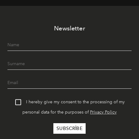
tematik gastronomi geceleri misafirlerle buluşuyor.
Paylaşıma, lezzete ve müziğe odaklanan bu özel
akşamlar, YAZ’ın sade lüks anlayışını gün batımından
Newsletter
geceye taşıyarak her hafta farklı bir deneyim sunuyor.
I hereby give my consent to the processing of my
personal data for the purposes of
Privacy Policy