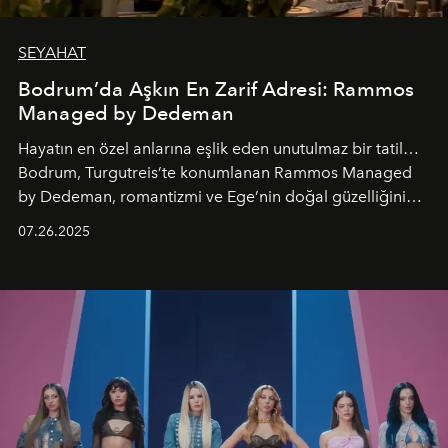
SEYAHAT
Bodrum’da Aşkın En Zarif Adresi: Rammos
Managed by Dedeman
Hayatın en özel anlarına eşlik eden unutulmaz bir tatil…
Bodrum, Turgutreis’te konumlanan Rammos Managed
by Dedeman, romantizmi ve Ege’nin doğal güzelliğini
aynı atmosferde buluşturarak balayı çiftlerinden özel
07.26.2025
kutlamalar planlayan misafirlere benzersiz bir deneyim
vadediyor.