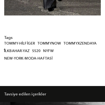
Tags
TOMMY-HILFIGER
TOMMYNOW
TOMMYXZENDAYA
İLKBAHAR-YAZ
SS20
NYFW
NEW-YORK-MODA-HAFTASI
Tavsiye edilen içerikler