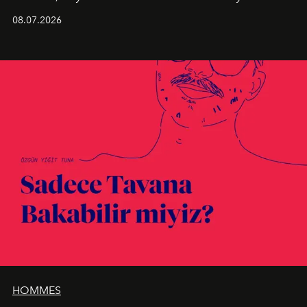
Kusursuz malzeme kalitesini yüksek zanaatkarlıkla
08.07.2026
birleştiren marka; modern mimarinin sınırlarını zorlayan
en yeni seçkisiyle bu imza felsefesini mekanlara taşıyor.
HOMMES