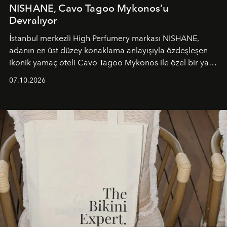
NISHANE, Cavo Tagoo Mykonos’u
Devralıyor
İstanbul merkezli High Perfumery markası NISHANE,
adanın en üst düzey konaklama anlayışıyla özdeşleşen
ikonik yamaç oteli Cavo Tagoo Mykonos ile özel bir yaz
iş birliğini hayata geçirdi. 25 Haziran 2026 itibarıyla
07.10.2026
başlayan bu özel aktivasyon, NISHANE’nin koku evrenini
Akdeniz’in en prestijli destinasyonlarından biriyle
buluşturarak markanın Cavo Tagoo’daki varlığını
sürükleyici ve mevsime özel bir deneyime dönüştürüyor.