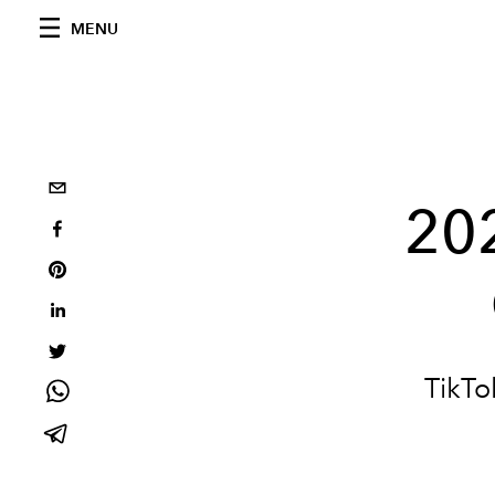
MENU
202
TikTo