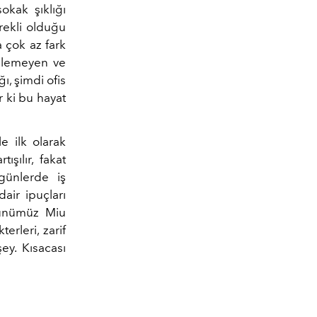
okak şıklığı
erekli olduğu
 çok az fark
mlemeyen ve
ı, şimdi ofis
 ki bu hayat
e ilk olarak
şılır, fakat
günlerde iş
air ipuçları
 günümüz Miu
erleri, zarif
şey. Kısacası