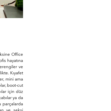
ksine Office
ofis hayatına
verengiler ve
ikte. Kıyafet
er, mini ama
lar, boot-cut
ılar için düz
kabılar ya da
u parçalarda
an ve seksi