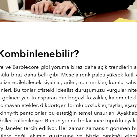
 Kombinlenebilir?
 ve Barbiecore gibi yoruma biraz daha açık trendlerin a
mülü biraz daha belli gibi. Mesela renk paleti yüksek katlı 
lize edilebilecek siyahlar, griler, nötr renkler, kumlu kah
leri. Bu tonlar ofisteki idealist duruşumuzu vurgular nitel
 gelince yarı transparan dar boğazlı kazaklar, kalem etekl
olmayan etekler, dikdörtgen formlu gözlükler, taytlar, eşarp
kinny-fit pantolonlar bu estetiğin temel unsurları. Ayakkab
ller kullanılmıyor. Bunun yerine botlar, ince topuklu ayak
y Janeler tercih ediliyor. Her zaman zamansız görünen b
etlere değil akımın gustosuna ve bizde bıraktığı eleg