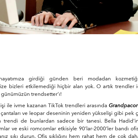
 hayatımıza girdiği günden beri modadan kozmetiğ
 bizleri etkilemediği hiçbir alan yok. O artık trendler i
t günümüzün trendsetter’ı!
işi ile ivme kazanan TikTok trendleri arasında
Grandpacor
 çantaları ve leopar deseninin yeniden yükselişi gibi pek 
n trendi de bunlardan sadece bir tanesi. Bella Hadid’i
lar ve eski romcomlar etkisiyle 90’lar-2000’ler bandı ofi
sanız sıkı durun. Ofis şıklığını hem rahat hem de çok dah