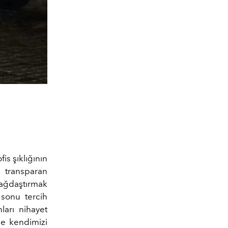
is şıklığının
e transparan
 bağdaştırmak
 sonu tercih
ları nihayet
 de kendimizi