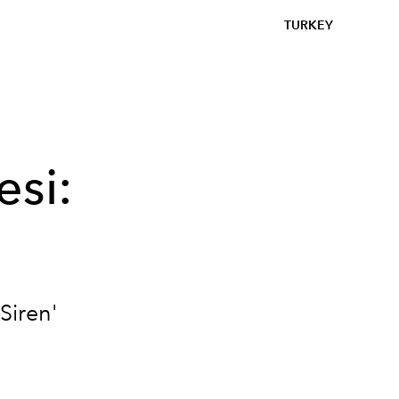
TURKEY
esi:
i
Siren'