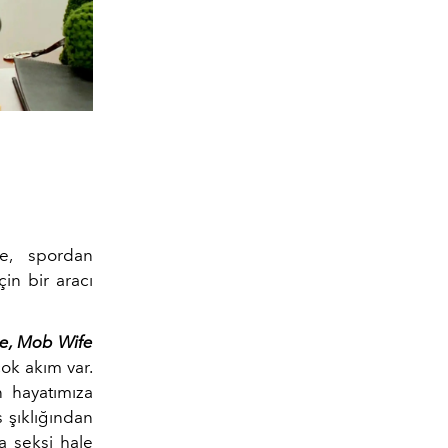
e, spordan
çin bir aracı
e, Mob Wife
çok akım var.
n hayatımıza
s şıklığından
a seksi hale