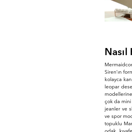
Nasıl
Mermaidcore
Siren’ın for
kolayca kana
leopar desen
modellerine
çok da mini 
jeanler ve s
ve spor mode
topuklu Mar
odak kıyaf