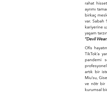
rahat hisse
ayrımı tamam
birkaç mesl
var. Sabah
kariyerine u
yaşam tarzı
“Devil Wear
Ofis hayatı
TikTok’a ya
pandemi so
profesyonel
artık bir i
Miu’su, Gise
ve nötr bir 
kurumsal bir