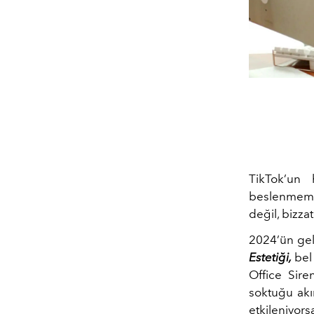
TikTok’un
beslenmemize
değil, bizza
2024’ün gel
Estetiği,
bel
Office Sire
soktuğu akım
etkileniyor