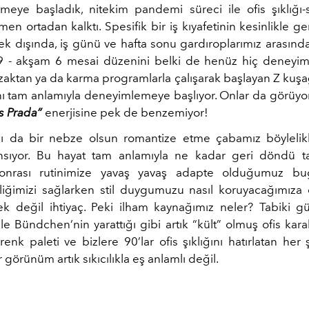
tmeye başladık, nitekim pandemi süreci ile ofis şıklığı-s
en ortadan kalktı. Spesifik bir iş kıyafetinin kesinlikle g
ek dışında, iş günü ve hafta sonu gardıroplarımız arasında
 9 - akşam 6 mesai düzenini belki de henüz hiç deneyi
zaktan ya da karma programlarla çalışarak başlayan Z kuşağ
nı tam anlamıyla deneyimlemeye başlıyor. Onlar da görüyor
s Prada”
enerjisine pek de benzemiyor!
nı da bir nebze olsun romantize etme çabamız böylelikl
nsıyor. Bu hayat tam anlamıyla ne kadar geri döndü tartı
nrası rutinimize yavaş yavaş adapte olduğumuz bu
liğimizi sağlarken stil duygumuzu nasıl koruyacağımıza d
stek değil ihtiyaç. Peki ilham kaynağımız neler? Tabiki
le Bündchen’nin yarattığı gibi artık “kült” olmuş ofis karakt
renk paleti ve bizlere 90’lar ofis şıklığını hatırlatan her 
 görünüm artık sıkıcılıkla eş anlamlı değil.