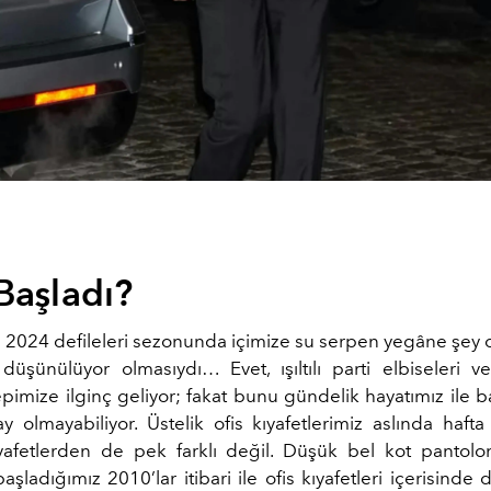
Başladı?
 2024 defileleri sezonunda içimize su serpen yegâne şey of
düşünülüyor olmasıydı… Evet, ışıltılı parti elbiseleri v
epimize ilginç geliyor; fakat bunu gündelik hayatımız ile
y olmayabiliyor. Üstelik ofis kıyafetlerimiz aslında hafta
ıyafetlerden de pek farklı değil. Düşük bel kot pantolon
şladığımız 2010’lar itibari ile ofis kıyafetleri içerisinde