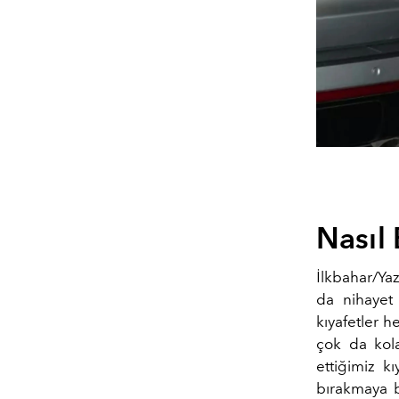
Nasıl 
İlkbahar/Yaz
da nihayet 
kıyafetler h
çok da kola
ettiğimiz k
bırakmaya ba