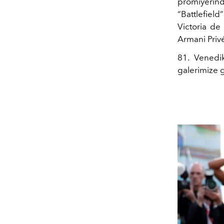
prömiyerind
“Battlefield
Victoria de
Armani Priv
81. Venedik
galerimize g