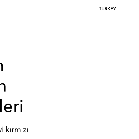
TURKEY
m
n
leri
i kırmızı