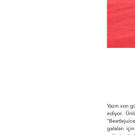
Yazın son gü
ediyor. Ünl
“Beetlejuic
galaları içi