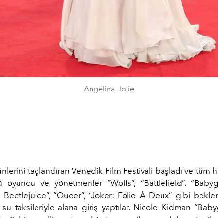
Angelina Jolie
nlerini taçlandıran Venedik Film Festivali başladı ve tüm 
ü oyuncu ve yönetmenler “Wolfs”, “Battlefield”, “Babygir
e Beetlejuice”, “Queer”, “Joker: Folie À Deux” gibi beklen
n su taksileriyle alana giriş yaptılar. Nicole Kidman “Babyg