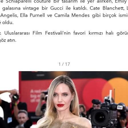
e Schiaparelli couture bir tasarım ile yer alırken, Emily
” galasına vintage bir Gucci ile katıldı. Cate Blanchett, L
 Angelis, Ella Purnell ve Camila Mendes gibi birçok ismin
é oldu.
 Uluslararası Film Festivali’nin favori kırmızı halı görü
öz atın.
1
/
17