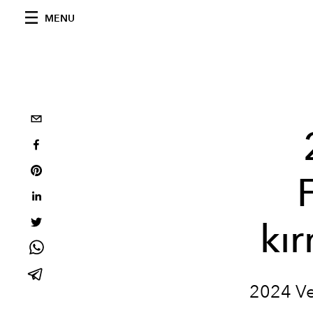
MENU
kır
2024 Ven