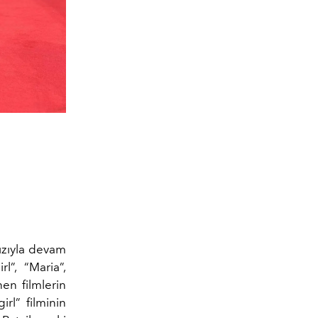
hızıyla devam
l”, “Maria”,
en filmlerin
irl” filminin