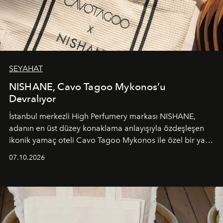
SEYAHAT
NISHANE, Cavo Tagoo Mykonos’u
Devralıyor
İstanbul merkezli High Perfumery markası NISHANE,
adanın en üst düzey konaklama anlayışıyla özdeşleşen
ikonik yamaç oteli Cavo Tagoo Mykonos ile özel bir yaz
iş birliğini hayata geçirdi. 25 Haziran 2026 itibarıyla
07.10.2026
başlayan bu özel aktivasyon, NISHANE’nin koku evrenini
Akdeniz’in en prestijli destinasyonlarından biriyle
buluşturarak markanın Cavo Tagoo’daki varlığını
sürükleyici ve mevsime özel bir deneyime dönüştürüyor.