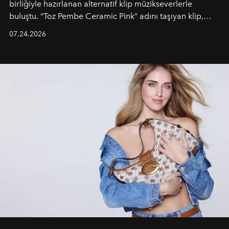
birliğiyle hazırlanan alternatif klip müzikseverlerle
buluştu. “Toz Pembe Ceramic Pink” adını taşıyan klip,
grubun enerjisini yansıtan renkli atmosferi, hareketli
07.24.2026
dans koreografileri ve güçlü stil dünyasıyla dikkat
çekerken, saç tasarımları da görsel anlatımın en önemli
unsurlarından biri olarak öne çıkıyor.