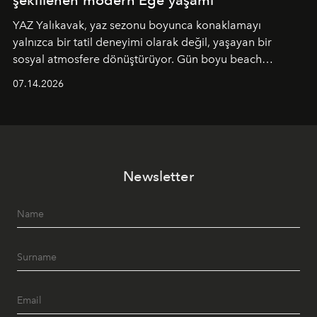
YAZ Yalıkavak, yaz sezonu boyunca konaklamayı
yalnızca bir tatil deneyimi olarak değil, yaşayan bir
sosyal atmosfere dönüştürüyor. Gün boyu beach
alanında DJ performansları ve canlı müzik eşliğinde
07.14.2026
Ege’nin ritmi hissedilirken, akşamları ise Anadolu
mutfağını modern dokunuşlarla müzikle buluşturan
tematik gastronomi geceleri misafirlerle buluşuyor.
Paylaşıma, lezzete ve müziğe odaklanan bu özel
akşamlar, YAZ’ın sade lüks anlayışını gün batımından
Newsletter
geceye taşıyarak her hafta farklı bir deneyim sunuyor.