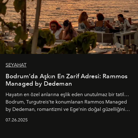
SEYAHAT
Bodrum’da Aşkın En Zarif Adresi: Rammos
Managed by Dedeman
Hayatın en özel anlarına eşlik eden unutulmaz bir tatil…
Bodrum, Turgutreis’te konumlanan Rammos Managed
by Dedeman, romantizmi ve Ege’nin doğal güzelliğini
aynı atmosferde buluşturarak balayı çiftlerinden özel
07.26.2025
kutlamalar planlayan misafirlere benzersiz bir deneyim
vadediyor.