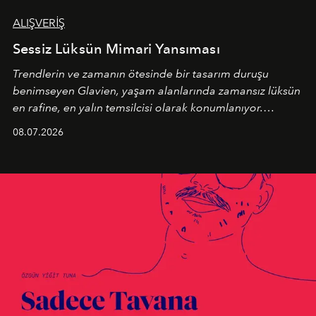
ALIŞVERİŞ
Sessiz Lüksün Mimari Yansıması
Trendlerin ve zamanın ötesinde bir tasarım duruşu
benimseyen
Glavien,
yaşam alanlarında zamansız lüksün
en rafine, en yalın temsilcisi olarak konumlanıyor.
Kusursuz malzeme kalitesini yüksek zanaatkarlıkla
08.07.2026
birleştiren marka; modern mimarinin sınırlarını zorlayan
en yeni seçkisiyle bu imza felsefesini mekanlara taşıyor.