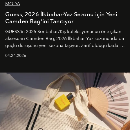
MODA
Guess, 2026 İlkbahar-Yaz Sezonu için Yeni
Camden Bag’ini Tanıtıyor
GUESS’in 2025 Sonbahar/Kış koleksiyonunun öne çıkan
aksesuarı Camden Bag, 2026 İlkbahar-Yaz sezonunda da
güçlü duruşunu yeni sezona taşıyor. Zarif olduğu kadar
güçlü ve özgüvenli kadınlar için tasarlanan Camden Bag,
04.24.2026
cazibenin, özgünlüğün ve modern bohem tavrın güçlü
bir ifadesi olarak öne çıkıyor.