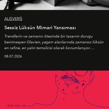
ALIŞVERİŞ
Sessiz Lüksün Mimari Yansıması
Trendlerin ve zamanın ötesinde bir tasarım duruşu
benimseyen
Glavien,
yaşam alanlarında zamansız lüksün
en rafine, en yalın temsilcisi olarak konumlanıyor.
Kusursuz malzeme kalitesini yüksek zanaatkarlıkla
08.07.2026
birleştiren marka; modern mimarinin sınırlarını zorlayan
en yeni seçkisiyle bu imza felsefesini mekanlara taşıyor.