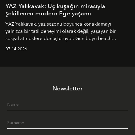
YAZ Yalıkavak: Üç kuşağın mirasıyla
şekillenen modern Ege yaşamı
YAZ Yalıkavak, yaz sezonu boyunca konaklamayı
yalnızca bir tatil deneyimi olarak değil, yaşayan bir
sosyal atmosfere dönüştürüyor. Gün boyu beach
alanında DJ performansları ve canlı müzik eşliğinde
07.14.2026
Ege’nin ritmi hissedilirken, akşamları ise Anadolu
mutfağını modern dokunuşlarla müzikle buluşturan
tematik gastronomi geceleri misafirlerle buluşuyor.
Paylaşıma, lezzete ve müziğe odaklanan bu özel
akşamlar, YAZ’ın sade lüks anlayışını gün batımından
Newsletter
geceye taşıyarak her hafta farklı bir deneyim sunuyor.