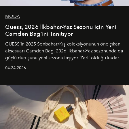
MODA
Guess, 2026 İlkbahar-Yaz Sezonu için Yeni
Camden Bag’ini Tanıtıyor
GUESS’in 2025 Sonbahar/Kış koleksiyonunun öne çıkan
aksesuarı Camden Bag, 2026 İlkbahar-Yaz sezonunda da
güçlü duruşunu yeni sezona taşıyor. Zarif olduğu kadar
güçlü ve özgüvenli kadınlar için tasarlanan Camden Bag,
04.24.2026
cazibenin, özgünlüğün ve modern bohem tavrın güçlü
bir ifadesi olarak öne çıkıyor.