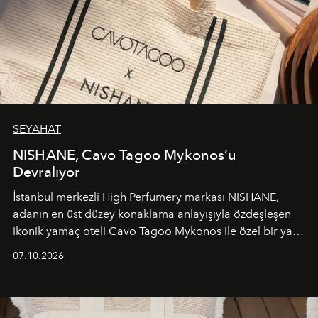
SEYAHAT
NISHANE, Cavo Tagoo Mykonos’u
Devralıyor
İstanbul merkezli High Perfumery markası NISHANE,
adanın en üst düzey konaklama anlayışıyla özdeşleşen
ikonik yamaç oteli Cavo Tagoo Mykonos ile özel bir yaz
iş birliğini hayata geçirdi. 25 Haziran 2026 itibarıyla
07.10.2026
başlayan bu özel aktivasyon, NISHANE’nin koku evrenini
Akdeniz’in en prestijli destinasyonlarından biriyle
buluşturarak markanın Cavo Tagoo’daki varlığını
sürükleyici ve mevsime özel bir deneyime dönüştürüyor.