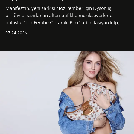
Manifest’in, yeni şarkısı "Toz Pembe" için Dyson iş
birliğiyle hazırlanan alternatif klip müzikseverlerle
buluştu. “Toz Pembe Ceramic Pink” adını taşıyan klip,
grubun enerjisini yansıtan renkli atmosferi, hareketli
07.24.2026
dans koreografileri ve güçlü stil dünyasıyla dikkat
çekerken, saç tasarımları da görsel anlatımın en önemli
unsurlarından biri olarak öne çıkıyor.