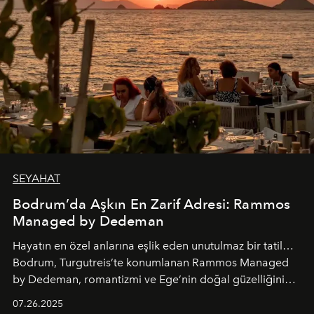
SEYAHAT
Bodrum’da Aşkın En Zarif Adresi: Rammos
Managed by Dedeman
Hayatın en özel anlarına eşlik eden unutulmaz bir tatil…
Bodrum, Turgutreis’te konumlanan Rammos Managed
by Dedeman, romantizmi ve Ege’nin doğal güzelliğini
aynı atmosferde buluşturarak balayı çiftlerinden özel
07.26.2025
kutlamalar planlayan misafirlere benzersiz bir deneyim