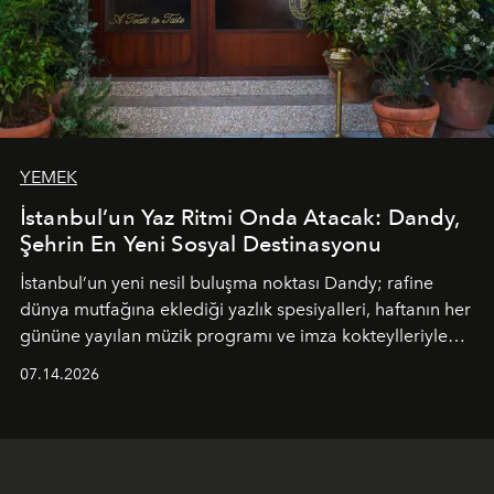
YEMEK
İstanbul’un Yaz Ritmi Onda Atacak: Dandy,
Şehrin En Yeni Sosyal Destinasyonu
İstanbul’un yeni nesil buluşma noktası
Dandy
; rafine
dünya mutfağına eklediği yazlık spesiyalleri, haftanın her
gününe yayılan müzik programı ve imza kokteylleriyle
yaz akşamlarını stil sahibi bir şehir ritüeline
07.14.2026
dönüştürüyor. Şehrin kozmopolit enerjisini "zahmetsiz
lüks" anlayışıyla buluşturan mekan; gurme lezzetleri, iyi
müziği ve açık havadaki özel puro alanını tek bir çatı
altında sunuyor.