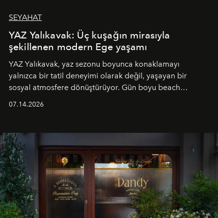
SEYAHAT
YAZ Yalıkavak: Üç kuşağın mirasıyla
şekillenen modern Ege yaşamı
YAZ Yalıkavak, yaz sezonu boyunca konaklamayı
yalnızca bir tatil deneyimi olarak değil, yaşayan bir
sosyal atmosfere dönüştürüyor. Gün boyu beach
alanında DJ performansları ve canlı müzik eşliğinde
07.14.2026
Ege’nin ritmi hissedilirken, akşamları ise Anadolu
mutfağını modern dokunuşlarla müzikle buluşturan
tematik gastronomi geceleri misafirlerle buluşuyor.
Paylaşıma, lezzete ve müziğe odaklanan bu özel
akşamlar, YAZ’ın sade lüks anlayışını gün batımından
geceye taşıyarak her hafta farklı bir deneyim sunuyor.