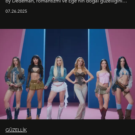
by Dedeman, romantizmi ve Ege’nin doğal güzelliğini
aynı atmosferde buluşturarak balayı çiftlerinden özel
07.26.2025
kutlamalar planlayan misafirlere benzersiz bir deneyim
vadediyor.
GÜZELLİK