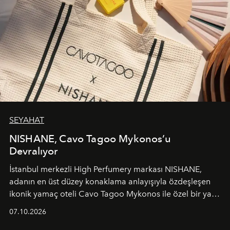
SEYAHAT
NISHANE, Cavo Tagoo Mykonos’u
Devralıyor
İstanbul merkezli High Perfumery markası NISHANE,
adanın en üst düzey konaklama anlayışıyla özdeşleşen
ikonik yamaç oteli Cavo Tagoo Mykonos ile özel bir yaz
iş birliğini hayata geçirdi. 25 Haziran 2026 itibarıyla
07.10.2026
başlayan bu özel aktivasyon, NISHANE’nin koku evrenini