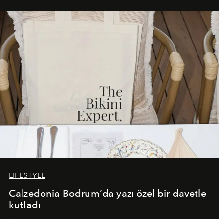
Akdeniz’in en prestijli destinasyonlarından biriyle
buluşturarak markanın Cavo Tagoo’daki varlığını
sürükleyici ve mevsime özel bir deneyime dönüştürüyor.
LIFESTYLE
Calzedonia Bodrum’da yazı özel bir davetle
kutladı