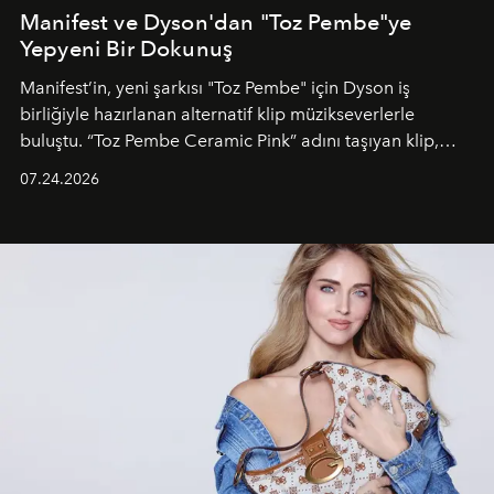
Manifest ve Dyson'dan "Toz Pembe"ye
Yepyeni Bir Dokunuş
Manifest’in, yeni şarkısı "Toz Pembe" için Dyson iş
birliğiyle hazırlanan alternatif klip müzikseverlerle
buluştu. “Toz Pembe Ceramic Pink” adını taşıyan klip,
grubun enerjisini yansıtan renkli atmosferi, hareketli
07.24.2026
dans koreografileri ve güçlü stil dünyasıyla dikkat
çekerken, saç tasarımları da görsel anlatımın en önemli
unsurlarından biri olarak öne çıkıyor.