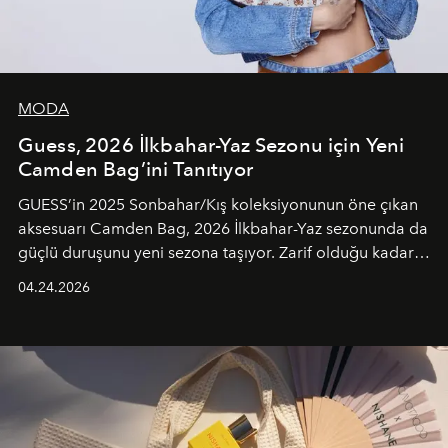
MODA
Guess, 2026 İlkbahar-Yaz Sezonu için Yeni
Camden Bag’ini Tanıtıyor
GUESS’in 2025 Sonbahar/Kış koleksiyonunun öne çıkan
aksesuarı Camden Bag, 2026 İlkbahar-Yaz sezonunda da
güçlü duruşunu yeni sezona taşıyor. Zarif olduğu kadar
güçlü ve özgüvenli kadınlar için tasarlanan Camden Bag,
04.24.2026
cazibenin, özgünlüğün ve modern bohem tavrın güçlü
bir ifadesi olarak öne çıkıyor.