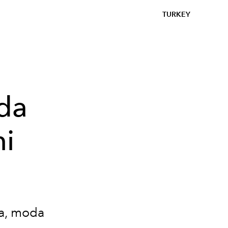
TURKEY
da
ni
ta, moda