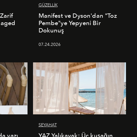
GÜZELLİK
Zarif
Manifest ve Dyson'dan "Toz
naged
Pembe"ye Yepyeni Bir
Dokunuş
07.24.2026
SEYAHAT
a yazı
YAZ Yalıkavak: Üç kuşağın