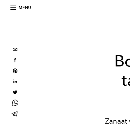
MENU
B
t
Zanaat 