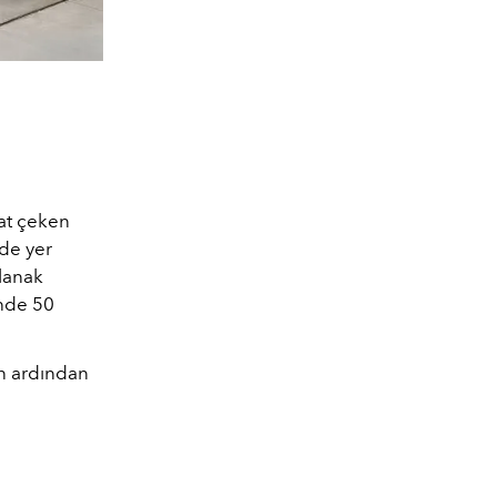
kat çeken
de yer
lanak
inde 50
n ardından