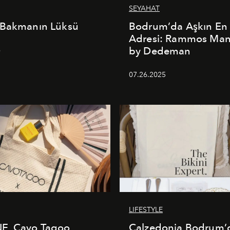
SEYAHAT
 Bakmanın Lüksü
Bodrum’da Aşkın En 
Adresi: Rammos Ma
by Dedeman
6
07.26.2025
LIFESTYLE
E, Cavo Tagoo
Calzedonia Bodrum’d