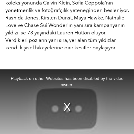
koleksiyonunda Calvin Klein, Sofia Coppola'nın
yönetmenlik ve fotoğrafçılık yeteneğinden besleniyor.
Rashida Jones, Kirsten Dunst, Maya Hawke, Nathalie
Love ve Chase Sui Wonder'ın yanı sıra kampanyanın
yıldızı ise 73 yaşındaki Lauren Hutton oluyor.
Verdikleri pozların yanı sıra, yer alan tüm yıldızlar
kendi kişisel hikayelerine dair kesitler paylaşıyor.
This
is
a
Playback on other Websites has been disabled by the video
modal
window.
owner.