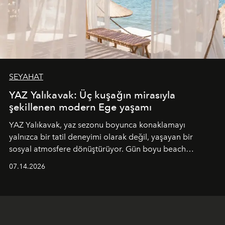
SEYAHAT
YAZ Yalıkavak: Üç kuşağın mirasıyla
şekillenen modern Ege yaşamı
YAZ Yalıkavak, yaz sezonu boyunca konaklamayı
yalnızca bir tatil deneyimi olarak değil, yaşayan bir
sosyal atmosfere dönüştürüyor. Gün boyu beach
alanında DJ performansları ve canlı müzik eşliğinde
07.14.2026
Ege’nin ritmi hissedilirken, akşamları ise Anadolu
mutfağını modern dokunuşlarla müzikle buluşturan
tematik gastronomi geceleri misafirlerle buluşuyor.
Paylaşıma, lezzete ve müziğe odaklanan bu özel
akşamlar, YAZ’ın sade lüks anlayışını gün batımından