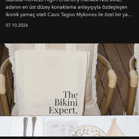
adanın en üst düzey konaklama anlayışıyla özdeşleşen
ikonik yamaç oteli Cavo Tagoo Mykonos ile özel bir yaz
iş birliğini hayata geçirdi. 25 Haziran 2026 itibarıyla
07.10.2026
başlayan bu özel aktivasyon, NISHANE’nin koku evrenini
Akdeniz’in en prestijli destinasyonlarından biriyle
buluşturarak markanın Cavo Tagoo’daki varlığını
sürükleyici ve mevsime özel bir deneyime dönüştürüyor.