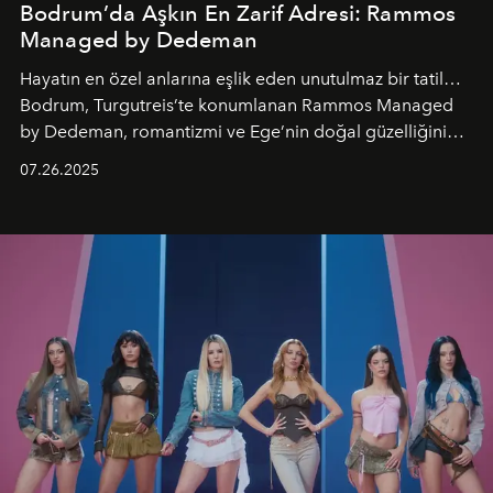
Bodrum’da Aşkın En Zarif Adresi: Rammos
Managed by Dedeman
Hayatın en özel anlarına eşlik eden unutulmaz bir tatil…
Bodrum, Turgutreis’te konumlanan Rammos Managed
by Dedeman, romantizmi ve Ege’nin doğal güzelliğini
aynı atmosferde buluşturarak balayı çiftlerinden özel
07.26.2025
kutlamalar planlayan misafirlere benzersiz bir deneyim
vadediyor.