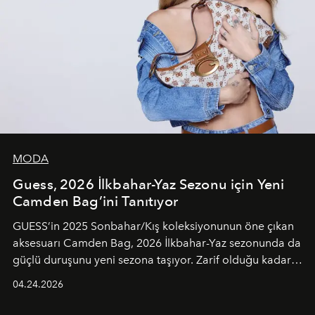
MODA
Guess, 2026 İlkbahar-Yaz Sezonu için Yeni
Camden Bag’ini Tanıtıyor
GUESS’in 2025 Sonbahar/Kış koleksiyonunun öne çıkan
aksesuarı Camden Bag, 2026 İlkbahar-Yaz sezonunda da
güçlü duruşunu yeni sezona taşıyor. Zarif olduğu kadar
güçlü ve özgüvenli kadınlar için tasarlanan Camden Bag,
04.24.2026
cazibenin, özgünlüğün ve modern bohem tavrın güçlü
bir ifadesi olarak öne çıkıyor.