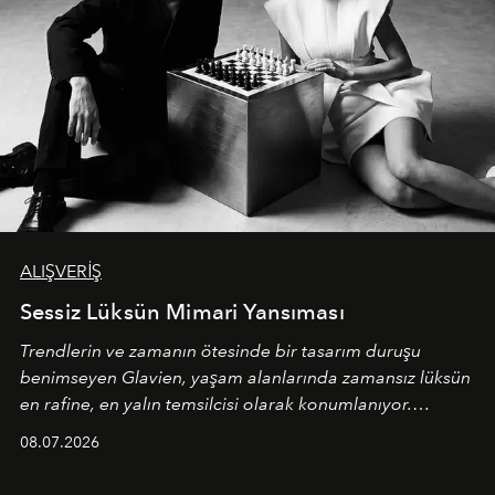
ALIŞVERİŞ
Sessiz Lüksün Mimari Yansıması
Trendlerin ve zamanın ötesinde bir tasarım duruşu
benimseyen
Glavien,
yaşam alanlarında zamansız lüksün
en rafine, en yalın temsilcisi olarak konumlanıyor.
Kusursuz malzeme kalitesini yüksek zanaatkarlıkla
08.07.2026
birleştiren marka; modern mimarinin sınırlarını zorlayan
en yeni seçkisiyle bu imza felsefesini mekanlara taşıyor.