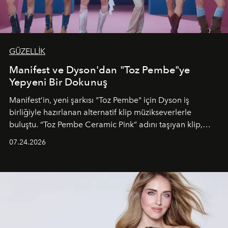
GÜZELLİK
Manifest ve Dyson'dan "Toz Pembe"ye
Yepyeni Bir Dokunuş
Manifest’in, yeni şarkısı "Toz Pembe" için Dyson iş
birliğiyle hazırlanan alternatif klip müzikseverlerle
buluştu. “Toz Pembe Ceramic Pink” adını taşıyan klip,
grubun enerjisini yansıtan renkli atmosferi, hareketli
07.24.2026
dans koreografileri ve güçlü stil dünyasıyla dikkat
çekerken, saç tasarımları da görsel anlatımın en önemli
unsurlarından biri olarak öne çıkıyor.