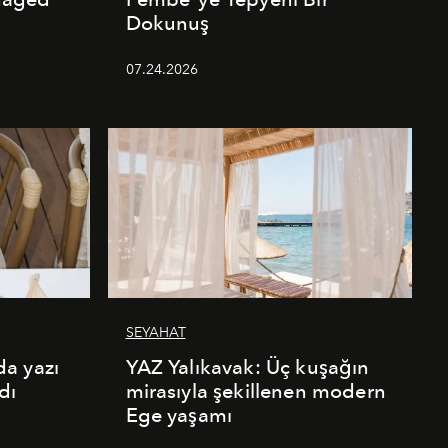
Dokunuş
07.24.2026
SEYAHAT
a yazı
YAZ Yalıkavak: Üç kuşağın
dı
mirasıyla şekillenen modern
Ege yaşamı