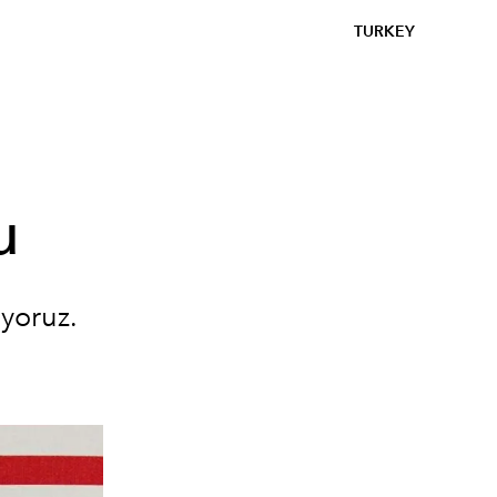
TURKEY
u
ıyoruz.