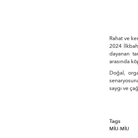
Rahat ve ke
2024 İlkbah
dayanan tar
arasında kö
Doğal, org
senaryosuna
saygı ve çağ
Tags
MIU-MIU