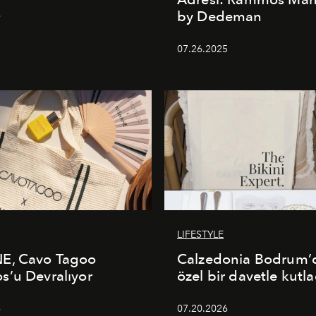
by Dedeman
6
07.26.2025
LIFESTYLE
E, Cavo Tagoo
Calzedonia Bodrum’d
’u Devralıyor
özel bir davetle kutla
6
07.20.2026