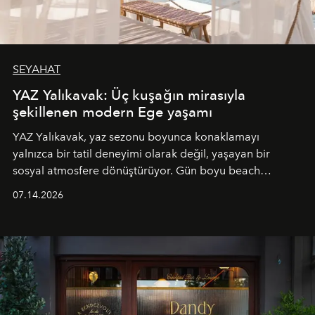
SEYAHAT
YAZ Yalıkavak: Üç kuşağın mirasıyla
şekillenen modern Ege yaşamı
YAZ Yalıkavak, yaz sezonu boyunca konaklamayı
yalnızca bir tatil deneyimi olarak değil, yaşayan bir
sosyal atmosfere dönüştürüyor. Gün boyu beach
alanında DJ performansları ve canlı müzik eşliğinde
07.14.2026
Ege’nin ritmi hissedilirken, akşamları ise Anadolu
mutfağını modern dokunuşlarla müzikle buluşturan
tematik gastronomi geceleri misafirlerle buluşuyor.
Paylaşıma, lezzete ve müziğe odaklanan bu özel
akşamlar, YAZ’ın sade lüks anlayışını gün batımından
geceye taşıyarak her hafta farklı bir deneyim sunuyor.