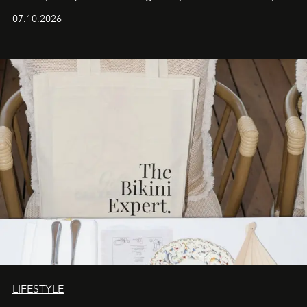
iş birliğini hayata geçirdi. 25 Haziran 2026 itibarıyla
07.10.2026
başlayan bu özel aktivasyon, NISHANE’nin koku evrenini
Akdeniz’in en prestijli destinasyonlarından biriyle
buluşturarak markanın Cavo Tagoo’daki varlığını
sürükleyici ve mevsime özel bir deneyime dönüştürüyor.
LIFESTYLE