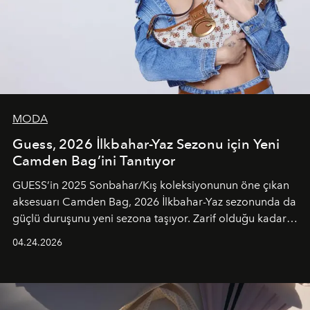
MODA
Guess, 2026 İlkbahar-Yaz Sezonu için Yeni
Camden Bag’ini Tanıtıyor
GUESS’in 2025 Sonbahar/Kış koleksiyonunun öne çıkan
aksesuarı Camden Bag, 2026 İlkbahar-Yaz sezonunda da
güçlü duruşunu yeni sezona taşıyor. Zarif olduğu kadar
güçlü ve özgüvenli kadınlar için tasarlanan Camden Bag,
04.24.2026
cazibenin, özgünlüğün ve modern bohem tavrın güçlü
bir ifadesi olarak öne çıkıyor.