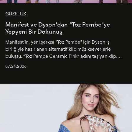
GÜZELLİK
Manifest ve Dyson'dan "Toz Pembe"ye
Yepyeni Bir Dokunuş
Manifest’in, yeni şarkısı "Toz Pembe" için Dyson iş
birliğiyle hazırlanan alternatif klip müzikseverlerle
buluştu. “Toz Pembe Ceramic Pink” adını taşıyan klip,
grubun enerjisini yansıtan renkli atmosferi, hareketli
07.24.2026
dans koreografileri ve güçlü stil dünyasıyla dikkat
çekerken, saç tasarımları da görsel anlatımın en önemli
unsurlarından biri olarak öne çıkıyor.