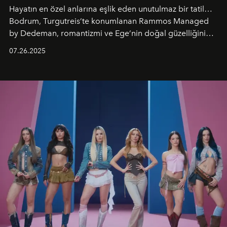
Hayatın en özel anlarına eşlik eden unutulmaz bir tatil…
Bodrum, Turgutreis’te konumlanan Rammos Managed
by Dedeman, romantizmi ve Ege’nin doğal güzelliğini
aynı atmosferde buluşturarak balayı çiftlerinden özel
07.26.2025
kutlamalar planlayan misafirlere benzersiz bir deneyim
vadediyor.