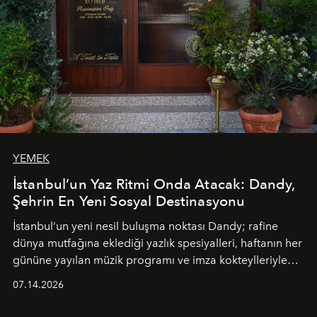
YEMEK
İstanbul’un Yaz Ritmi Onda Atacak: Dandy,
Şehrin En Yeni Sosyal Destinasyonu
İstanbul’un yeni nesil buluşma noktası
Dandy
; rafine
dünya mutfağına eklediği yazlık spesiyalleri, haftanın her
gününe yayılan müzik programı ve imza kokteylleriyle
yaz akşamlarını stil sahibi bir şehir ritüeline
07.14.2026
dönüştürüyor. Şehrin kozmopolit enerjisini "zahmetsiz
lüks" anlayışıyla buluşturan mekan; gurme lezzetleri, iyi