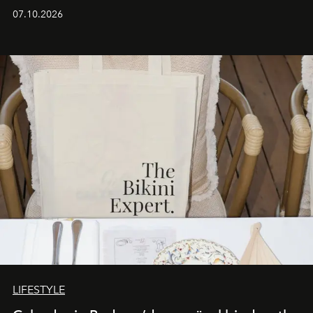
iş birliğini hayata geçirdi. 25 Haziran 2026 itibarıyla
07.10.2026
başlayan bu özel aktivasyon, NISHANE’nin koku evrenini
Akdeniz’in en prestijli destinasyonlarından biriyle
buluşturarak markanın Cavo Tagoo’daki varlığını
sürükleyici ve mevsime özel bir deneyime dönüştürüyor.
LIFESTYLE