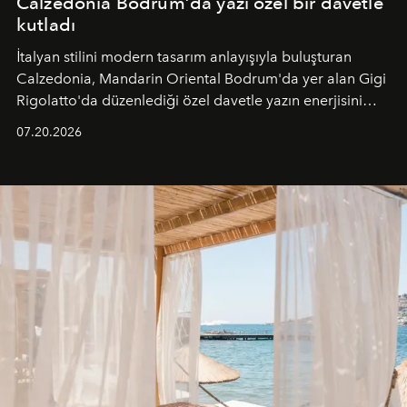
Calzedonia Bodrum’da yazı özel bir davetle
kutladı
İtalyan stilini modern tasarım anlayışıyla buluşturan
Calzedonia, Mandarin Oriental Bodrum'da yer alan Gigi
Rigolatto'da düzenlediği özel davetle yazın enerjisini
paylaştı.
07.20.2026