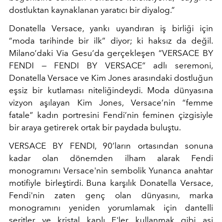
dostluktan kaynaklanan yaratıcı bir diyalog.”
Donatella Versace, yankı uyandıran iş birliği için
“moda tarihinde bir ilk” diyor; ki haksız da değil.
Milano’daki Via Gesu’da gerçekleşen “VERSACE BY
FENDI — FENDI BY VERSACE” adlı seremoni,
Donatella Versace ve Kim Jones arasındaki dostluğun
eşsiz bir kutlaması niteliğindeydi. Moda dünyasına
vizyon aşılayan Kim Jones, Versace’nin “femme
fatale” kadın portresini Fendi’nin feminen çizgisiyle
bir araya getirerek ortak bir paydada buluştu.
VERSACE BY FENDI, 90’ların ortasından sonuna
kadar olan dönemden ilham alarak Fendi
monogramını Versace'nin sembolik Yunanca anahtar
motifiyle birleştirdi. Buna karşılık Donatella Versace,
Fendi'nin zaten genç olan dünyasını, marka
monogramını yeniden yorumlamak için dantelli
şeritler ve kristal kaplı F'ler kullanmak gibi asi