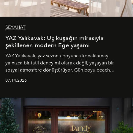
SEYAHAT
YAZ Yalıkavak: Üç kuşağın mirasıyla
şekillenen modern Ege yaşamı
YAZ Yalıkavak, yaz sezonu boyunca konaklamayı
yalnızca bir tatil deneyimi olarak değil, yaşayan bir
sosyal atmosfere dönüştürüyor. Gün boyu beach
alanında DJ performansları ve canlı müzik eşliğinde
07.14.2026
Ege’nin ritmi hissedilirken, akşamları ise Anadolu
mutfağını modern dokunuşlarla müzikle buluşturan
tematik gastronomi geceleri misafirlerle buluşuyor.
Paylaşıma, lezzete ve müziğe odaklanan bu özel
akşamlar, YAZ’ın sade lüks anlayışını gün batımından
geceye taşıyarak her hafta farklı bir deneyim sunuyor.