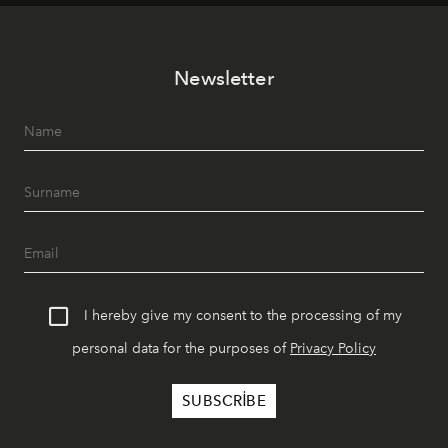
müziği ve açık havadaki özel puro alanını tek bir çatı
altında sunuyor.
Newsletter
I hereby give my consent to the processing of my
personal data for the purposes of
Privacy Policy