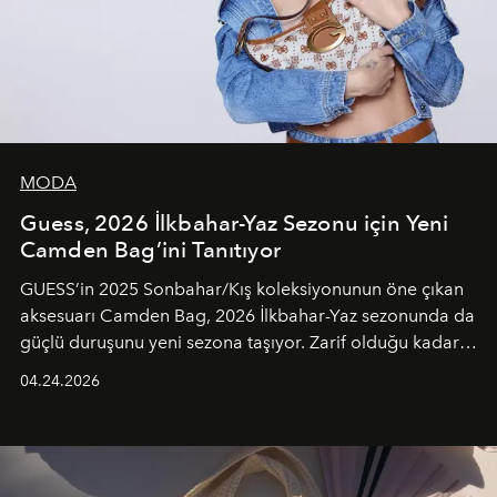
MODA
Guess, 2026 İlkbahar-Yaz Sezonu için Yeni
Camden Bag’ini Tanıtıyor
GUESS’in 2025 Sonbahar/Kış koleksiyonunun öne çıkan
aksesuarı Camden Bag, 2026 İlkbahar-Yaz sezonunda da
güçlü duruşunu yeni sezona taşıyor. Zarif olduğu kadar
güçlü ve özgüvenli kadınlar için tasarlanan Camden Bag,
04.24.2026
cazibenin, özgünlüğün ve modern bohem tavrın güçlü
bir ifadesi olarak öne çıkıyor.