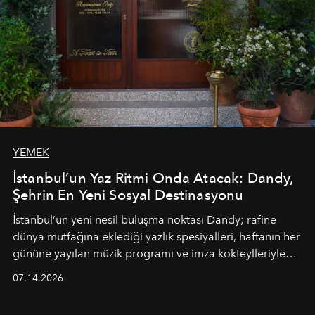
YEMEK
İstanbul’un Yaz Ritmi Onda Atacak: Dandy,
Şehrin En Yeni Sosyal Destinasyonu
İstanbul’un yeni nesil buluşma noktası
Dandy
; rafine
dünya mutfağına eklediği yazlık spesiyalleri, haftanın her
gününe yayılan müzik programı ve imza kokteylleriyle
yaz akşamlarını stil sahibi bir şehir ritüeline
07.14.2026
dönüştürüyor. Şehrin kozmopolit enerjisini "zahmetsiz
lüks" anlayışıyla buluşturan mekan; gurme lezzetleri, iyi