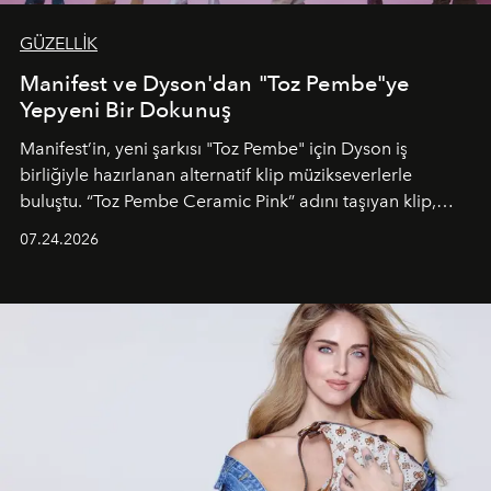
GÜZELLİK
Manifest ve Dyson'dan "Toz Pembe"ye
Yepyeni Bir Dokunuş
Manifest’in, yeni şarkısı "Toz Pembe" için Dyson iş
birliğiyle hazırlanan alternatif klip müzikseverlerle
buluştu. “Toz Pembe Ceramic Pink” adını taşıyan klip,
grubun enerjisini yansıtan renkli atmosferi, hareketli
07.24.2026
dans koreografileri ve güçlü stil dünyasıyla dikkat
çekerken, saç tasarımları da görsel anlatımın en önemli
unsurlarından biri olarak öne çıkıyor.