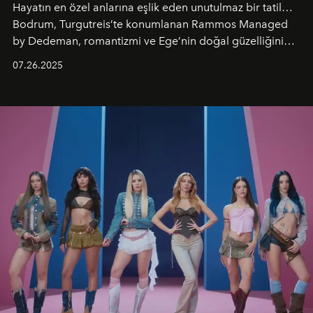
Hayatın en özel anlarına eşlik eden unutulmaz bir tatil…
Bodrum, Turgutreis’te konumlanan Rammos Managed
by Dedeman, romantizmi ve Ege’nin doğal güzelliğini
aynı atmosferde buluşturarak balayı çiftlerinden özel
07.26.2025
kutlamalar planlayan misafirlere benzersiz bir deneyim
vadediyor.