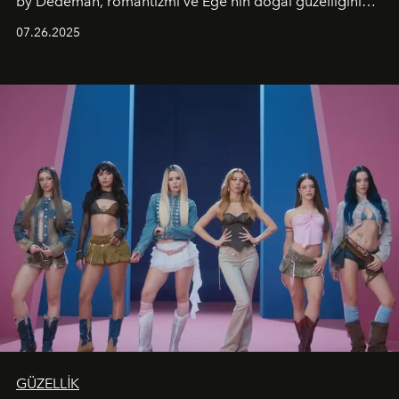
by Dedeman, romantizmi ve Ege’nin doğal güzelliğini
aynı atmosferde buluşturarak balayı çiftlerinden özel
07.26.2025
kutlamalar planlayan misafirlere benzersiz bir deneyim
vadediyor.
GÜZELLİK