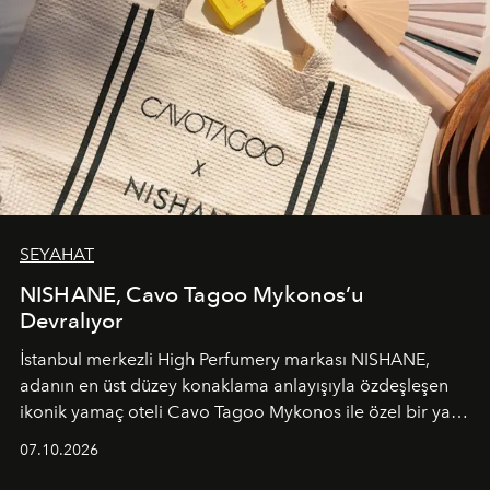
SEYAHAT
NISHANE, Cavo Tagoo Mykonos’u
Devralıyor
İstanbul merkezli High Perfumery markası NISHANE,
adanın en üst düzey konaklama anlayışıyla özdeşleşen
ikonik yamaç oteli Cavo Tagoo Mykonos ile özel bir yaz
iş birliğini hayata geçirdi. 25 Haziran 2026 itibarıyla
07.10.2026
başlayan bu özel aktivasyon, NISHANE’nin koku evrenini