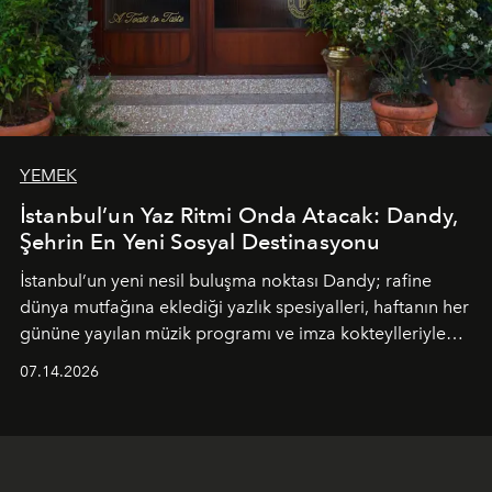
YEMEK
İstanbul’un Yaz Ritmi Onda Atacak: Dandy,
Şehrin En Yeni Sosyal Destinasyonu
İstanbul’un yeni nesil buluşma noktası
Dandy
; rafine
dünya mutfağına eklediği yazlık spesiyalleri, haftanın her
gününe yayılan müzik programı ve imza kokteylleriyle
yaz akşamlarını stil sahibi bir şehir ritüeline
07.14.2026
dönüştürüyor. Şehrin kozmopolit enerjisini "zahmetsiz
lüks" anlayışıyla buluşturan mekan; gurme lezzetleri, iyi
müziği ve açık havadaki özel puro alanını tek bir çatı
altında sunuyor.