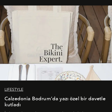
Akdeniz’in en prestijli destinasyonlarından biriyle
buluşturarak markanın Cavo Tagoo’daki varlığını
sürükleyici ve mevsime özel bir deneyime dönüştürüyor.
LIFESTYLE
Calzedonia Bodrum’da yazı özel bir davetle
kutladı