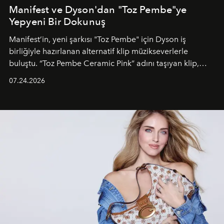
Manifest ve Dyson'dan "Toz Pembe"ye
Yepyeni Bir Dokunuş
Manifest’in, yeni şarkısı "Toz Pembe" için Dyson iş
birliğiyle hazırlanan alternatif klip müzikseverlerle
buluştu. “Toz Pembe Ceramic Pink” adını taşıyan klip,
grubun enerjisini yansıtan renkli atmosferi, hareketli
07.24.2026
dans koreografileri ve güçlü stil dünyasıyla dikkat
çekerken, saç tasarımları da görsel anlatımın en önemli
unsurlarından biri olarak öne çıkıyor.