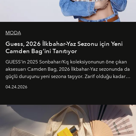
MODA
Guess, 2026 İlkbahar-Yaz Sezonu için Yeni
Camden Bag’ini Tanıtıyor
GUESS’in 2025 Sonbahar/Kış koleksiyonunun öne çıkan
aksesuarı Camden Bag, 2026 İlkbahar-Yaz sezonunda da
güçlü duruşunu yeni sezona taşıyor. Zarif olduğu kadar
güçlü ve özgüvenli kadınlar için tasarlanan Camden Bag,
04.24.2026
cazibenin, özgünlüğün ve modern bohem tavrın güçlü
bir ifadesi olarak öne çıkıyor.