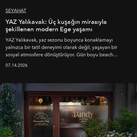
SEYAHAT
YAZ Yalıkavak: Üç kuşağın mirasıyla
şekillenen modern Ege yaşamı
YAZ Yalıkavak, yaz sezonu boyunca konaklamayı
yalnızca bir tatil deneyimi olarak değil, yaşayan bir
sosyal atmosfere dönüştürüyor. Gün boyu beach
alanında DJ performansları ve canlı müzik eşliğinde
07.14.2026
Ege’nin ritmi hissedilirken, akşamları ise Anadolu
mutfağını modern dokunuşlarla müzikle buluşturan
tematik gastronomi geceleri misafirlerle buluşuyor.
Paylaşıma, lezzete ve müziğe odaklanan bu özel
akşamlar, YAZ’ın sade lüks anlayışını gün batımından
geceye taşıyarak her hafta farklı bir deneyim sunuyor.