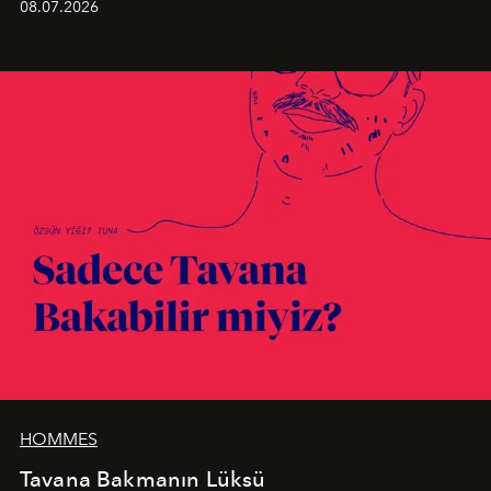
08.07.2026
birleştiren marka; modern mimarinin sınırlarını zorlayan
en yeni seçkisiyle bu imza felsefesini mekanlara taşıyor.
HOMMES
Tavana Bakmanın Lüksü