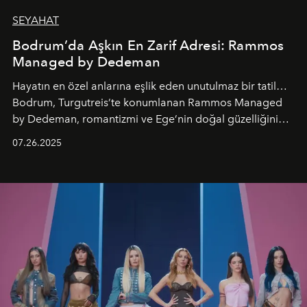
SEYAHAT
Bodrum’da Aşkın En Zarif Adresi: Rammos
Managed by Dedeman
Hayatın en özel anlarına eşlik eden unutulmaz bir tatil…
Bodrum, Turgutreis’te konumlanan Rammos Managed
by Dedeman, romantizmi ve Ege’nin doğal güzelliğini
aynı atmosferde buluşturarak balayı çiftlerinden özel
07.26.2025
kutlamalar planlayan misafirlere benzersiz bir deneyim
vadediyor.