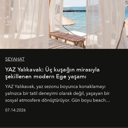
SEYAHAT
YAZ Yalıkavak: Üç kuşağın mirasıyla
şekillenen modern Ege yaşamı
YAZ Yalıkavak, yaz sezonu boyunca konaklamayı
yalnızca bir tatil deneyimi olarak değil, yaşayan bir
sosyal atmosfere dönüştürüyor. Gün boyu beach
alanında DJ performansları ve canlı müzik eşliğinde
07.14.2026
Ege’nin ritmi hissedilirken, akşamları ise Anadolu
mutfağını modern dokunuşlarla müzikle buluşturan
tematik gastronomi geceleri misafirlerle buluşuyor.