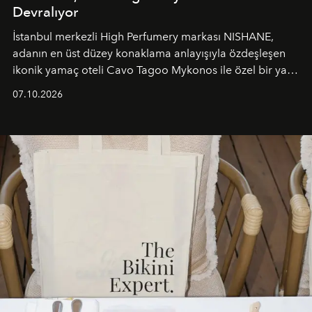
Devralıyor
İstanbul merkezli High Perfumery markası NISHANE,
adanın en üst düzey konaklama anlayışıyla özdeşleşen
ikonik yamaç oteli Cavo Tagoo Mykonos ile özel bir yaz
iş birliğini hayata geçirdi. 25 Haziran 2026 itibarıyla
07.10.2026
başlayan bu özel aktivasyon, NISHANE’nin koku evrenini
Akdeniz’in en prestijli destinasyonlarından biriyle
buluşturarak markanın Cavo Tagoo’daki varlığını
sürükleyici ve mevsime özel bir deneyime dönüştürüyor.