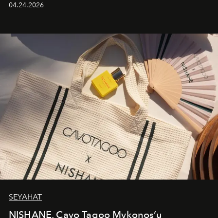
04.24.2026
cazibenin, özgünlüğün ve modern bohem tavrın güçlü
bir ifadesi olarak öne çıkıyor.
SEYAHAT
NISHANE, Cavo Tagoo Mykonos’u