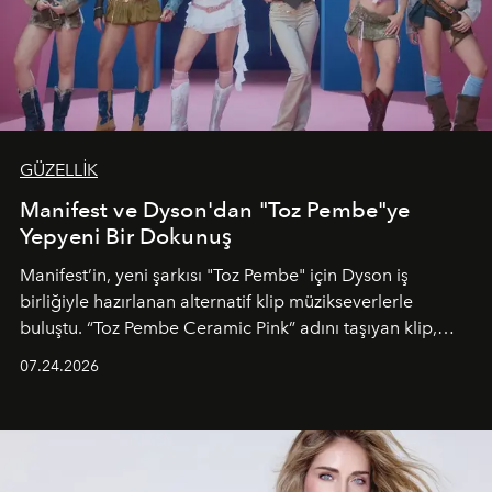
GÜZELLİK
Manifest ve Dyson'dan "Toz Pembe"ye
Yepyeni Bir Dokunuş
Manifest’in, yeni şarkısı "Toz Pembe" için Dyson iş
birliğiyle hazırlanan alternatif klip müzikseverlerle
buluştu. “Toz Pembe Ceramic Pink” adını taşıyan klip,
grubun enerjisini yansıtan renkli atmosferi, hareketli
07.24.2026
dans koreografileri ve güçlü stil dünyasıyla dikkat
çekerken, saç tasarımları da görsel anlatımın en önemli
unsurlarından biri olarak öne çıkıyor.