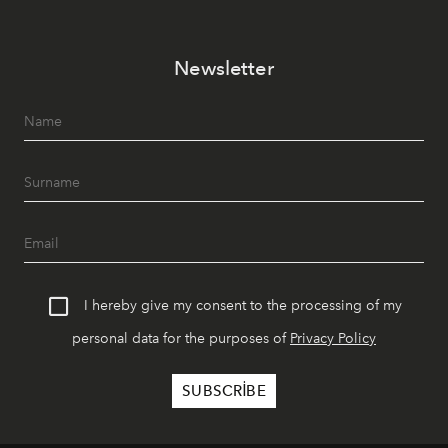
Paylaşıma, lezzete ve müziğe odaklanan bu özel
akşamlar, YAZ’ın sade lüks anlayışını gün batımından
Newsletter
geceye taşıyarak her hafta farklı bir deneyim sunuyor.
I hereby give my consent to the processing of my
personal data for the purposes of
Privacy Policy