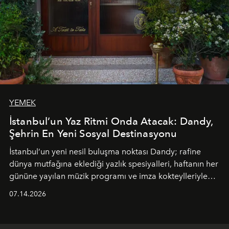
YEMEK
İstanbul’un Yaz Ritmi Onda Atacak: Dandy,
Şehrin En Yeni Sosyal Destinasyonu
İstanbul’un yeni nesil buluşma noktası
Dandy
; rafine
dünya mutfağına eklediği yazlık spesiyalleri, haftanın her
gününe yayılan müzik programı ve imza kokteylleriyle
yaz akşamlarını stil sahibi bir şehir ritüeline
07.14.2026
dönüştürüyor. Şehrin kozmopolit enerjisini "zahmetsiz
lüks" anlayışıyla buluşturan mekan; gurme lezzetleri, iyi
müziği ve açık havadaki özel puro alanını tek bir çatı