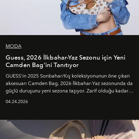
MODA
Guess, 2026 İlkbahar-Yaz Sezonu için Yeni
Camden Bag’ini Tanıtıyor
GUESS’in 2025 Sonbahar/Kış koleksiyonunun öne çıkan
aksesuarı Camden Bag, 2026 İlkbahar-Yaz sezonunda da
güçlü duruşunu yeni sezona taşıyor. Zarif olduğu kadar
güçlü ve özgüvenli kadınlar için tasarlanan Camden Bag,
04.24.2026
cazibenin, özgünlüğün ve modern bohem tavrın güçlü
bir ifadesi olarak öne çıkıyor.