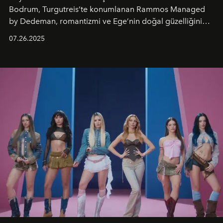
Bodrum, Turgutreis’te konumlanan Rammos Managed
by Dedeman, romantizmi ve Ege’nin doğal güzelliğini
aynı atmosferde buluşturarak balayı çiftlerinden özel
07.26.2025
kutlamalar planlayan misafirlere benzersiz bir deneyim
vadediyor.