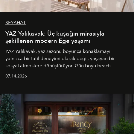
SEYAHAT
YAZ Yalıkavak: Üç kuşağın mirasıyla
şekillenen modern Ege yaşamı
YAZ Yalıkavak, yaz sezonu boyunca konaklamayı
yalnızca bir tatil deneyimi olarak değil, yaşayan bir
sosyal atmosfere dönüştürüyor. Gün boyu beach
alanında DJ performansları ve canlı müzik eşliğinde
07.14.2026
Ege’nin ritmi hissedilirken, akşamları ise Anadolu
mutfağını modern dokunuşlarla müzikle buluşturan
tematik gastronomi geceleri misafirlerle buluşuyor.
Paylaşıma, lezzete ve müziğe odaklanan bu özel
akşamlar, YAZ’ın sade lüks anlayışını gün batımından
geceye taşıyarak her hafta farklı bir deneyim sunuyor.