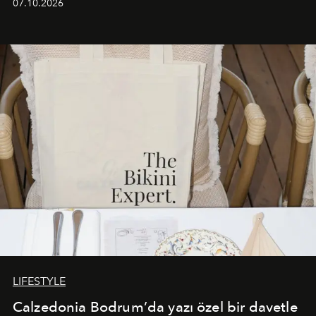
07.10.2026
başlayan bu özel aktivasyon, NISHANE’nin koku evrenini
Akdeniz’in en prestijli destinasyonlarından biriyle
buluşturarak markanın Cavo Tagoo’daki varlığını
sürükleyici ve mevsime özel bir deneyime dönüştürüyor.
LIFESTYLE
Calzedonia Bodrum’da yazı özel bir davetle