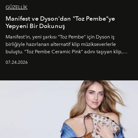
GÜZELLİK
Manifest ve Dyson'dan "Toz Pembe"ye
Yepyeni Bir Dokunuş
Manifest’in, yeni şarkısı "Toz Pembe" için Dyson iş
birliğiyle hazırlanan alternatif klip müzikseverlerle
buluştu. “Toz Pembe Ceramic Pink” adını taşıyan klip,
grubun enerjisini yansıtan renkli atmosferi, hareketli
07.24.2026
dans koreografileri ve güçlü stil dünyasıyla dikkat
çekerken, saç tasarımları da görsel anlatımın en önemli
unsurlarından biri olarak öne çıkıyor.