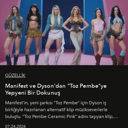
GÜZELLİK
Manifest ve Dyson'dan "Toz Pembe"ye
Yepyeni Bir Dokunuş
Manifest’in, yeni şarkısı "Toz Pembe" için Dyson iş
birliğiyle hazırlanan alternatif klip müzikseverlerle
buluştu. “Toz Pembe Ceramic Pink” adını taşıyan klip,
grubun enerjisini yansıtan renkli atmosferi, hareketli
07.24.2026