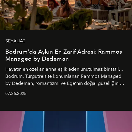
SEYAHAT
Bodrum’da Aşkın En Zarif Adresi: Rammos
Managed by Dedeman
Hayatın en özel anlarına eşlik eden unutulmaz bir tatil…
Bodrum, Turgutreis’te konumlanan Rammos Managed
by Dedeman, romantizmi ve Ege’nin doğal güzelliğini
aynı atmosferde buluşturarak balayı çiftlerinden özel
07.26.2025
kutlamalar planlayan misafirlere benzersiz bir deneyim
vadediyor.