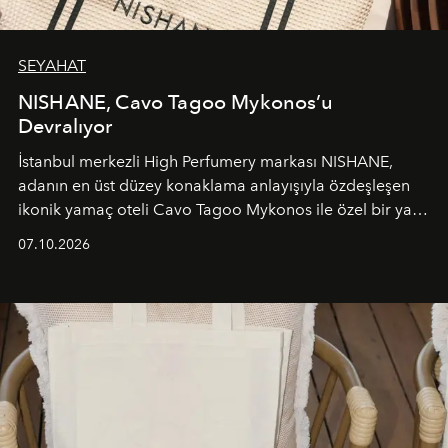
SEYAHAT
NISHANE, Cavo Tagoo Mykonos’u
Devralıyor
İstanbul merkezli High Perfumery markası NISHANE,
adanın en üst düzey konaklama anlayışıyla özdeşleşen
ikonik yamaç oteli Cavo Tagoo Mykonos ile özel bir yaz
iş birliğini hayata geçirdi. 25 Haziran 2026 itibarıyla
07.10.2026
başlayan bu özel aktivasyon, NISHANE’nin koku evrenini
Akdeniz’in en prestijli destinasyonlarından biriyle
buluşturarak markanın Cavo Tagoo’daki varlığını
sürükleyici ve mevsime özel bir deneyime dönüştürüyor.