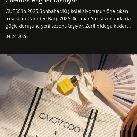
Camden Bag’ini Tanıtıyor
GUESS’in 2025 Sonbahar/Kış koleksiyonunun öne çıkan
aksesuarı Camden Bag, 2026 İlkbahar-Yaz sezonunda da
güçlü duruşunu yeni sezona taşıyor. Zarif olduğu kadar
güçlü ve özgüvenli kadınlar için tasarlanan Camden Bag,
04.24.2026
cazibenin, özgünlüğün ve modern bohem tavrın güçlü
bir ifadesi olarak öne çıkıyor.