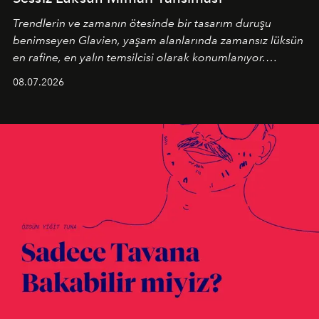
Trendlerin ve zamanın ötesinde bir tasarım duruşu
benimseyen
Glavien,
yaşam alanlarında zamansız lüksün
en rafine, en yalın temsilcisi olarak konumlanıyor.
Kusursuz malzeme kalitesini yüksek zanaatkarlıkla
08.07.2026
birleştiren marka; modern mimarinin sınırlarını zorlayan
en yeni seçkisiyle bu imza felsefesini mekanlara taşıyor.