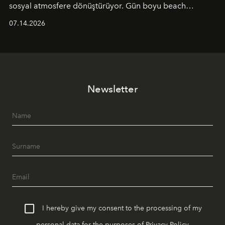
sosyal atmosfere dönüştürüyor. Gün boyu beach
alanında DJ performansları ve canlı müzik eşliğinde
07.14.2026
Ege’nin ritmi hissedilirken, akşamları ise Anadolu
mutfağını modern dokunuşlarla müzikle buluşturan
tematik gastronomi geceleri misafirlerle buluşuyor.
Paylaşıma, lezzete ve müziğe odaklanan bu özel
akşamlar, YAZ’ın sade lüks anlayışını gün batımından
Newsletter
geceye taşıyarak her hafta farklı bir deneyim sunuyor.
I hereby give my consent to the processing of my
personal data for the purposes of
Privacy Policy