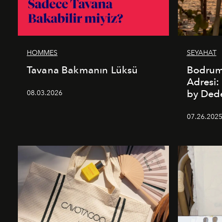
HOMMES
SEYAHAT
Tavana Bakmanın Lüksü
Bodrum’
Adresi
by De
08.03.2026
07.26.202