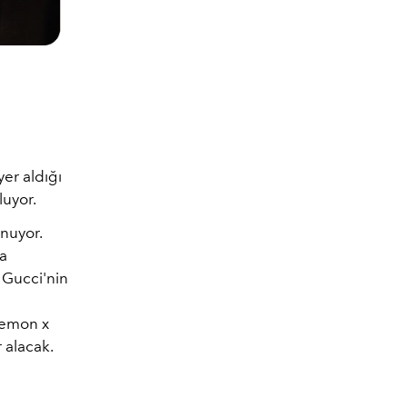
er aldığı
luyor.
unuyor.
la
 Gucci'nin
aemon x
 alacak.