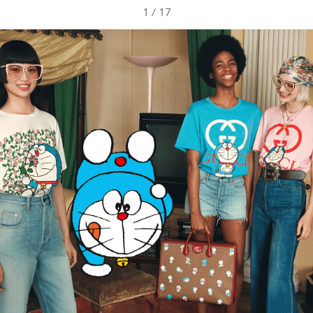
1
/
17