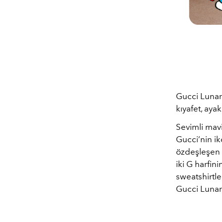
Gucci Lunar
kıyafet, aya
Sevimli mavi
Gucci’nin ik
özdeşleşen P
iki G harfin
sweatshirtle
Gucci Lunar