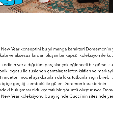
 New Year konseptini bu yıl manga karakteri Doraemon’ın y
kkabı ve aksesuarlardan oluşan bir kapsül koleksiyon ile kut
 kedinin yer aldığı tüm parçalar çok eğlenceli bir görsel s
onik logosu ile süslenen çantalar, telefon kılıfları ve markay
rinceton model ayakkabıları da lüks tutkunları için birebir.
in iç içe geçtiği sembolü ile gülen Doremon karakterinin
rdeki buluşması oldukça tatlı bir görüntü oluşturuyor. Dor
 New Year koleksiyonu bu ay içinde Gucci’nin sitesinde yer