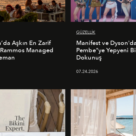
GÜZELLİK
da Aşkın En Zarif
Manifest ve Dyson'd
: Rammos Managed
Pembe"ye Yepyeni Bi
deman
Dokunuş
5
07.24.2026