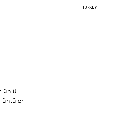
TURKEY
a
n ünlü
rüntüler