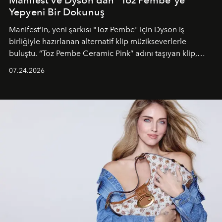
Manifest ve Dyson'dan "Toz Pembe"ye
Yepyeni Bir Dokunuş
Manifest’in, yeni şarkısı "Toz Pembe" için Dyson iş
birliğiyle hazırlanan alternatif klip müzikseverlerle
buluştu. “Toz Pembe Ceramic Pink” adını taşıyan klip,
grubun enerjisini yansıtan renkli atmosferi, hareketli
07.24.2026
dans koreografileri ve güçlü stil dünyasıyla dikkat
çekerken, saç tasarımları da görsel anlatımın en önemli
unsurlarından biri olarak öne çıkıyor.