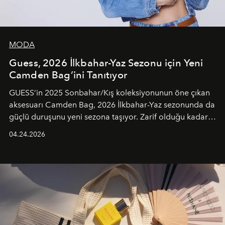
MODA
Guess, 2026 İlkbahar-Yaz Sezonu için Yeni
Camden Bag’ini Tanıtıyor
GUESS’in 2025 Sonbahar/Kış koleksiyonunun öne çıkan
aksesuarı Camden Bag, 2026 İlkbahar-Yaz sezonunda da
güçlü duruşunu yeni sezona taşıyor. Zarif olduğu kadar
güçlü ve özgüvenli kadınlar için tasarlanan Camden Bag,
04.24.2026
cazibenin, özgünlüğün ve modern bohem tavrın güçlü
bir ifadesi olarak öne çıkıyor.