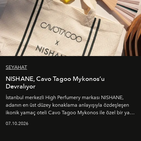
SEYAHAT
NISHANE, Cavo Tagoo Mykonos’u
Devralıyor
İstanbul merkezli High Perfumery markası NISHANE,
adanın en üst düzey konaklama anlayışıyla özdeşleşen
ikonik yamaç oteli Cavo Tagoo Mykonos ile özel bir yaz
iş birliğini hayata geçirdi. 25 Haziran 2026 itibarıyla
07.10.2026
başlayan bu özel aktivasyon, NISHANE’nin koku evrenini
Akdeniz’in en prestijli destinasyonlarından biriyle