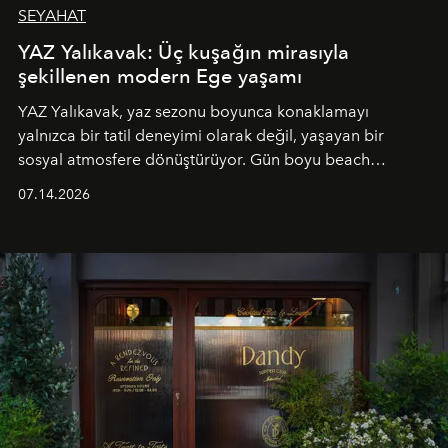
SEYAHAT
YAZ Yalıkavak: Üç kuşağın mirasıyla
şekillenen modern Ege yaşamı
YAZ Yalıkavak, yaz sezonu boyunca konaklamayı
yalnızca bir tatil deneyimi olarak değil, yaşayan bir
sosyal atmosfere dönüştürüyor. Gün boyu beach
alanında DJ performansları ve canlı müzik eşliğinde
07.14.2026
Ege’nin ritmi hissedilirken, akşamları ise Anadolu
mutfağını modern dokunuşlarla müzikle buluşturan
tematik gastronomi geceleri misafirlerle buluşuyor.
Paylaşıma, lezzete ve müziğe odaklanan bu özel
akşamlar, YAZ’ın sade lüks anlayışını gün batımından
geceye taşıyarak her hafta farklı bir deneyim sunuyor.