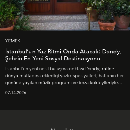
YEMEK
İstanbul’un Yaz Ritmi Onda Atacak: Dandy,
Şehrin En Yeni Sosyal Destinasyonu
İstanbul’un yeni nesil buluşma noktası
Dandy
; rafine
dünya mutfağına eklediği yazlık spesiyalleri, haftanın her
gününe yayılan müzik programı ve imza kokteylleriyle
yaz akşamlarını stil sahibi bir şehir ritüeline
07.14.2026
dönüştürüyor. Şehrin kozmopolit enerjisini "zahmetsiz
lüks" anlayışıyla buluşturan mekan; gurme lezzetleri, iyi
müziği ve açık havadaki özel puro alanını tek bir çatı
altında sunuyor.