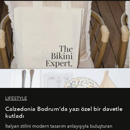
buluşturarak markanın Cavo Tagoo’daki varlığını
sürükleyici ve mevsime özel bir deneyime dönüştürüyor.
LIFESTYLE
Calzedonia Bodrum’da yazı özel bir davetle
kutladı
İtalyan stilini modern tasarım anlayışıyla buluşturan