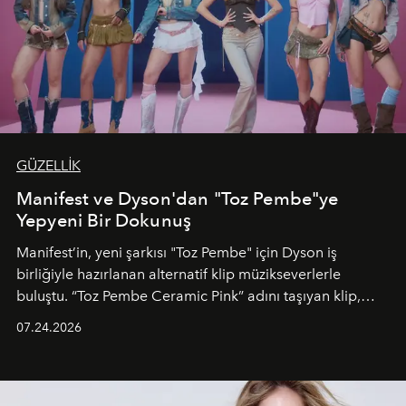
GÜZELLİK
Manifest ve Dyson'dan "Toz Pembe"ye
Yepyeni Bir Dokunuş
Manifest’in, yeni şarkısı "Toz Pembe" için Dyson iş
birliğiyle hazırlanan alternatif klip müzikseverlerle
buluştu. “Toz Pembe Ceramic Pink” adını taşıyan klip,
grubun enerjisini yansıtan renkli atmosferi, hareketli
07.24.2026
dans koreografileri ve güçlü stil dünyasıyla dikkat
çekerken, saç tasarımları da görsel anlatımın en önemli
unsurlarından biri olarak öne çıkıyor.