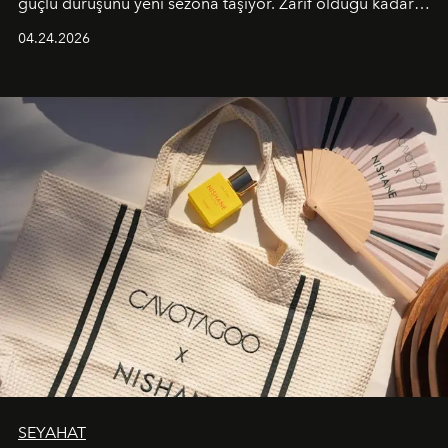
güçlü duruşunu yeni sezona taşıyor. Zarif olduğu kadar
güçlü ve özgüvenli kadınlar için tasarlanan Camden Bag,
04.24.2026
cazibenin, özgünlüğün ve modern bohem tavrın güçlü
bir ifadesi olarak öne çıkıyor.
SEYAHAT