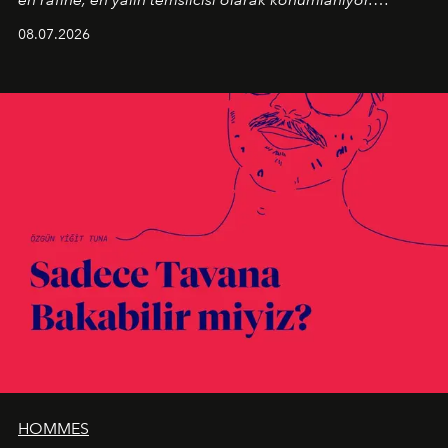
Kusursuz malzeme kalitesini yüksek zanaatkarlıkla
08.07.2026
birleştiren marka; modern mimarinin sınırlarını zorlayan
en yeni seçkisiyle bu imza felsefesini mekanlara taşıyor.
HOMMES