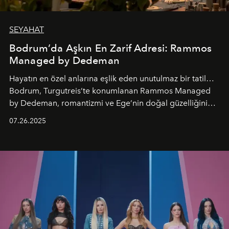
SEYAHAT
Bodrum’da Aşkın En Zarif Adresi: Rammos
Managed by Dedeman
Hayatın en özel anlarına eşlik eden unutulmaz bir tatil…
Bodrum, Turgutreis’te konumlanan Rammos Managed
by Dedeman, romantizmi ve Ege’nin doğal güzelliğini
aynı atmosferde buluşturarak balayı çiftlerinden özel
07.26.2025
kutlamalar planlayan misafirlere benzersiz bir deneyim
vadediyor.