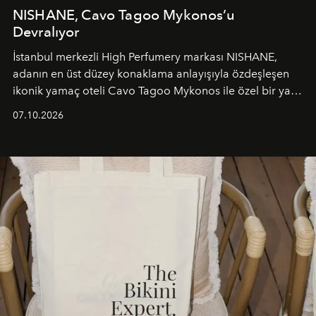
NISHANE, Cavo Tagoo Mykonos’u
Devralıyor
İstanbul merkezli High Perfumery markası NISHANE,
adanın en üst düzey konaklama anlayışıyla özdeşleşen
ikonik yamaç oteli Cavo Tagoo Mykonos ile özel bir yaz
iş birliğini hayata geçirdi. 25 Haziran 2026 itibarıyla
07.10.2026
başlayan bu özel aktivasyon, NISHANE’nin koku evrenini
Akdeniz’in en prestijli destinasyonlarından biriyle
buluşturarak markanın Cavo Tagoo’daki varlığını
sürükleyici ve mevsime özel bir deneyime dönüştürüyor.