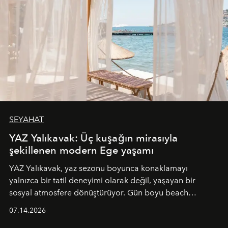
SEYAHAT
YAZ Yalıkavak: Üç kuşağın mirasıyla
şekillenen modern Ege yaşamı
YAZ Yalıkavak, yaz sezonu boyunca konaklamayı
yalnızca bir tatil deneyimi olarak değil, yaşayan bir
sosyal atmosfere dönüştürüyor. Gün boyu beach
alanında DJ performansları ve canlı müzik eşliğinde
07.14.2026
Ege’nin ritmi hissedilirken, akşamları ise Anadolu