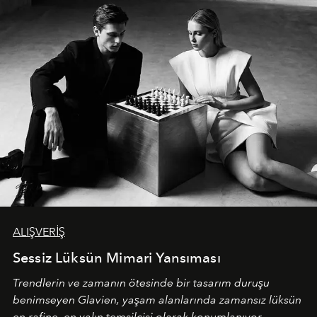
ALIŞVERİŞ
Sessiz Lüksün Mimari Yansıması
Trendlerin ve zamanın ötesinde bir tasarım duruşu
benimseyen
Glavien,
yaşam alanlarında zamansız lüksün
en rafine, en yalın temsilcisi olarak konumlanıyor.