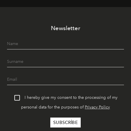
mutfağını modern dokunuşlarla müzikle buluşturan
tematik gastronomi geceleri misafirlerle buluşuyor.
Paylaşıma, lezzete ve müziğe odaklanan bu özel
akşamlar, YAZ’ın sade lüks anlayışını gün batımından
Newsletter
geceye taşıyarak her hafta farklı bir deneyim sunuyor.
I hereby give my consent to the processing of my
personal data for the purposes of
Privacy Policy